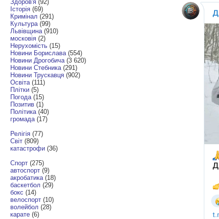
Здоров'я
(92)
Історія
(69)
Кримінал
(291)
Культура
(99)
Львівщина
(910)
московія
(2)
Нерухомість
(15)
Новини Борислава
(554)
Новини Дрогобича
(3 620)
Новини Стебника
(291)
Новини Трускавця
(902)
Освіта
(111)
Плітки
(5)
Погода
(15)
Позитив
(1)
Політика
(40)
громада
(17)
Релігія
(77)
Світ
(809)
катастрофи
(36)
Спорт
(275)
автоспорт
(9)
акробатика
(18)
баскетбол
(29)
бокс
(14)
велоспорт
(10)
волейбол
(28)
карате
(6)