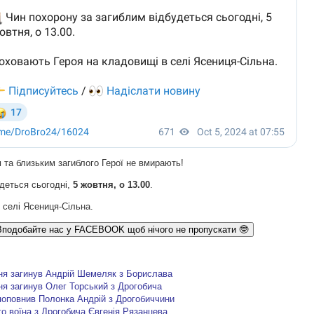
 та близьким загиблого Герої не вмирають!
удеться сьогодні,
5 жовтня, о 13.00
.
 селі Ясениця-Сільна.
Вподобайте нас у FACEBOOK щоб нічого не пропускати 🤓
ня загинув Андрій Шемеляк з Борислава
я загинув Олег Торський з Дрогобича
поповнив Полонка Андрій з Дрогобиччини
о воїна з Дрогобича Євгенія Рязанцева