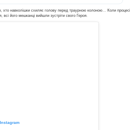
ого, хто навколішки схиляє голову перед траурною колоною… Коли процес
, всі його мешканці вийшли зустріти свого Героя.
Instagram