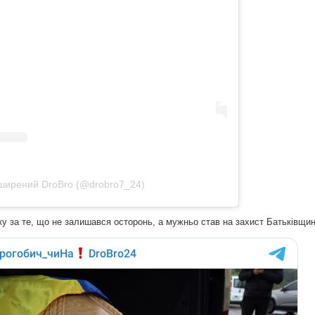
ширений DroBro (@drobro7_24)
у за те, що не залишався осторонь, а мужньо став на захист Батьківщин