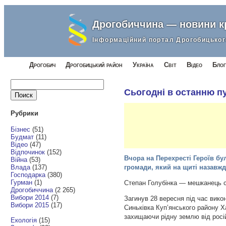
Дрогобиччина — новини 
Інформаційний портал Дрогобицьког
Дрогобич
Дрогобицький район
Україна
Світ
Відео
Блог
Найти:
Сьогодні в останню п
Рубрики
Бізнес
(51)
Будмат
(11)
Відео
(47)
Відпочинок
(152)
Вчора на Перехресті Героїв б
Війна
(53)
Влада
(137)
громади, який на щиті назавж
Господарка
(380)
Гурман
(1)
Степан Голубінка — мешканець 
Дрогобиччина
(2 265)
Вибори 2014
(7)
Загинув 28 вересня під час вико
Вибори 2015
(17)
Синьківка
Куп’янського району Х
захищаючи рідну землю від росі
Екологія
(15)