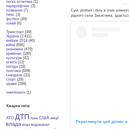
легка атлетика
(1)
пауерліфтинг
(3)
плавання
(7)
Сум, розпач і біль в очах кожн
теніс
(3)
рідного села Захисника, здається
футбол
(49)
хокей
(6)
Транспорт
(49)
Україна
(3 411)
вибори 2019
(40)
війна
(696)
економіка
(479)
кримінал
(180)
культура
(42)
освіта
(12)
погода
(19)
політика
(609)
скандали
(33)
спорт
(29)
цікаве
(299)
чемпіонати
(1)
Хмарка тегів
ДТП
АТО
США
акції
Крим
Переглянути цей допис в 
влада
водоканал
вода