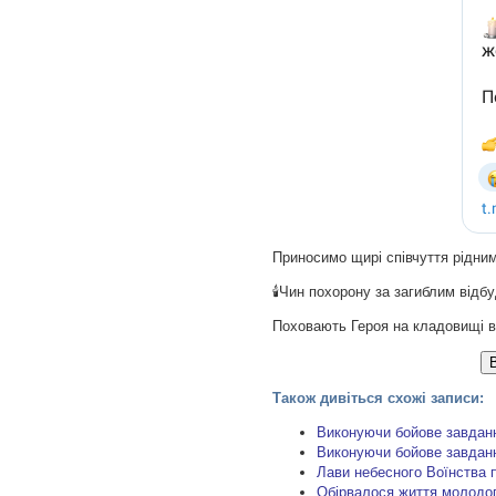
Приносимо щирі співчуття рідним
🕯Чин похорону за загиблим відб
Поховають Героя на кладовищі в
Також дивіться схожі записи:
Виконуючи бойове завдан
Виконуючи бойове завданн
Лави небесного Воїнства 
Обірвалося життя молодог