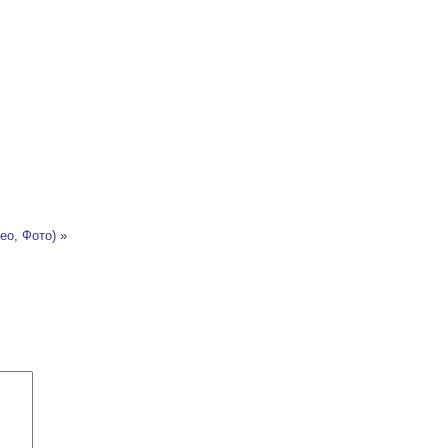
ео, Фото)
»