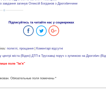
го завдання загинув Олексій Богданов з Дрогобиччини
Підписуйтесь та читайте нас у соцмережах
еги:
полеглі
,
прощання
|
Коментарі відсутні
 центрі міста (Відео)
ДТП в Трускавці поруч з зупинкою на Дрогобич (Від
лише поле "Ім'я"
икован.
Обязательные поля помечены
*