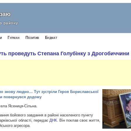
краю
о району
и
Гурман
Позитив
Будмат
уть проведуть Степана Голубінку з Дрогобиччини
уло знову людно… Тут зустріли Героя Бориславської
ди повернувся додому
села Ясениця-Сільна.
нання бойового завдання в районі населеного пункту
арківської області, передає
ДНК
. Він поклав своє життя,
йського агресора.