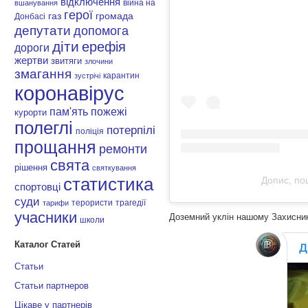
відключення
війна на
вшанування
герої
газ
громада
Донбасі
депутати
допомога
діти
ерефія
дороги
жертви
звитяги
злочини
змагання
карантин
зустрічі
коронавірус
пам'ять
пожежі
курорти
полеглі
потерпілі
поліція
прощання
ремонти
свята
рішення
святкування
Допис, по
статистика
спортовці
суди
терористи
трагедії
тарифи
учасники
Доземний уклін нашому Захисник
школи
Каталог Статей
Статьи
Статьи партнеров
Цікаве у партнерів