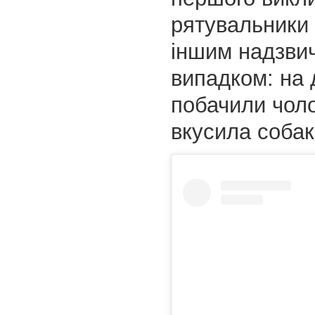
рятувальники 
іншим надзви
випадком: на 
побачили чоло
вкусила собак