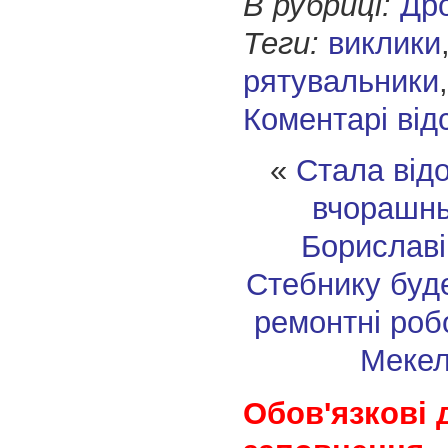
В рубриці:
Др
Теги:
виклики
рятувальники
Коментарі від
«
Стала від
вчорашнь
Бориславі
Стебнику буд
ремонтні роб
Мекел
Обов'язкові 