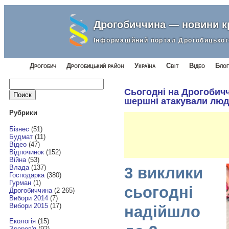
Дрогобиччина — новини 
Інформаційний портал Дрогобицьког
Дрогобич
Дрогобицький район
Україна
Світ
Відео
Блог
Найти:
Сьогодні на Дрогобичч
шершні атакували люд
Рубрики
Бізнес
(51)
Будмат
(11)
Відео
(47)
Відпочинок
(152)
Війна
(53)
Влада
(137)
3 виклики
Господарка
(380)
Гурман
(1)
сьогодні
Дрогобиччина
(2 265)
Вибори 2014
(7)
Вибори 2015
(17)
надійшло
Екологія
(15)
Здоров'я
(92)