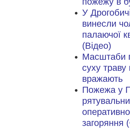
пожежу в бу
У Дрогобичі
винесли чо
палаючої к
(Відео)
Масштаби 
суху траву
вражають
Пожежа у П
рятувальни
оперативно
загоряння 