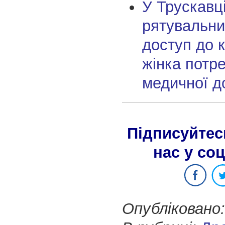
У Трускавц
рятувальни
доступ до 
жінка потр
медичної д
Підписуйтес
нас у со
Опубліковано: