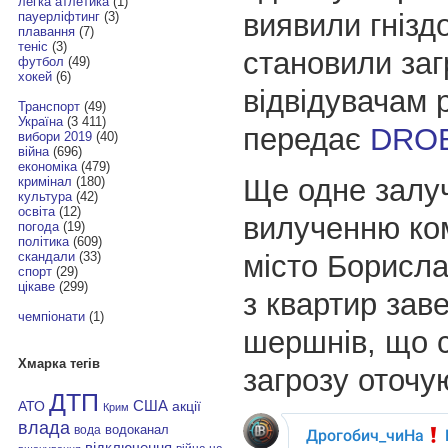
легка атлетика
(1)
виявили гнізд
пауерліфтинг
(3)
плавання
(7)
теніс
(3)
становили заг
футбол
(49)
хокей
(6)
відвідувачам 
Транспорт
(49)
Україна
(3 411)
передає
DRO
вибори 2019
(40)
війна
(696)
економіка
(479)
Ще одне залу
кримінал
(180)
культура
(42)
освіта
(12)
вилученню ко
погода
(19)
політика
(609)
місто Борисла
скандали
(33)
спорт
(29)
цікаве
(299)
з квартир заве
чемпіонати
(1)
шершнів, що 
Хмарка тегів
загрозу оточу
ДТП
АТО
США
акції
Крим
влада
водоканал
вода
відключення