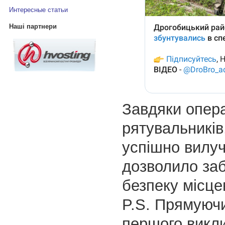
Интересные статьи
Наші партнери
Завдяки опер
рятувальників,
успішно вилуч
дозволило за
безпеку місце
P.S. Прямуючи
першого викли