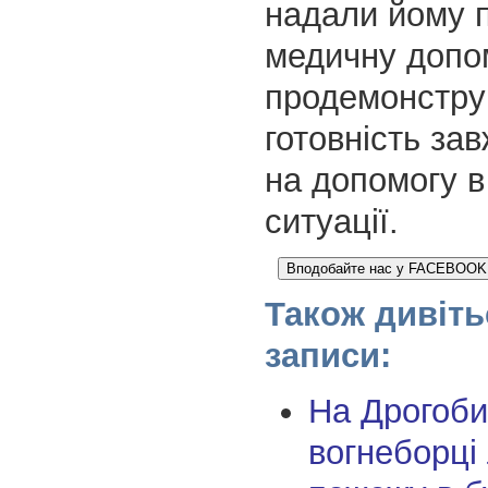
надали йому 
медичну допо
продемонстру
готовність за
на допомогу в
ситуації.
Вподобайте нас у FACEBOOK щ
Також дивіть
записи:
На Дрогоби
вогнеборці 