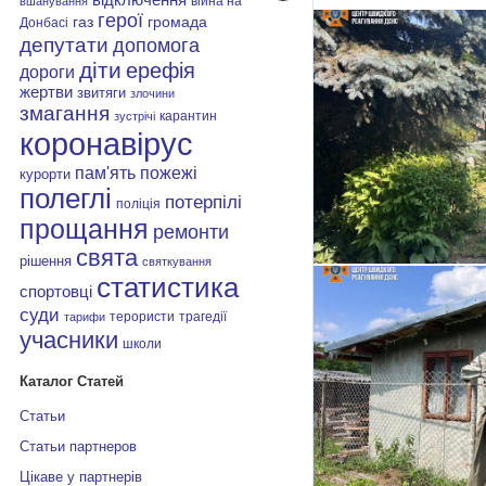
війна на
вшанування
герої
газ
громада
Донбасі
депутати
допомога
діти
ерефія
дороги
жертви
звитяги
злочини
змагання
карантин
зустрічі
коронавірус
пам'ять
пожежі
курорти
полеглі
потерпілі
поліція
прощання
ремонти
свята
рішення
святкування
статистика
спортовці
суди
терористи
трагедії
тарифи
учасники
школи
Каталог Статей
Статьи
Статьи партнеров
Цікаве у партнерів