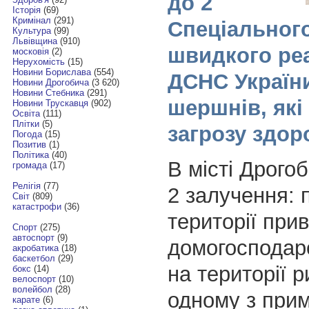
до 2
Історія
(69)
Кримінал
(291)
Спеціальног
Культура
(99)
Львівщина
(910)
швидкого ре
московія
(2)
Нерухомість
(15)
Новини Борислава
(554)
ДСНС України
Новини Дрогобича
(3 620)
Новини Стебника
(291)
шершнів, які
Новини Трускавця
(902)
Освіта
(111)
Плітки
(5)
загрозу здо
Погода
(15)
Позитив
(1)
Політика
(40)
В місті Дрого
громада
(17)
Релігія
(77)
2 залучення: 
Світ
(809)
катастрофи
(36)
території при
Спорт
(275)
автоспорт
(9)
домогосподарс
акробатика
(18)
баскетбол
(29)
на території р
бокс
(14)
велоспорт
(10)
волейбол
(28)
одному з
прим
карате
(6)