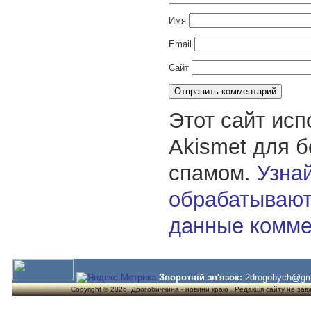
Имя
Email
Сайт
Этот сайт исп
Akismet для 
спамом.
Узнай
обрабатывают
данные комме
Зворотній зв'язок:
2drogobych@gm
Copyright © 2026. Дрогобиччина - новини краю . Редакція сайту не завжд