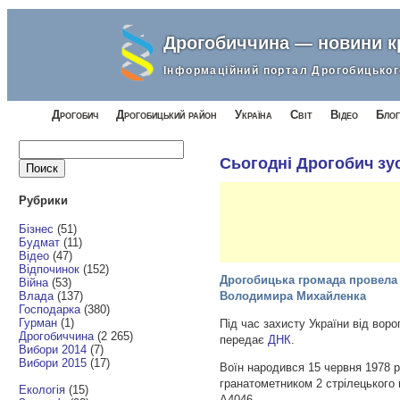
Дрогобиччина — новини 
Інформаційний портал Дрогобицьког
Дрогобич
Дрогобицький район
Україна
Світ
Відео
Блог
Найти:
Сьогодні Дрогобич зу
Рубрики
Бізнес
(51)
Будмат
(11)
Відео
(47)
Відпочинок
(152)
Дрогобицька громада провела 
Війна
(53)
Влада
(137)
Володимира Михайленка
Господарка
(380)
Гурман
(1)
Під час захисту України від во
Дрогобиччина
(2 265)
передає
ДНК
.
Вибори 2014
(7)
Вибори 2015
(17)
Воїн народився 15 червня 1978 р
гранатометником 2 стрілецького в
Екологія
(15)
А4046.