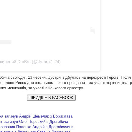
ширений DroBro (@drobro7_24)
бича сьогодні, 13 червня. Зустріч відбулась на перехресті Героїв. Після 
 площі Ринок для загальноміського прощання – за участі керівництва гр
жих мешканців, за участі військового оркестру.
ШВИДШЕ В FACEBOOK
ня загинув Андрій Шемеляк з Борислава
я загинув Олег Торський з Дрогобича
поповнив Полонка Андрій з Дрогобиччини