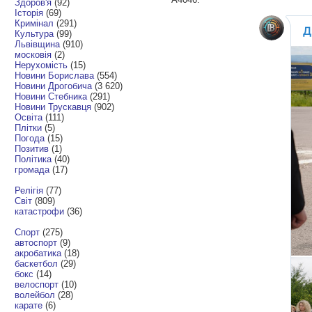
Здоров'я
(92)
Історія
(69)
Кримінал
(291)
Культура
(99)
Львівщина
(910)
московія
(2)
Нерухомість
(15)
Новини Борислава
(554)
Новини Дрогобича
(3 620)
Новини Стебника
(291)
Новини Трускавця
(902)
Освіта
(111)
Плітки
(5)
Погода
(15)
Позитив
(1)
Політика
(40)
громада
(17)
Релігія
(77)
Світ
(809)
катастрофи
(36)
Спорт
(275)
автоспорт
(9)
акробатика
(18)
баскетбол
(29)
бокс
(14)
велоспорт
(10)
волейбол
(28)
карате
(6)