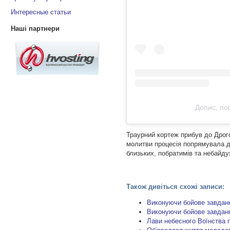
Интересные статьи
Наші партнери
Допис, по
Траурний кортеж прибув до Дрого
молитви процесія попрямувала до
близьких, побратимів та небайду
Також дивіться схожі записи:
Виконуючи бойове завдан
Виконуючи бойове завданн
Лави небесного Воїнства 