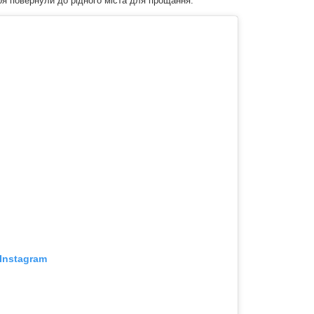
роя повернули до рідного міста для прощання.
Instagram