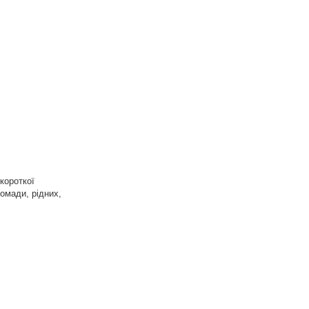
короткої
омади, рідних,