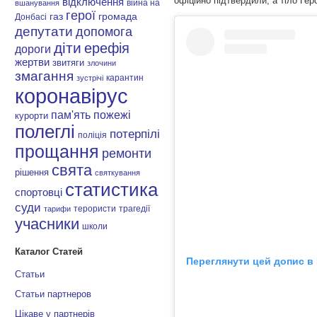
офіційно підтвердили, а тіло Ге
відключення
війна на
вшанування
герої
газ
громада
Донбасі
депутати
допомога
діти
ерефія
дороги
жертви
звитяги
злочини
змагання
карантин
зустрічі
коронавірус
пам'ять
пожежі
курорти
полеглі
потерпілі
поліція
прощання
ремонти
свята
рішення
святкування
статистика
спортовці
суди
терористи
трагедії
тарифи
учасники
школи
Каталог Статей
Переглянути цей допис в 
Статьи
Статьи партнеров
Цікаве у партнерів