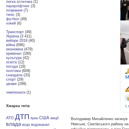
легка атлетика
(1)
пауерліфтинг
(3)
плавання
(7)
теніс
(3)
футбол
(49)
хокей
(6)
Транспорт
(49)
Україна
(3 411)
вибори 2019
(40)
війна
(696)
економіка
(479)
кримінал
(180)
культура
(42)
освіта
(12)
погода
(19)
політика
(609)
скандали
(33)
спорт
(29)
цікаве
(299)
чемпіонати
(1)
Хмарка тегів
ДТП
АТО
США
акції
Крим
Володимир Михайленко загинув 1
влада
Невське, Сватівського району на
водоканал
вода