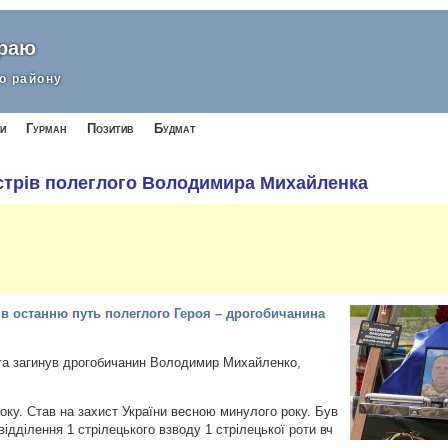
краю
о району
и
Гурман
Позитив
Будмат
стрів полеглого Володимира Михайленка
в останню путь полеглого Героя – дрогобичанина
рога загинув дрогобичанин Володимир Михайленко,
оку. Став на захист України весною минулого року. Був
ідділення 1 стрілецького взводу 1 стрілецької роти вч