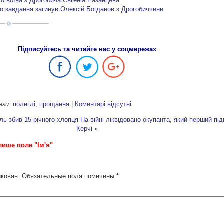
о воїна з Дрогобича Євгенія Рязанцева
го завдання загинув Олексій Богданов з Дрогобиччини
Підписуйтесь та читайте нас у соцмережах
еги:
полеглі
,
прощання
|
Коментарі відсутні
ль збив 15-річного хлопця
На війні ліквідовано окупанта, який перший пі
Керчі
»
лише поле "Ім'я"
икован.
Обязательные поля помечены
*