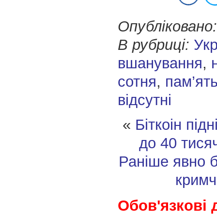
Опубліковано:
В рубриці:
Укр
вшанування
,
сотня
,
пам’ят
відсутні
«
Біткоін підн
до 40 тися
Раніше явно 
кримч
Обов'язкові 