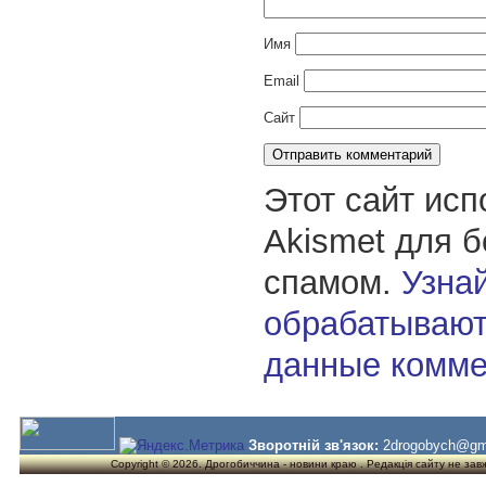
Имя
Email
Сайт
Этот сайт исп
Akismet для 
спамом.
Узнай
обрабатывают
данные комме
Зворотній зв'язок:
2drogobych@gm
Copyright © 2026. Дрогобиччина - новини краю . Редакція сайту не завжд