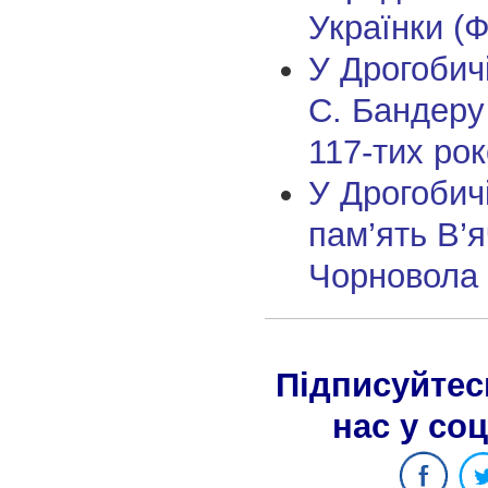
Українки (Ф
У Дрогобич
С. Бандеру 
117-тих рок
У Дрогобич
пам’ять В’
Чорновола 
Підписуйтес
нас у со