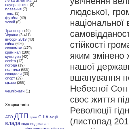
увічнення вел
легка атлетика
(1)
пауерліфтинг
(3)
людської, гро
плавання
(7)
теніс
(3)
футбол
(49)
національної 
хокей
(6)
Транспорт
(49)
самовідданості
Україна
(3 411)
вибори 2019
(40)
стійкості гро
війна
(696)
економіка
(479)
кримінал
(180)
яким змінено х
культура
(42)
освіта
(12)
нашої держави
погода
(19)
політика
(609)
скандали
(33)
вшанування п
спорт
(29)
цікаве
(299)
Небесної Сотні
чемпіонати
(1)
своє життя пі
Хмарка тегів
Революції гідн
ДТП
АТО
США
акції
Крим
(листопад 20
влада
водоканал
вода
відключення