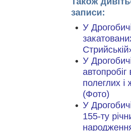
Також дивіть
записи:
У Дрогобич
закатовани
Стрийській
У Дрогобич
автопробіг 
полеглих і 
(Фото)
У Дрогобич
155-ту річ
народження