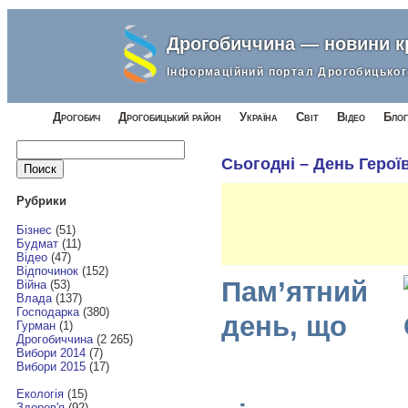
Дрогобиччина — новини 
Інформаційний портал Дрогобицьког
Дрогобич
Дрогобицький район
Україна
Світ
Відео
Блог
Найти:
Сьогодні – День Герої
Рубрики
Бізнес
(51)
Будмат
(11)
Відео
(47)
Відпочинок
(152)
Пам’ятний
Війна
(53)
Влада
(137)
Господарка
(380)
день, що
Гурман
(1)
Дрогобиччина
(2 265)
Вибори 2014
(7)
Вибори 2015
(17)
Екологія
(15)
Здоров'я
(92)