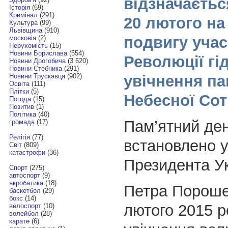
відзначається
Історія
(69)
Кримінал
(291)
20 лютого н
Культура
(99)
Львівщина
(910)
подвигу учас
московія
(2)
Нерухомість
(15)
Новини Борислава
(554)
Революції гід
Новини Дрогобича
(3 620)
Новини Стебника
(291)
увічнення па
Новини Трускавця
(902)
Освіта
(111)
Плітки
(5)
Небесної Сот
Погода
(15)
Позитив
(1)
Політика
(40)
Пам’ятний де
громада
(17)
Релігія
(77)
встановлено 
Світ
(809)
катастрофи
(36)
Президента У
Спорт
(275)
автоспорт
(9)
акробатика
(18)
Петра Пороше
баскетбол
(29)
бокс
(14)
лютого 2015 р
велоспорт
(10)
волейбол
(28)
карате
(6)