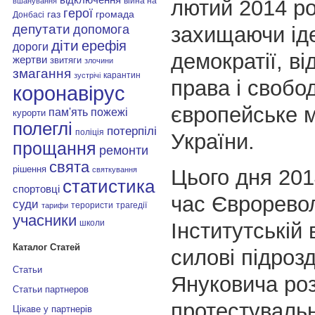
лютий 2014 ро
війна на
вшанування
герої
газ
громада
Донбасі
депутати
захищаючи ід
допомога
діти
ерефія
дороги
демократії, в
жертви
звитяги
злочини
змагання
карантин
зустрічі
права і свобо
коронавірус
європейське 
пам'ять
пожежі
курорти
полеглі
потерпілі
поліція
України.
прощання
ремонти
свята
рішення
Цього дня 201
святкування
статистика
спортовці
час Євроревол
суди
терористи
трагедії
тарифи
учасники
школи
Інститутській 
Каталог Статей
силові підроз
Статьи
Януковича ро
Статьи партнеров
протестувальн
Цікаве у партнерів