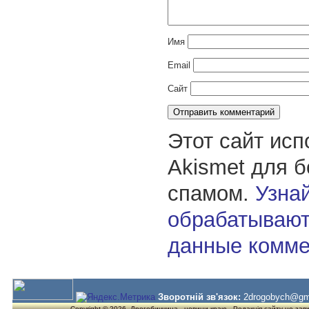
Имя
Email
Сайт
Этот сайт исп
Akismet для 
спамом.
Узнай
обрабатывают
данные комме
Зворотній зв'язок:
2drogobych@gm
Copyright © 2026. Дрогобиччина - новини краю . Редакція сайту не завжд