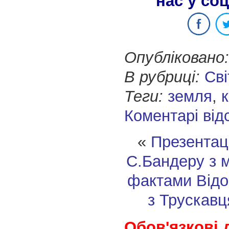
нас у со
Опубліковано:
В рубриці:
Сві
Теги:
земля
,
Коментарі від
«
Презентаці
С.Бандеру з 
фактами
Відо
з Трускавц
Обов'язкові 