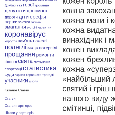
кожен король 
війна на
вшанування
герої
газ
громада
Донбасі
кожна закохан
депутати
допомога
діти
ерефія
дороги
кожна мати і 
жертви
звитяги
злочини
змагання
кожна видатна
карантин
зустрічі
коронавірус
винахідник і м
пам'ять
пожежі
курорти
полеглі
кожен виклада
потерпілі
поліція
прощання
ремонти
кожен брехлив
свята
рішення
святкування
статистика
кожна «суперз
спортовці
суди
терористи
трагедії
тарифи
«найбільший л
учасники
школи
святий і грішни
Каталог Статей
нашого виду 
Статьи
смітинці, підв
Статьи партнеров
Цікаве у партнерів