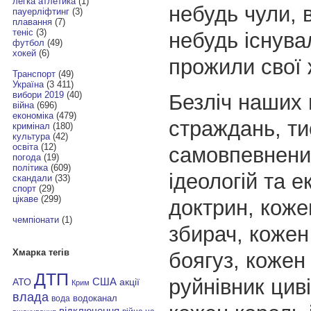
легка атлетика
(1)
небудь чули, 
пауерліфтинг
(3)
плавання
(7)
теніс
(3)
небудь існува
футбол
(49)
хокей
(6)
прожили свої 
Транспорт
(49)
Україна
(3 411)
вибори 2019
(40)
Безліч наших 
війна
(696)
економіка
(479)
страждань, ти
кримінал
(180)
культура
(42)
освіта
(12)
самовпевнених
погода
(19)
політика
(609)
ідеологій та 
скандали
(33)
спорт
(29)
цікаве
(299)
доктрин, коже
чемпіонати
(1)
збирач, кожен 
Хмарка тегів
боягуз, кожен 
ДТП
руйнівник циві
АТО
США
акції
Крим
влада
водоканал
вода
відключення