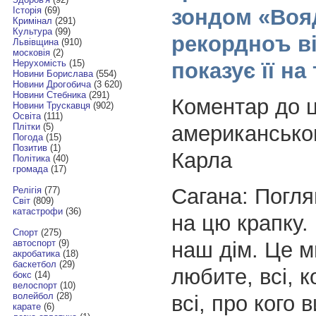
зондом «Воя
Історія
(69)
Кримінал
(291)
Культура
(99)
рекордноъ ві
Львівщина
(910)
московія
(2)
Нерухомість
(15)
показує її на
Новини Борислава
(554)
Новини Дрогобича
(3 620)
Новини Стебника
(291)
Коментар до 
Новини Трускавця
(902)
Освіта
(111)
американсько
Плітки
(5)
Погода
(15)
Позитив
(1)
Карла
Політика
(40)
громада
(17)
Сагана: Погля
Релігія
(77)
Світ
(809)
катастрофи
(36)
на цю крапку. 
Спорт
(275)
наш дім. Це ми
автоспорт
(9)
акробатика
(18)
баскетбол
(29)
любите, всі, к
бокс
(14)
велоспорт
(10)
волейбол
(28)
всі, про кого в
карате
(6)