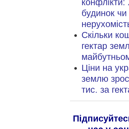
конфлікти:
будинок чи
нерухоміст
Скільки ко
гектар земл
майбутньо
Ціни на укр
землю зрос
тис. за гек
Підписуйтес