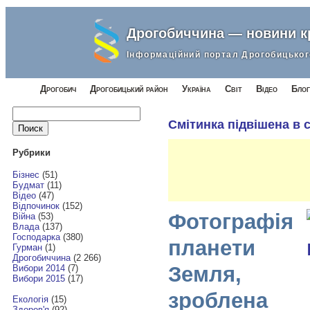
Дрогобиччина — новини 
Інформаційний портал Дрогобицьког
Дрогобич
Дрогобицький район
Україна
Світ
Відео
Блог
Найти:
Смітинка підвішена в 
Рубрики
Бізнес
(51)
Будмат
(11)
Відео
(47)
Відпочинок
(152)
Фотографія
Війна
(53)
Влада
(137)
Господарка
(380)
планети
Гурман
(1)
Дрогобиччина
(2 266)
Земля,
Вибори 2014
(7)
Вибори 2015
(17)
зроблена
Екологія
(15)
Здоров'я
(92)