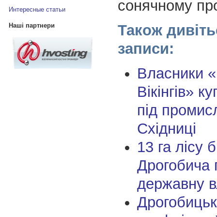
сонячному пр
Интересные статьи
Також дивіть
Наші партнери
записи:
Власники «
Вікінгів» к
під промисл
Східниці
13 га лісу б
Дрогобича 
державну в
Дрогобицьк