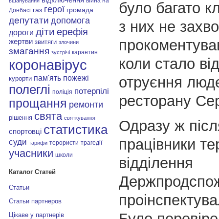
війна на
вшанування
було багато клі
герої
газ
громада
Донбасі
депутати
допомога
з них не захво
діти
ерефія
дороги
прокоментував
жертви
звитяги
злочини
змагання
карантин
зустрічі
коли стало ві
коронавірус
пам'ять
отруєння люде
пожежі
курорти
полеглі
потерпілі
поліція
ресторану Сер
прощання
ремонти
свята
рішення
святкування
Одразу ж післ
статистика
спортовці
працівники те
суди
терористи
трагедії
тарифи
учасники
школи
відділення
Каталог Статей
Держпродспо
Статьи
проінспектува
Статьи партнеров
Було перевіре
Цікаве у партнерів