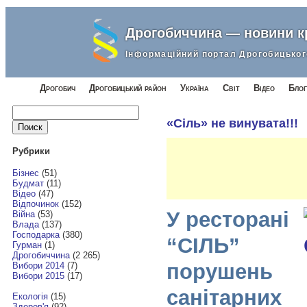
Дрогобиччина — новини 
Інформаційний портал Дрогобицьког
Дрогобич
Дрогобицький район
Україна
Світ
Відео
Блог
Найти:
«Сіль» не винувата!!!
Рубрики
Бізнес
(51)
Будмат
(11)
Відео
(47)
Відпочинок
(152)
У ресторані
Війна
(53)
Влада
(137)
Господарка
(380)
“СІЛЬ”
Гурман
(1)
Дрогобиччина
(2 265)
порушень
Вибори 2014
(7)
Вибори 2015
(17)
санітарних
Екологія
(15)
Здоров'я
(92)