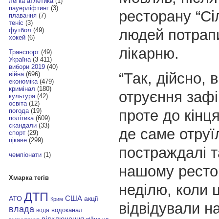
легка атлетика
(1)
пауерліфтинг
(3)
ресторану “Сі
плавання
(7)
теніс
(3)
людей потрап
футбол
(49)
хокей
(6)
лікарню.
Транспорт
(49)
Україна
(3 411)
вибори 2019
(40)
“Так, дійсно, 
війна
(696)
економіка
(479)
кримінал
(180)
отруєння зафі
культура
(42)
освіта
(12)
проте до кінця
погода
(19)
політика
(609)
скандали
(33)
де саме отруї
спорт
(29)
цікаве
(299)
постраждалі т
чемпіонати
(1)
нашому рестор
Хмарка тегів
неділю, коли 
ДТП
АТО
США
акції
Крим
відвідували н
влада
водоканал
вода
відключення