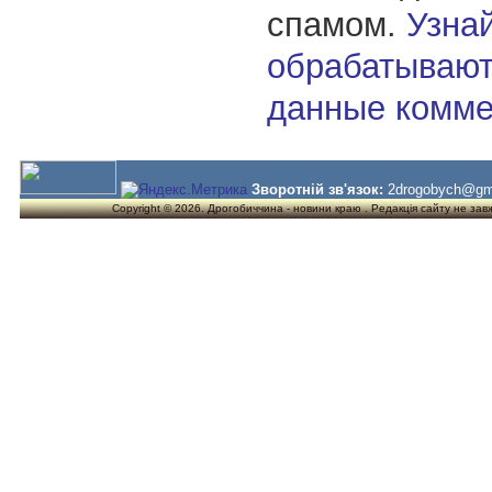
спамом.
Узнай
обрабатывают
данные комме
Зворотній зв'язок:
2drogobych@gm
Copyright © 2026. Дрогобиччина - новини краю . Редакція сайту не завжд