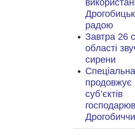
використан
Дрогобицьк
радою
Завтра 26 с
області зв
сирени
Спеціальна
продовжує 
суб’єктів
господарю
Дрогобичч