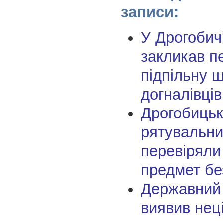
записи:
У Дрогобич
закликав п
підпільну 
догналівців
Дрогобицьк
рятувальни
перевіряли
предмет бе
Державний 
виявив нец