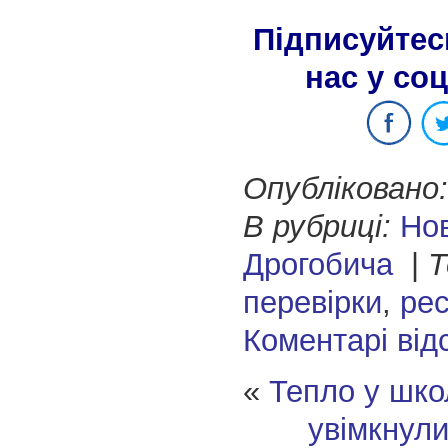
Підписуйтес
нас у со
Опубліковано:
В рубриці:
Но
Дрогобича
|
Т
перевірки
,
ре
Коментарі від
«
Тепло у шко
увімкнул