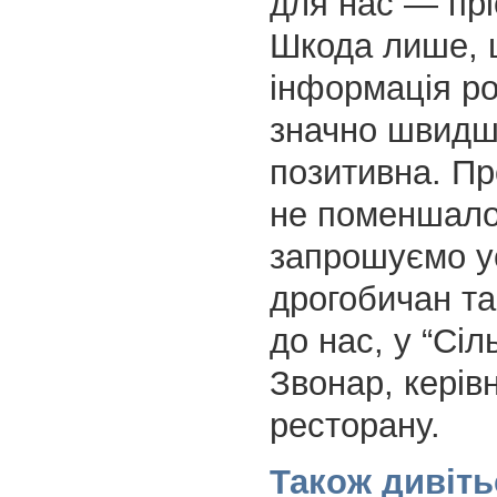
для нас — пр
Шкода лише, 
інформація р
значно швидш
позитивна. Пр
не поменшало
запрошуємо у
дрогобичан та
до нас, у “Сіль
Звонар, керів
ресторану.
Також дивіть