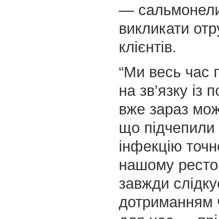
— сальмонели
викликати отр
клієнтів.
“Ми весь час 
на зв’язку із 
вже зараз мож
що підчепили
інфекцію точн
нашому ресто
завжди слідку
дотриманням 