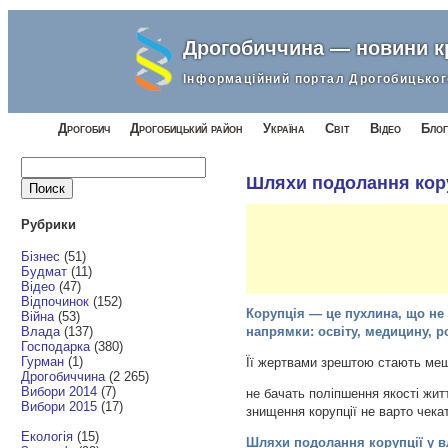
Дрогобиччина — новини 
Інформаційний портал Дрогобицьког
Дрогобич
Дрогобицький район
Україна
Світ
Відео
Блог
Найти:
Шляхи подолання кору
Рубрики
Бізнес
(51)
Будмат
(11)
Відео
(47)
Відпочинок
(152)
Корупція — це пухлина, що не 
Війна
(53)
Влада
(137)
напрямки: освіту, медицину, 
Господарка
(380)
Гурман
(1)
Її жертвами зрештою стають меш
Дрогобиччина
(2 265)
Вибори 2014
(7)
не бачать поліпшення якості житт
Вибори 2015
(17)
знищення корупції не варто чека
Екологія
(15)
Шляхи подолання корупції у в