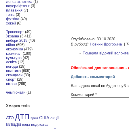
легка атлетика
(1)
пауерліфтинг
(3)
плавання
(7)
теніс
(3)
футбол
(49)
хокей
(6)
Транспорт
(49)
Україна
(3 411)
Опубліковано:
30.10.2020
вибори 2019
(40)
В рубриці:
Новини Дрогобича
|
Т
війна
(696)
економіка
(479)
«
Померла відомий волонте
кримінал
(180)
культура
(42)
освіта
(12)
погода
(19)
Обов'язкові для заповнення - 
політика
(609)
скандали
(33)
Добавить комментарий
спорт
(29)
цікаве
(299)
Ваш адрес email не будет опубл
чемпіонати
(1)
Комментарий
*
Хмарка тегів
ДТП
АТО
США
акції
Крим
влада
водоканал
вода