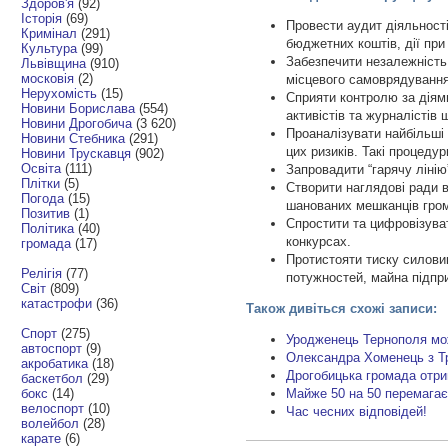
Здоров'я
(92)
Історія
(69)
Провести аудит діяльності
Кримінал
(291)
бюджетних коштів, дії при
Культура
(99)
Забезпечити незалежність 
Львівщина
(910)
московія
(2)
місцевого самоврядування
Нерухомість
(15)
Сприяти контролю за діям
Новини Борислава
(554)
активістів та журналістів
Новини Дрогобича
(3 620)
Проаналізувати найбільші
Новини Стебника
(291)
цих ризиків. Такі процеду
Новини Трускавця
(902)
Освіта
(111)
Запровадити “гарячу лінію
Плітки
(5)
Створити наглядові ради 
Погода
(15)
шанованих мешканців гро
Позитив
(1)
Спростити та цифровізувати
Політика
(40)
конкурсах.
громада
(17)
Протистояти тиску силови
Релігія
(77)
потужностей, майна підпр
Світ
(809)
катастрофи
(36)
Також дивіться схожі записи:
Спорт
(275)
Уродженець Тернополя мо
автоспорт
(9)
Олександра Хоменець з Тру
акробатика
(18)
Дрогобицька громада отри
баскетбол
(29)
бокс
(14)
Майже 50 на 50 перемага
велоспорт
(10)
Час чесних відповідей!
волейбол
(28)
карате
(6)