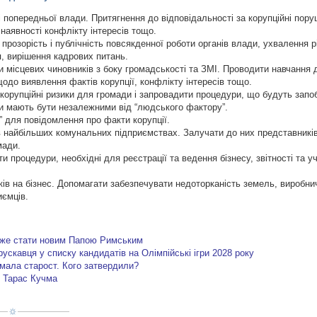
 попередньої влади. Притягнення до відповідальності за корупційні пору
 наявності конфлікту інтересів тощо.
прозорість і публічність повсякденної роботи органів влади, ухвалення 
, вирішення кадрових питань.
и місцевих чиновників з боку громадськості та ЗМІ. Проводити навчання
 щодо виявлення фактів корупції, конфлікту інтересів тощо.
 корупційні ризики для громади і запровадити процедури, що будуть зап
ри мають бути незалежними від “людського фактору”.
” для повідомлення про факти корупції.
в найбільших комунальних підприємствах. Залучати до них представників
мади.
 процедури, необхідні для реєстрації та ведення бізнесу, звітності та уч
ків на бізнес. Допомагати забезпечувати недоторканість земель, виробни
иємців.
же стати новим Папою Римським
скавця у списку кандидатів на Олімпійські ігри 2028 року
мала старост. Кого затвердили?
є Тарас Кучма