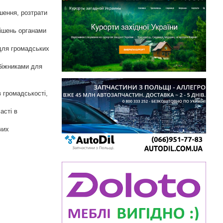
шення, розтрати
рішень органами
 для громадських
обіжниками для
 громадськості,
асті в
чих