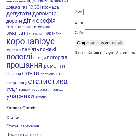
відключення
війна на
вшанування
герої
газ
громада
Донбасі
Имя
депутати
допомога
діти
ерефія
дороги
Email
жертви
звитяги
злочини
змагання
Сайт
карантин
зустрічі
коронавірус
пам'ять
пожежі
курорти
Этот сайт использует Akismet д
полеглі
потерпілі
поліція
прощання
ремонти
свята
рішення
святкування
статистика
спортовці
суди
терористи
трагедії
тарифи
учасники
школи
Каталог Статей
Статьи
Статьи партнеров
Цікаве у партнерів