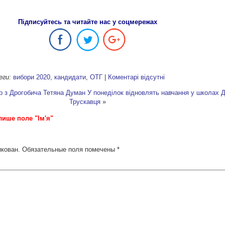
Підписуйтесь та читайте нас у соцмережах
еги:
вибори 2020
,
кандидати
,
ОТГ
|
Коментарі відсутні
р з Дрогобича Тетяна Думан
У понеділок відновлять навчання у школах 
Трускавця
»
лише поле "Ім'я"
икован.
Обязательные поля помечены
*