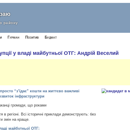
краю
о району
и
Гурман
Позитив
Будмат
пції у владі майбутньої ОТГ: Андрій Веселий
просто “з’їдає” кошти на життєво важливі
розвиток інфраструктури
канці громади, що роками
я в регіоні. Всі історичні приклади демонструють: без
ти змін на краще.
ладі майбутньої ОТГ: