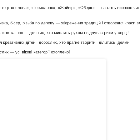
тецтво слова», «Горислово», «Жайвір», «Оберіг» — навчать виразно чит
ка, бісер, різьба по дереву — збереження традицій і створення краси в
ка» та інші — для тих, хто мислить рухом і відчуває ритм у серці!
 креативних дітей і дорослих, хто прагне творити і ділитись ідеями!
слих — усі вікові категорії охоплено!