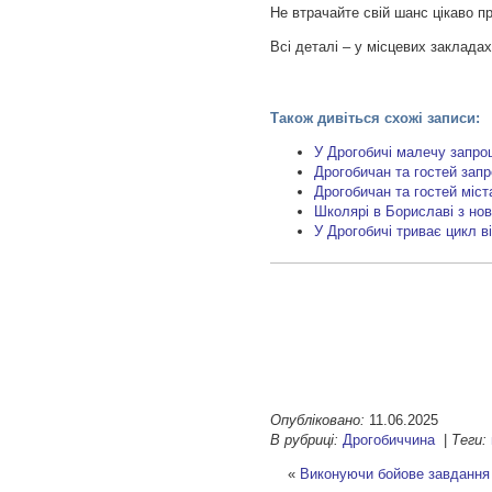
Не втрачайте свій шанс цікаво пр
Всі деталі – у місцевих заклада
Також дивіться схожі записи:
У Дрогобичі малечу запро
Дрогобичан та гостей зап
Дрогобичан та гостей міст
Школярі в Бориславі з но
У Дрогобичі триває цикл в
Опубліковано:
11.06.2025
В рубриці:
Дрогобиччина
|
Теги:
«
Виконуючи бойове завдання