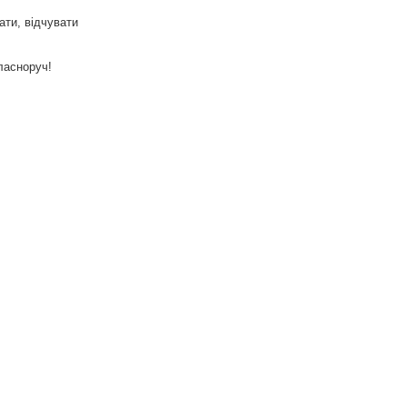
ати, відчувати
ласноруч!