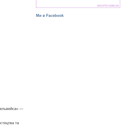
Ми в Facebook
Едельвейса» —
истецтва та