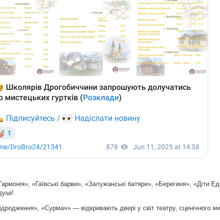
Гармонія», «Гаївські барви», «Залужанські батяри», «Берегиня», «Діти 
душі!
дродження», «Сурмач» — відкривають двері у світ театру, сценічного м