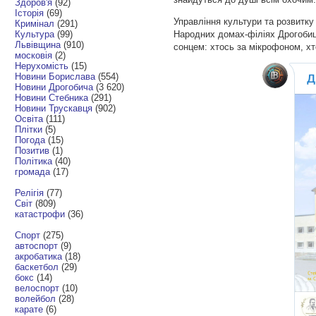
Здоров'я
(92)
Історія
(69)
Управління культури та розвитку
Кримінал
(291)
Культура
(99)
Народних домах-філіях Дрогобиц
Львівщина
(910)
сонцем: хтось за мікрофоном, хто
московія
(2)
Нерухомість
(15)
Новини Борислава
(554)
Новини Дрогобича
(3 620)
Новини Стебника
(291)
Новини Трускавця
(902)
Освіта
(111)
Плітки
(5)
Погода
(15)
Позитив
(1)
Політика
(40)
громада
(17)
Релігія
(77)
Світ
(809)
катастрофи
(36)
Спорт
(275)
автоспорт
(9)
акробатика
(18)
баскетбол
(29)
бокс
(14)
велоспорт
(10)
волейбол
(28)
карате
(6)