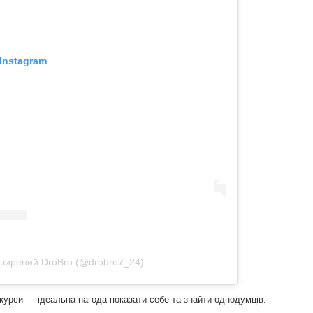
Instagram
ширений DroBro (@drobro7_24)
нкурси — ідеальна нагода показати себе та знайти однодумців.