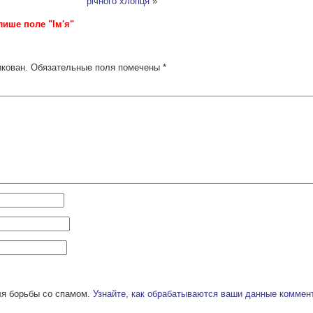
річного хлопця
»
лише поле "Ім'я"
икован.
Обязательные поля помечены
*
ля борьбы со спамом.
Узнайте, как обрабатываются ваши данные коммен