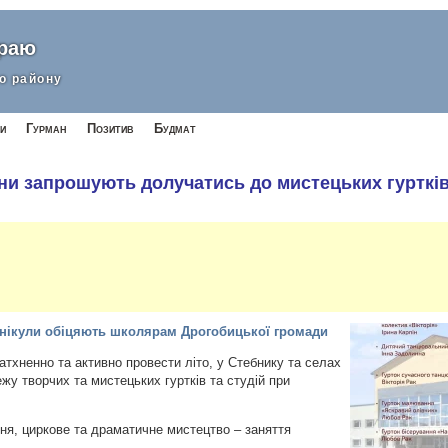
краю
о району
и
Гурман
Позитив
Будмат
и запрошують долучатись до мистецьких гурткі
 канікули обіцяють школярам Дрогобицької громади
атхненно та активно провести літо, у Стебнику та селах
у творчих та мистецьких гуртків та студій при
ння, циркове та драматичне мистецтво – заняття
.