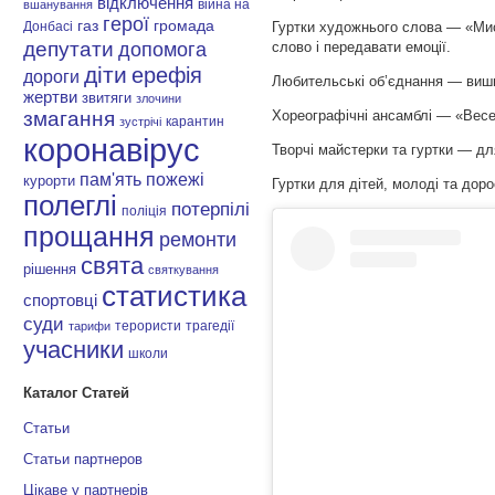
відключення
війна на
вшанування
герої
газ
громада
Гуртки художнього слова — «Мис
Донбасі
депутати
слово і передавати емоції.
допомога
діти
ерефія
дороги
Любительські об’єднання — вишив
жертви
звитяги
злочини
змагання
Хореографічні ансамблі — «Весел
карантин
зустрічі
коронавірус
Творчі майстерки та гуртки — для
пам'ять
пожежі
курорти
Гуртки для дітей, молоді та доро
полеглі
потерпілі
поліція
прощання
ремонти
свята
рішення
святкування
статистика
спортовці
суди
терористи
трагедії
тарифи
учасники
школи
Каталог Статей
Статьи
Статьи партнеров
Цікаве у партнерів