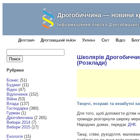
Дрогобиччина — новини 
Інформаційний портал Дрогобицьког
Дрогобич
Дрогобицький район
Україна
Світ
Відео
Блог
Найти:
Школярів Дрогобиччин
(Розклади)
Рубрики
Бізнес
(51)
Будмат
(11)
Відео
(47)
Відпочинок
(152)
Війна
(53)
Влада
(137)
Творчі, яскраві та незабутні
Господарка
(380)
Гурман
(1)
Для того, щоб допомогти дітям н
Дрогобиччина
(2 265)
громади розгорнули широку мереж
Вибори 2014
(7)
Народних домах, передає
ДНК
.
Вибори 2015
(17)
Танці, співи, рукоділля, малюва
Екологія
(15)
знайдуться до душі всім охочим