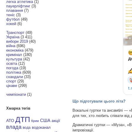
легка атлетика
(1)
пауерліфтинг
(3)
плавання
(7)
теніс
(3)
футбол
(49)
хокей
(6)
Транспорт
(49)
Україна
(3 411)
вибори 2019
(40)
війна
(696)
економіка
(479)
кримінал
(180)
культура
(42)
освіта
(12)
погода
(19)
політика
(609)
скандали
(33)
спорт
(29)
цікаве
(299)
чемпіонати
(1)
Що підготували цього літа?
Хмарка тегів
Вокальні гуртки та ансамблі — «
для тих, хто любить співати від 
ДТП
АТО
США
акції
Крим
Драматичні гуртки — «Муза», «Ві
влада
водоканал
вода
імпровізації.