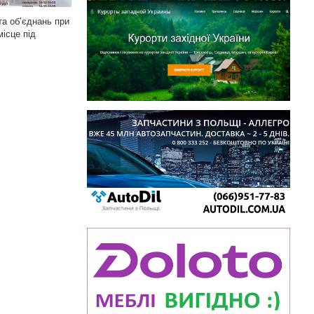
та об’єднань при
ісце під