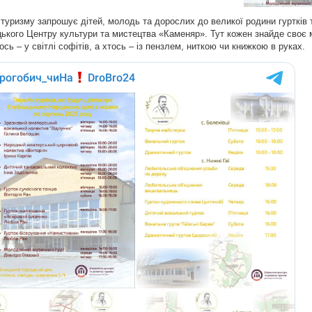
 туризму запрошує дітей, молодь та дорослих до великої родини гуртків 
ького Центру культури та мистецтва «Каменяр». Тут кожен знайде своє м
сь – у світлі софітів, а хтось – із пензлем, ниткою чи книжкою в руках.