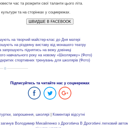
овести час та розкрити свої таланти цього літа.
х культури та на сторінках у соцмережах.
ШВИДШЕ В FACEBOOK
шують на творчий майстер-клас до Дня матері
рошують на різдвяну виставу від монашого театру
а запрошують піднятись на вежу дзвіниці
вого навчального року на новому «Школярику» (Фото)
ідкритих спортивних тренувань для школярів (Фото)
Підписуйтесь та читайте нас у соцмережах
гуртки
,
запрошення
,
школярі
|
Коментарі відсутні
 загинув Володимир Михайленко з Дрогобича
В Дрогобичі легковий автом