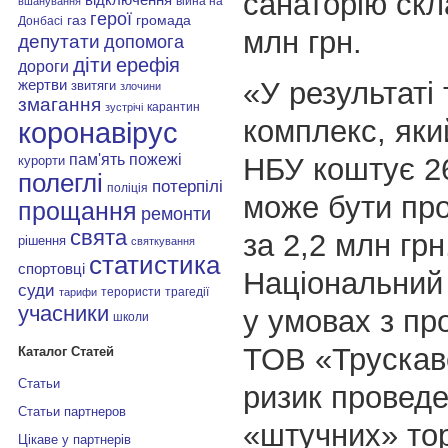
санаторію скл
війна на
вшанування
герої
газ
громада
Донбасі
млн грн.
депутати
допомога
діти
ерефія
дороги
«У результаті 
жертви
звитяги
злочини
змагання
карантин
зустрічі
комплекс, яки
коронавірус
пам'ять
пожежі
НБУ коштує 26
курорти
полеглі
потерпілі
поліція
може бути пр
прощання
ремонти
свята
за 2,2 млн грн
рішення
святкування
статистика
спортовці
Національний
суди
терористи
трагедії
тарифи
учасники
у умовах з п
школи
ТОВ «Трускав
Каталог Статей
Статьи
ризик провед
Статьи партнеров
«штучних» тор
Цікаве у партнерів