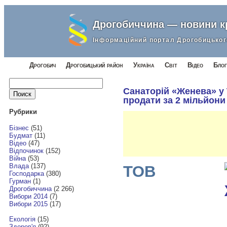
Дрогобиччина — новини 
Інформаційний портал Дрогобицьког
Дрогобич
Дрогобицький район
Україна
Світ
Відео
Блог
Найти:
Санаторій «Женева» у
продати за 2 мільйони
Рубрики
Бізнес
(51)
Будмат
(11)
Відео
(47)
Відпочинок
(152)
Війна
(53)
Влада
(137)
ТОВ
Господарка
(380)
Гурман
(1)
Дрогобиччина
(2 266)
Вибори 2014
(7)
Вибори 2015
(17)
Екологія
(15)
Здоров'я
(92)