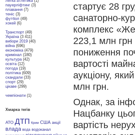
легка атлетика
(1)
стартує 28 гр
пауерліфтинг
(3)
плавання
(7)
теніс
(3)
санаторно-ку
футбол
(49)
хокей
(6)
комплекс «Же
Транспорт
(49)
Україна
(3 411)
223,1 млн грн
вибори 2019
(40)
війна
(696)
пониження по
економіка
(479)
кримінал
(180)
культура
(42)
вартості майн
освіта
(12)
погода
(19)
аукціону, який
політика
(609)
скандали
(33)
спорт
(29)
млн грн.
цікаве
(299)
чемпіонати
(1)
Однак, за ін
Хмарка тегів
Нацбанку цьог
ДТП
вартість неру
АТО
США
акції
Крим
влада
водоканал
вода
відключення