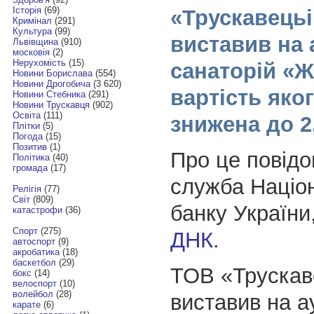
Історія
(69)
«Трускавецьі
Кримінал
(291)
Культура
(99)
виставив на 
Львівщина
(910)
московія
(2)
Нерухомість
(15)
санаторій «Ж
Новини Борислава
(554)
Новини Дрогобича
(3 620)
вартість яко
Новини Стебника
(291)
Новини Трускавця
(902)
Освіта
(111)
знижена до 2
Плітки
(5)
Погода
(15)
Позитив
(1)
Про це повідо
Політика
(40)
громада
(17)
служба Націо
Релігія
(77)
Світ
(809)
банку України
катастрофи
(36)
Спорт
(275)
ДНК
.
автоспорт
(9)
акробатика
(18)
баскетбол
(29)
ТОВ «Трускав
бокс
(14)
велоспорт
(10)
волейбол
(28)
виставив на а
карате
(6)