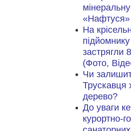
мінеральну
«Нафтуся»
На крісель
підйомнику
застрягли 
(Фото, Віде
Чи залишит
Трускавця 
дерево?
До уваги ке
курортно-г
санаторних