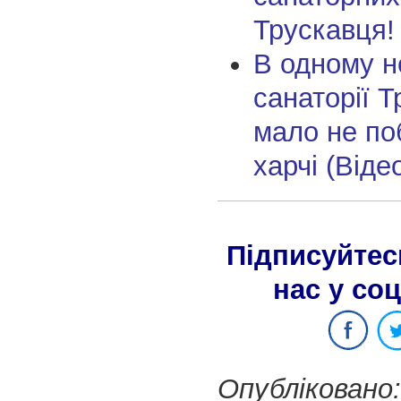
Трускавця!
В одному 
санаторії 
мало не по
харчі (Віде
Підписуйтес
нас у со
Опубліковано: