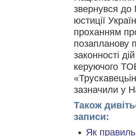
звернувся до 
юстиції Україн
проханням пр
позапланову п
законності ді
керуючого ТО
«Трускавецьін
зазначили у Н
Також дивіть
записи:
Як правиль