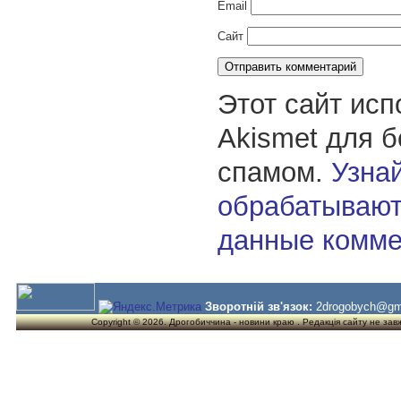
Email
Сайт
Этот сайт исп
Akismet для 
спамом.
Узнай
обрабатывают
данные комме
Зворотній зв'язок:
2drogobych@gm
Copyright © 2026. Дрогобиччина - новини краю . Редакція сайту не завжд