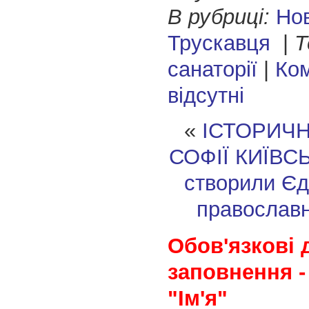
В рубриці:
Но
Трускавця
|
Т
санаторії
|
Ком
відсутні
«
ІСТОРИЧН
СОФІЇ КИЇВС
створили Єд
православн
Обов'язкові 
заповнення -
"Ім'я"