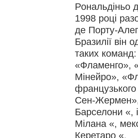
Рональдіньо 
1998 році раз
де Порту-Алегр
Бразилії він 
таких команд:
«Фламенго», «
Мінейро», «Ф
французького 
Сен-Жермен», 
Барселони «, 
Мілана «, мек
Керетаро «.