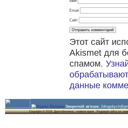
Имя
Email
Сайт
Этот сайт исп
Akismet для 
спамом.
Узнай
обрабатывают
данные комме
Зворотній зв'язок:
2drogobych@gm
Copyright © 2026. Дрогобиччина - новини краю . Редакція сайту не завжд