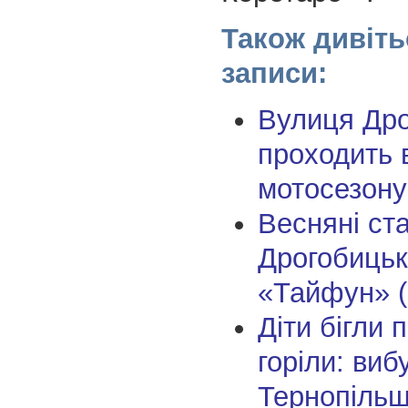
Також дивіть
записи:
Вулиця Др
проходить 
мотосезону
Весняні ст
Дрогобиць
«Тайфун» (
Діти бігли п
горіли: виб
Тернопільщ