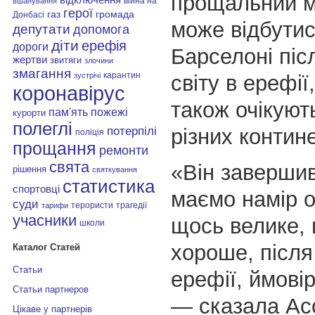
прощальний м
війна на
вшанування
герої
газ
громада
Донбасі
може відбутис
депутати
допомога
діти
ерефія
дороги
Барселоні піс
жертви
звитяги
злочини
змагання
карантин
світу в ерефії
зустрічі
коронавірус
також очікують
пам'ять
пожежі
курорти
полеглі
різних контин
потерпілі
поліція
прощання
ремонти
свята
«Він завершив
рішення
святкування
статистика
спортовці
маємо намір о
суди
терористи
трагедії
тарифи
учасники
щось велике,
школи
хороше, після
Каталог Статей
Статьи
ерефії, ймовір
Статьи партнеров
— сказала Асс
Цікаве у партнерів