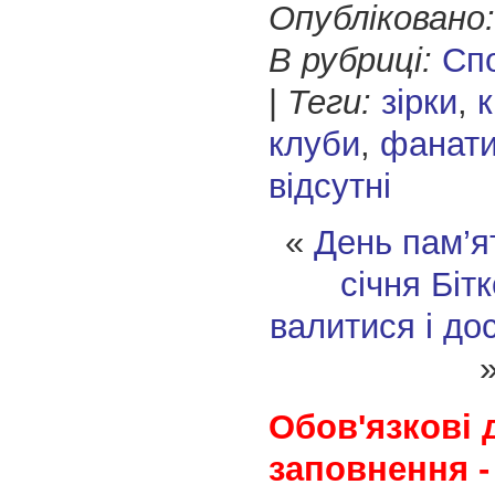
Опубліковано:
В рубриці:
Сп
|
Теги:
зірки
,
к
клуби
,
фанат
відсутні
«
День пам’ят
січня
Бітк
валитися і до
Обов'язкові 
заповнення -