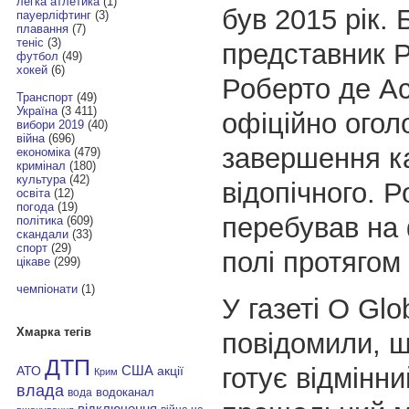
легка атлетика
(1)
був 2015 рік. 
пауерліфтинг
(3)
плавання
(7)
теніс
(3)
представник Р
футбол
(49)
хокей
(6)
Роберто де Ас
Транспорт
(49)
Україна
(3 411)
офіційно огол
вибори 2019
(40)
війна
(696)
завершення к
економіка
(479)
кримінал
(180)
культура
(42)
відопічного. 
освіта
(12)
погода
(19)
перебував на
політика
(609)
скандали
(33)
спорт
(29)
полі протягом 
цікаве
(299)
чемпіонати
(1)
У газеті O Glo
Хмарка тегів
повідомили, 
ДТП
готує відмінни
АТО
США
акції
Крим
влада
водоканал
вода
відключення