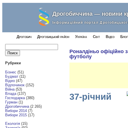
Дрогобиччина — новини 
Інформаційний портал Дрогобицьког
Дрогобич
Дрогобицький район
Україна
Світ
Відео
Блог
Найти:
Роналдіньо офіційно з
футболу
Рубрики
Бізнес
(51)
Будмат
(11)
Відео
(47)
Відпочинок
(152)
Війна
(53)
Влада
(137)
37-річний
Господарка
(380)
Гурман
(1)
Дрогобиччина
(2 265)
Вибори 2014
(7)
Вибори 2015
(17)
Екологія
(15)
Здоров'я
(92)