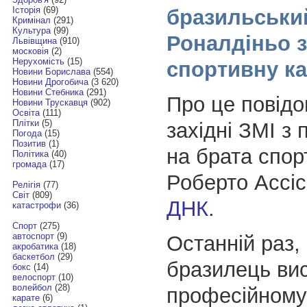
Історія
(69)
бразильськи
Кримінал
(291)
Культура
(99)
Роналдіньо з
Львівщина
(910)
московія
(2)
Нерухомість
(15)
спортивну ка
Новини Борислава
(554)
Новини Дрогобича
(3 620)
Новини Стебника
(291)
Про це повід
Новини Трускавця
(902)
Освіта
(111)
Плітки
(5)
західні ЗМІ з
Погода
(15)
Позитив
(1)
на брата спо
Політика
(40)
громада
(17)
Роберто Ассіс
Релігія
(77)
Світ
(809)
ДНК
.
катастрофи
(36)
Спорт
(275)
автоспорт
(9)
Останній раз,
акробатика
(18)
баскетбол
(29)
бразилець ви
бокс
(14)
велоспорт
(10)
волейбол
(28)
професійному 
карате
(6)