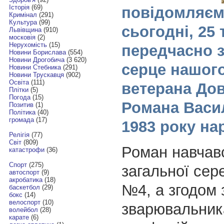
Історія
(69)
повідомляєм
Кримінал
(291)
Культура
(99)
сьогодні, 25 
Львівщина
(910)
московія
(2)
Нерухомість
(15)
передчасно 
Новини Борислава
(554)
Новини Дрогобича
(3 620)
серце нашого
Новини Стебника
(291)
Новини Трускавця
(902)
Освіта
(111)
ветерана До
Плітки
(5)
Погода
(15)
Романа Васи
Позитив
(1)
Політика
(40)
громада
(17)
1983 року н
Релігія
(77)
Світ
(809)
Роман навчавс
катастрофи
(36)
Спорт
(275)
загальної сер
автоспорт
(9)
акробатика
(18)
№4, а згодом
баскетбол
(29)
бокс
(14)
велоспорт
(10)
зварювальник
волейбол
(28)
карате
(6)