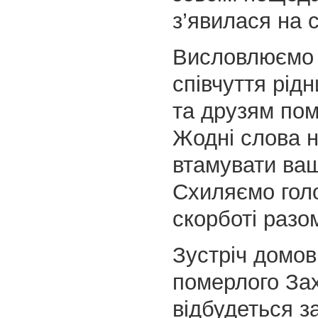
з’явилася на с
Висловлюємо 
співчуття рід
та друзям пом
Жодні слова н
втамувати ваш
Схиляємо голо
скорботі разо
Зустріч домов
померлого За
відбудеться з