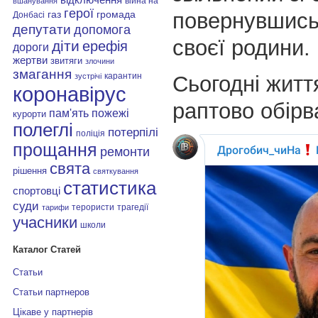
війна на
вшанування
герої
повернувшись
газ
громада
Донбасі
депутати
допомога
своєї родини.
діти
ерефія
дороги
жертви
звитяги
злочини
змагання
карантин
Сьогодні житт
зустрічі
коронавірус
раптово обір
пам'ять
пожежі
курорти
полеглі
потерпілі
поліція
прощання
ремонти
свята
рішення
святкування
статистика
спортовці
суди
терористи
трагедії
тарифи
учасники
школи
Каталог Статей
Статьи
Статьи партнеров
Цікаве у партнерів