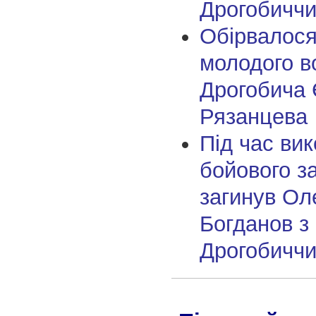
Дрогобичч
Обірвалося
молодого в
Дрогобича 
Рязанцева
Під час ви
бойового з
загинув Ол
Богданов з
Дрогобичч