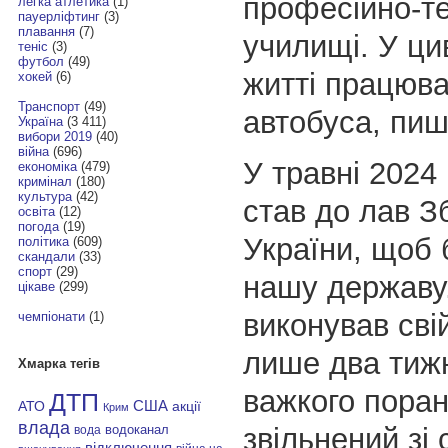
професійно-т
легка атлетика
(1)
пауерліфтинг
(3)
плавання
(7)
училищі. У ци
теніс
(3)
футбол
(49)
житті працюва
хокей
(6)
Транспорт
(49)
автобуса, пи
Україна
(3 411)
вибори 2019
(40)
війна
(696)
У травні 2024 
економіка
(479)
кримінал
(180)
культура
(42)
став до лав 
освіта
(12)
погода
(19)
України, щоб
політика
(609)
скандали
(33)
спорт
(29)
нашу державу.
цікаве
(299)
виконував свій
чемпіонати
(1)
лише два тижн
Хмарка тегів
важкого пора
ДТП
АТО
США
акції
Крим
влада
звільнений зі
водоканал
вода
відключення