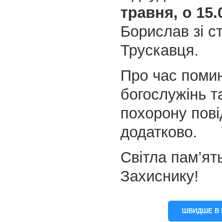
травня, о 15.
Борислав зі с
Трускавця.
Про час поми
богослужінь т
похорону пов
додатково.
Світла пам’ять
Захиснику!
ШВИДШЕ В 