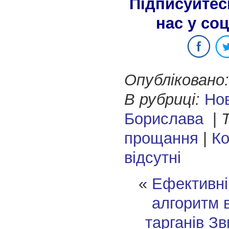
Підписуйтес
нас у со
Опубліковано:
В рубриці:
Но
Борислава
|
Т
прощання
|
Ко
відсутні
«
Ефективні
алгоритм 
тарганів
Зв