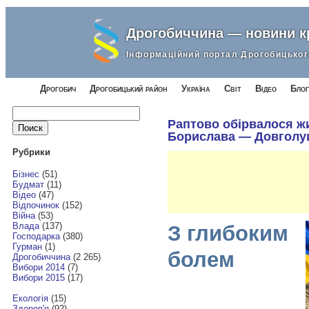
Дрогобиччина — новини 
Інформаційний портал Дрогобицьког
Дрогобич
Дрогобицький район
Україна
Світ
Відео
Блог
Найти:
Раптово обірвалося жи
Борислава — Довголу
Рубрики
Бізнес
(51)
Будмат
(11)
Відео
(47)
Відпочинок
(152)
Війна
(53)
Влада
(137)
З глибоким
Господарка
(380)
Гурман
(1)
болем
Дрогобиччина
(2 265)
Вибори 2014
(7)
Вибори 2015
(17)
Екологія
(15)
Здоров'я
(92)