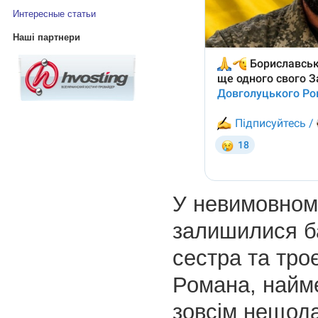
Интересные статьи
Наші партнери
У невимовному
залишилися ба
сестра та тро
Романа, найм
зовсім нещода