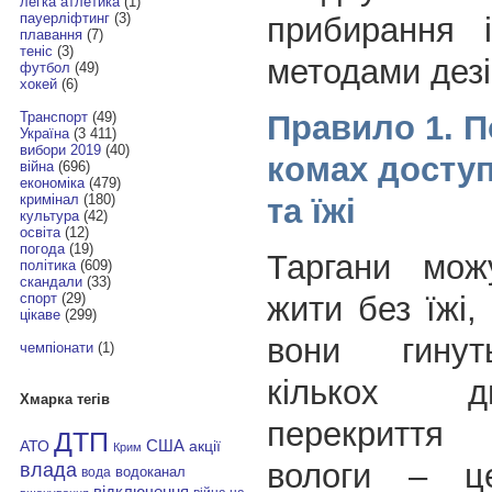
легка атлетика
(1)
пауерліфтинг
(3)
прибирання 
плавання
(7)
теніс
(3)
методами дезі
футбол
(49)
хокей
(6)
Правило 1. 
Транспорт
(49)
Україна
(3 411)
вибори 2019
(40)
комах досту
війна
(696)
економіка
(479)
кримінал
(180)
та їжі
культура
(42)
освіта
(12)
погода
(19)
Таргани мож
політика
(609)
скандали
(33)
жити без їжі,
спорт
(29)
цікаве
(299)
вони гинут
чемпіонати
(1)
кількох д
Хмарка тегів
перекриття
ДТП
АТО
США
акції
Крим
вологи – ц
влада
водоканал
вода
відключення