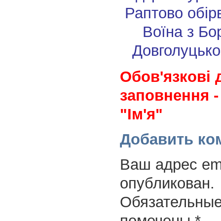
Раптово обір
Воїна з Б
Довголуцько
Обов'язкові 
заповнення -
"Ім'я"
Добавить ко
Ваш адрес ema
опубликован.
Обязательные
помечены
*