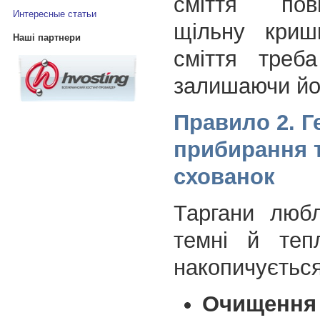
сміття по
Интересные статьи
щільну криш
Наші партнери
сміття треб
залишаючи йог
Правило 2. Г
прибирання т
схованок
Таргани любл
темні й теп
накопичується
Очищенн