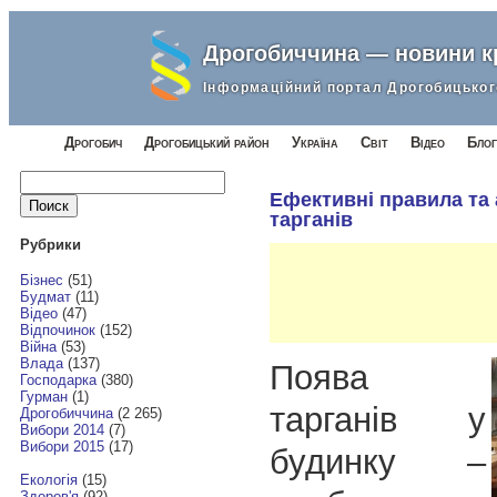
Дрогобиччина — новини 
Інформаційний портал Дрогобицьког
Дрогобич
Дрогобицький район
Україна
Світ
Відео
Блог
Найти:
Ефективні правила та
тарганів
Рубрики
Бізнес
(51)
Будмат
(11)
Відео
(47)
Відпочинок
(152)
Війна
(53)
Влада
(137)
Поява
Господарка
(380)
Гурман
(1)
тарганів у
Дрогобиччина
(2 265)
Вибори 2014
(7)
Вибори 2015
(17)
будинку –
Екологія
(15)
Здоров'я
(92)