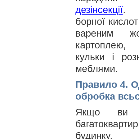
дезінсекції
.
борної кислот
вареним ж
картоплею
кульки і роз
меблями.
Правило 4. 
обробка всь
Якщо ви 
багатокварти
будинку, 