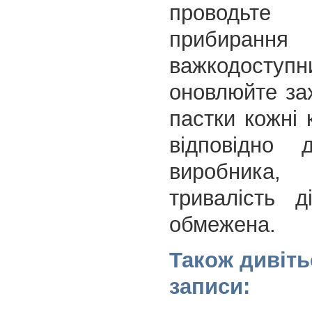
проводьт
прибир
важкодоступн
оновлюйте зах
пастки кожні 
відповідно д
виробника
тривалість д
обмежена.
Також дивіть
записи: