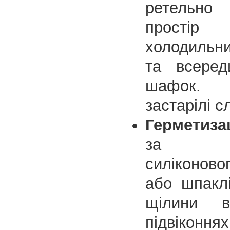
ретельн
прос
холодильн
та всеред
шафок.
застарілі с
Герметиза
за до
силіконово
або шпаклі
щілини в
підвіконн