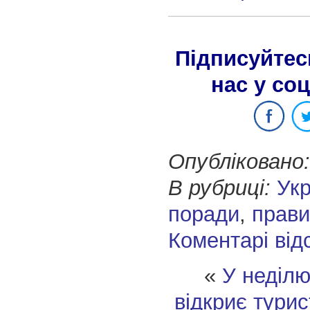
Підписуйтес
нас у со
Опубліковано:
В рубриці:
Укр
поради
,
прав
Коментарі від
«
У неділю
відкриє тури