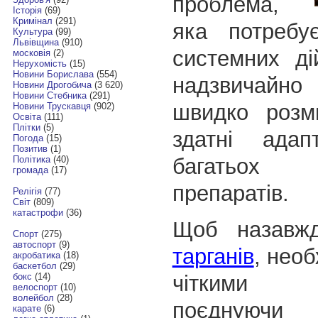
проблема,
Історія
(69)
Кримінал
(291)
яка потребу
Культура
(99)
Львівщина
(910)
системних ді
московія
(2)
Нерухомість
(15)
Новини Борислава
(554)
надзвичайно
Новини Дрогобича
(3 620)
Новини Стебника
(291)
швидко розм
Новини Трускавця
(902)
Освіта
(111)
Плітки
(5)
здатні адап
Погода
(15)
Позитив
(1)
багатьох
Політика
(40)
громада
(17)
препаратів.
Релігія
(77)
Світ
(809)
катастрофи
(36)
Щоб назав
Спорт
(275)
автоспорт
(9)
тарганів
, необ
акробатика
(18)
баскетбол
(29)
чіткими п
бокс
(14)
велоспорт
(10)
волейбол
(28)
поєднуючи
карате
(6)