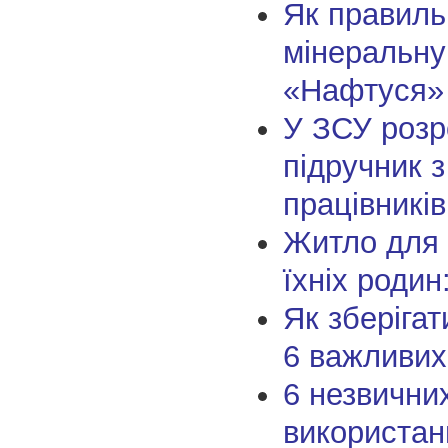
Як правиль
мінеральну
«Нафтуся»
У ЗСУ роз
підручник з
працівникі
Житло для 
їхніх родин
Як зберігат
6 важливих
6 незвични
використан