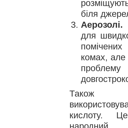
розміщують
біля джере
Аерозолі.
для швидк
помічени
комах, але
проблему
довгострок
Також
використов
кислоту. Ц
народ