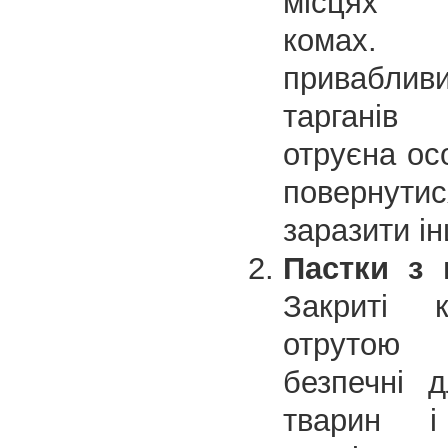
місцях п
комах.
приваб
таргані
отруєна ос
повернутис
заразити і
Пастки з 
Закриті 
отрутою
безпечні 
тварин і