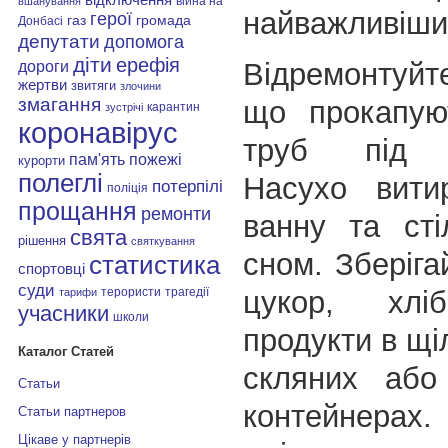
війна на
вшанування
найважливіши
герої
газ
громада
Донбасі
депутати
допомога
діти
ерефія
Відремонтуйт
дороги
жертви
звитяги
злочини
змагання
що прокапую
карантин
зустрічі
коронавірус
труб під р
пам'ять
пожежі
курорти
полеглі
Насухо вити
потерпілі
поліція
прощання
ремонти
ванну та сті
свята
рішення
святкування
сном. Зберіга
статистика
спортовці
суди
цукор, хл
терористи
трагедії
тарифи
учасники
школи
продукти в щі
Каталог Статей
скляних або
Статьи
контейнерах.
Статьи партнеров
Цікаве у партнерів