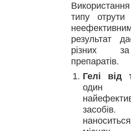
Використання
типу отрути
неефективни
результат да
різних з
препаратів.
Гелі від т
оди
найефекти
засоб
наноситься