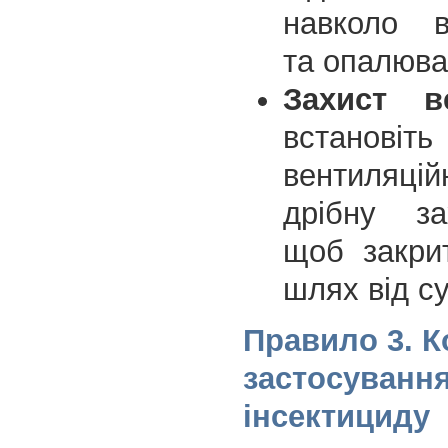
навколо в
та опалюва
Захист ве
встан
вентиляц
дрібну за
щоб закри
шлях від су
Правило 3. 
застосування
інсектициду