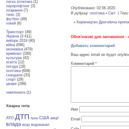
легка атлетика
(1)
пауерліфтинг
(3)
Опубліковано:
02.06.2020
плавання
(7)
В рубриці:
політика
•
Світ
|
Теги
теніс
(3)
футбол
(49)
«
Керівництво Дрогобича проп
хокей
(6)
Транспорт
(49)
Україна
(3 411)
Обов'язкові для заповнення - 
вибори 2019
(40)
війна
(696)
Добавить комментарий
економіка
(479)
кримінал
(180)
Ваш адрес email не будет опубл
культура
(42)
освіта
(12)
Комментарий
*
погода
(19)
політика
(609)
скандали
(33)
спорт
(29)
цікаве
(299)
чемпіонати
(1)
Хмарка тегів
Имя
ДТП
АТО
США
акції
Крим
Email
влада
водоканал
вода
Сайт