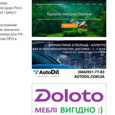
собом
зи щодо Росії.
 і (або) її
стосуванням
має виключно
безпеки для РФ.
стем ПРО в