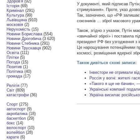
Здоров'я
(92)
У документі, який підписав Путі
Історія
(69)
стримування». Проте, указ дозво
Кримінал
(291)
Культура
(99)
Так, зазначено, що «РФ залишає 
Львівщина
(910)
союзників … зброї масового ура
московія
(2)
Нерухомість
(15)
Також, згідно з указом, Путін м
Новини Борислава
(554)
«звичайної зброї» і поставила п
Новини Дрогобича
(3 620)
президент РФ без узгодження з і
Новини Стебника
(291)
Це нарощування потенційними пр
Новини Трускавця
(902)
Освіта
(111)
космосі, розміщення ядерної збро
Плітки
(5)
Погода
(15)
Також дивіться схожі записи:
Позитив
(1)
Політика
(40)
Інвестори не отримали ві
громада
(17)
Россія у вогні: жителі га
«Такого я ще не бачив», 
Релігія
(77)
Українські компанії подал
Світ
(809)
катастрофи
(36)
Україна висилає російсько
Спорт
(275)
автоспорт
(9)
акробатика
(18)
баскетбол
(29)
бокс
(14)
велоспорт
(10)
волейбол
(28)
карате
(6)