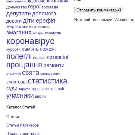
відключення
війна на
вшанування
герої
газ
громада
Донбасі
депутати
допомога
діти
ерефія
Этот сайт использует Akismet д
дороги
жертви
звитяги
злочини
змагання
карантин
зустрічі
коронавірус
пам'ять
пожежі
курорти
полеглі
потерпілі
поліція
прощання
ремонти
свята
рішення
святкування
статистика
спортовці
суди
терористи
трагедії
тарифи
учасники
школи
Каталог Статей
Статьи
Статьи партнеров
Цікаве у партнерів