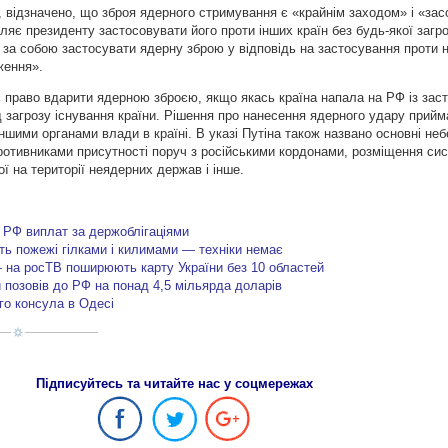
н, відзначено, що зброя ядерного стримування є «крайнім заходом» і «за
ляє президенту застосовувати його проти інших країн без будь-якої загро
за собою застосувати ядерну зброю у відповідь на застосування проти неї
ження».
ає право вдарити ядерною зброєю, якщо якась країна напала на РФ із за
ід загрозу існування країни. Рішення про нанесення ядерного удару прий
ншими органами влади в країні. В указі Путіна також названо основні не
отивниками присутності поруч з російськими кордонами, розміщення си
ї на території неядерних держав і інше.
д РФ виплат за держоблігаціями
сять пожежі гілками і килимами — техніки немає
— на росТВ поширюють карту України без 10 областей
и позовів до РФ на понад 4,5 мільярда доларів
го консула в Одесі
Підписуйтесь та читайте нас у соцмережах