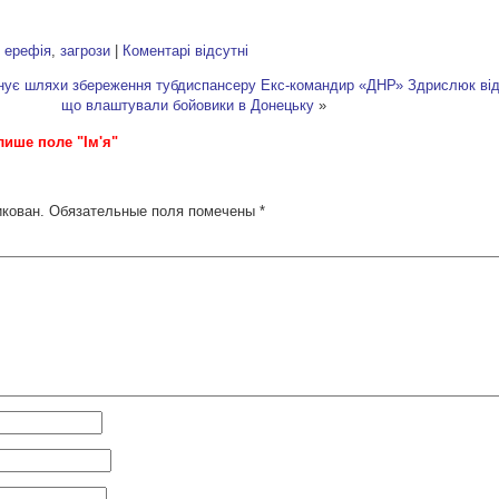
:
ерефія
,
загрози
|
Коментарі відсутні
онує шляхи збереження тубдиспансеру
Екс-командир «ДНР» Здрислюк відк
що влаштували бойовики в Донецьку
»
лише поле "Ім'я"
икован.
Обязательные поля помечены
*