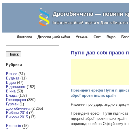
Дрогобиччина — новини 
Інформаційний портал Дрогобицьког
Дрогобич
Дрогобицький район
Україна
Світ
Відео
Блог
Найти:
Путін дав собі право 
Рубрики
Бізнес
(51)
Будмат
(11)
Відео
(47)
Відпочинок
(152)
Президент ерефії Путін підпис
Війна
(53)
Влада
(137)
зброї проти інших країн
Господарка
(380)
Гурман
(1)
Рішення про удар, згідно з доку
Дрогобиччина
(2 265)
Вибори 2014
(7)
Президент ерефії Путін підписав
Вибори 2015
(17)
ядерної зброї проти інших країн.
оприлюднений на Офіційному інте
Екологія
(15)