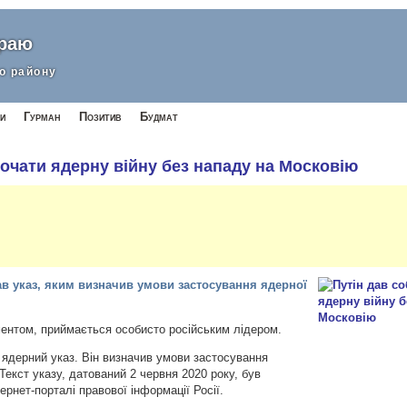
краю
о району
и
Гурман
Позитив
Будмат
почати ядерну війну без нападу на Московію
ав указ, яким визначив умови застосування ядерної
ментом, приймається особисто російським лідером.
 ядерний указ. Він визначив умови застосування
 Текст указу, датований 2 червня 2020 року, був
рнет-порталі правової інформації Росії.