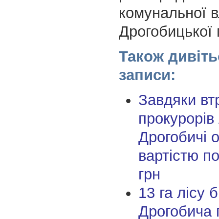
комунальної в
Дрогобицької 
Також дивіть
записи:
Завдяки вт
прокурорів 
Дрогобичі 
вартістю п
грн
13 га лісу б
Дрогобича 