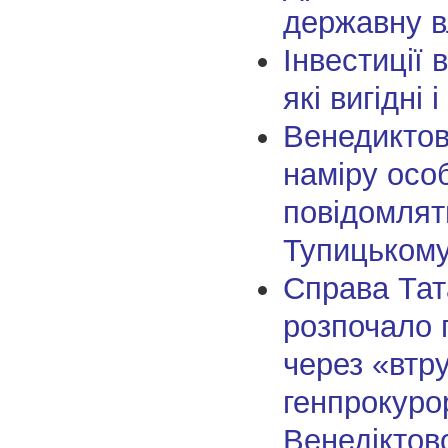
державну в
Інвестиції 
які вигідні 
Венедиктов
наміру осо
повідомлят
Тупицьком
Справа Тат
розпочало
через «втр
генпрокуро
Венедіктов