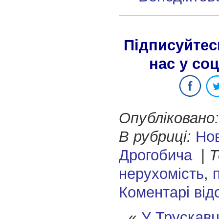
Підписуйтес
нас у со
Опубліковано:
В рубриці:
Но
Дрогобича
|
Т
нерухомість
,
Коментарі від
«
У Трускавц