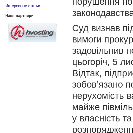
порушення но
Интересные статьи
законодавства
Наші партнери
Суд визнав пі
вимоги прокур
задовільнив п
цьогоріч, 5 ли
Відтак, підпр
зобов’язано п
нерухомість в
майже півміль
у власність та
розпорядженн