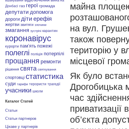
війна на
вшанування
майна площею
герої
газ
громада
Донбасі
депутати
допомога
розташованого
діти
ерефія
дороги
жертви
звитяги
злочини
на вул. Грушев
змагання
карантин
зустрічі
коронавірус
також поверн
пам'ять
пожежі
курорти
територію у в
полеглі
потерпілі
поліція
місцевої гром
прощання
ремонти
свята
рішення
святкування
Як було встан
статистика
спортовці
суди
Дрогобицька м
терористи
трагедії
тарифи
учасники
школи
час здійсненн
Каталог Статей
приватизації 
Статьи
об’єкта допус
Статьи партнеров
Цікаве у партнерів