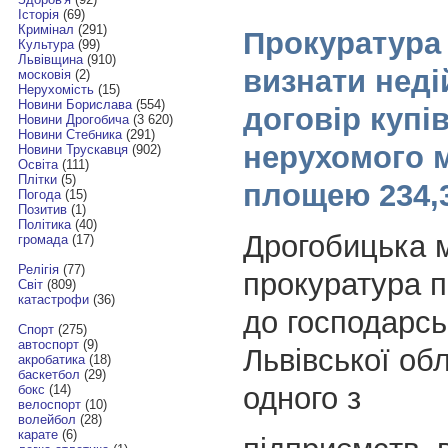
Історія
(69)
Кримінал
(291)
Прокуратура
Культура
(99)
Львівщина
(910)
визнати нед
московія
(2)
Нерухомість
(15)
Новини Борислава
(554)
договір купі
Новини Дрогобича
(3 620)
Новини Стебника
(291)
нерухомого 
Новини Трускавця
(902)
Освіта
(111)
Плітки
(5)
площею 234,3
Погода
(15)
Позитив
(1)
Політика
(40)
Дрогобицька 
громада
(17)
Релігія
(77)
прокуратура 
Світ
(809)
катастрофи
(36)
до господарсь
Спорт
(275)
автоспорт
(9)
Львівської обл
акробатика
(18)
баскетбол
(29)
одного з
бокс
(14)
велоспорт
(10)
волейбол
(28)
карате
(6)