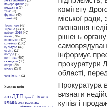
підприємств, 
легка атлетика
(1)
пауерліфтинг
(3)
комітету Дрог
плавання
(7)
теніс
(3)
футбол
(49)
міської ради,
хокей
(6)
визнання нед
Транспорт
(49)
Україна
(3 411)
вибори 2019
(40)
рішень органу
війна
(696)
економіка
(479)
самоврядуван
кримінал
(180)
культура
(42)
освіта
(12)
інформує пре
погода
(19)
політика
(609)
скандали
(33)
прокуратури Л
спорт
(29)
цікаве
(299)
області, пере
чемпіонати
(1)
Прокуратура 
Хмарка тегів
визнати недій
ДТП
АТО
США
акції
Крим
купівлі-прода
влада
водоканал
вода
відключення