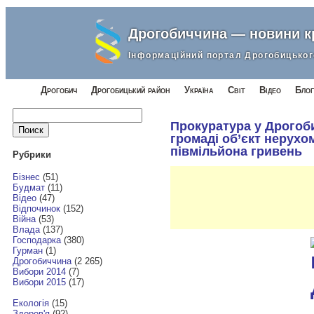
Дрогобиччина — новини 
Інформаційний портал Дрогобицьког
Дрогобич
Дрогобицький район
Україна
Світ
Відео
Блог
Найти:
Прокуратура у Дрогоб
громаді об’єкт нерухо
півмільйона гривень
Рубрики
Бізнес
(51)
Будмат
(11)
Відео
(47)
Відпочинок
(152)
Війна
(53)
Влада
(137)
Господарка
(380)
Гурман
(1)
Дрогобиччина
(2 265)
Вибори 2014
(7)
Вибори 2015
(17)
Екологія
(15)
Здоров'я
(92)