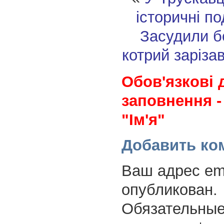
історичні п
Засудили б
котрий заріза
Обов'язкові 
заповнення -
"Ім'я"
Добавить ко
Ваш адрес ema
опубликован.
Обязательные