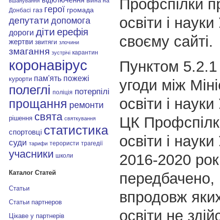
Профспілки пр
війна на
вшанування
герої
газ
громада
Донбасі
освіти і науки
депутати
допомога
діти
ерефія
дороги
своєму сайті.
жертви
звитяги
злочини
змагання
карантин
зустрічі
коронавірус
Пунктом 5.2.1
пам'ять
пожежі
курорти
угоди між Мін
полеглі
потерпілі
поліція
освіти і науки
прощання
ремонти
свята
ЦК Профспілки
рішення
святкування
статистика
спортовці
освіти і науки
суди
терористи
трагедії
тарифи
учасники
2016-2020 рок
школи
Каталог Статей
передбачено, 
Статьи
впродовж яких
Статьи партнеров
освіти не зді
Цікаве у партнерів