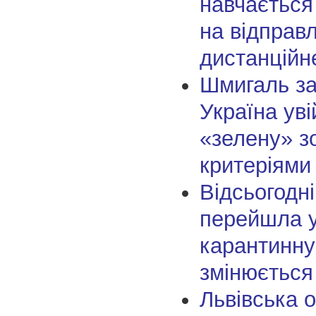
навчається
на відправл
дистанційн
Шмигаль за
Україна ув
«зелену» зо
критеріями
Відсьогодн
перейшла у
карантинну
змінюється
Львівська 