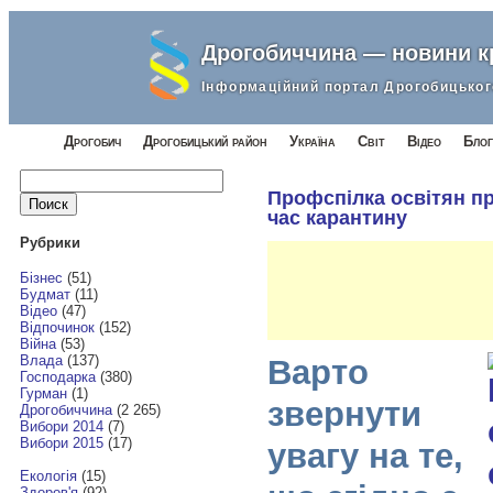
Дрогобиччина — новини 
Інформаційний портал Дрогобицьког
Дрогобич
Дрогобицький район
Україна
Світ
Відео
Блог
Найти:
Профспілка освітян пр
час карантину
Рубрики
Бізнес
(51)
Будмат
(11)
Відео
(47)
Відпочинок
(152)
Війна
(53)
Влада
(137)
Варто
Господарка
(380)
Гурман
(1)
звернути
Дрогобиччина
(2 265)
Вибори 2014
(7)
Вибори 2015
(17)
увагу на те,
Екологія
(15)
Здоров'я
(92)