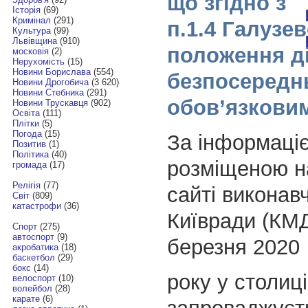
що згідно з
Історія
(69)
Кримінал
(291)
п.1.4 Галузев
Культура
(99)
Львівщина
(910)
положення д
московія
(2)
Нерухомість
(15)
Новини Борислава
(554)
безпосереднь
Новини Дрогобича
(3 620)
Новини Стебника
(291)
обов’язкови
Новини Трускавця
(902)
Освіта
(111)
Плітки
(5)
Погода
(15)
За інформаці
Позитив
(1)
Політика
(40)
розміщеною н
громада
(17)
Релігія
(77)
сайті виконав
Світ
(809)
катастрофи
(36)
Київради (КМД
Спорт
(275)
автоспорт
(9)
березня 2020
акробатика
(18)
баскетбол
(29)
бокс
(14)
року у столиці
велоспорт
(10)
волейбол
(28)
карате
(6)