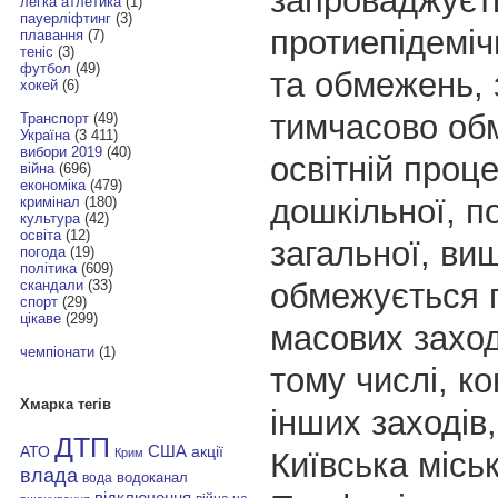
запроваджуєт
легка атлетика
(1)
пауерліфтинг
(3)
протиепідеміч
плавання
(7)
теніс
(3)
футбол
(49)
та обмежень,
хокей
(6)
тимчасово об
Транспорт
(49)
Україна
(3 411)
вибори 2019
(40)
освітній проц
війна
(696)
економіка
(479)
дошкільної, п
кримінал
(180)
культура
(42)
освіта
(12)
загальної, вищ
погода
(19)
політика
(609)
обмежується 
скандали
(33)
спорт
(29)
цікаве
(299)
масових заход
чемпіонати
(1)
тому числі, к
Хмарка тегів
інших заходів
ДТП
АТО
США
акції
Київська міськ
Крим
влада
водоканал
вода
відключення