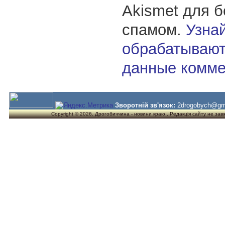
Akismet для 
спамом.
Узнай
обрабатывают
данные комме
Зворотній зв'язок:
2drogobych@gm
Copyright © 2026. Дрогобиччина - новини краю . Редакція сайту не завжд