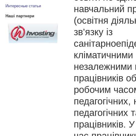
навчальний п
Интересные статьи
Наші партнери
(освітня діяль
зв’язку із
санітарноепід
кліматичними 
незалежними 
працівників о
робочим часо
педагогічних, 
педагогічних 
працівників. 
час працівник