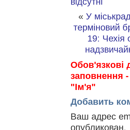
відсутні
«
У міськра
терміновий б
19: Чехія
надзвичай
Обов'язкові 
заповнення -
"Ім'я"
Добавить ко
Ваш адрес ema
опубликован.