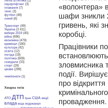
легка атлетика
(1)
пауерліфтинг
(3)
«волонтера» в
плавання
(7)
теніс
(3)
шафи зникли 
футбол
(49)
хокей
(6)
гривень, які 
Транспорт
(49)
Україна
(3 411)
коробці.
вибори 2019
(40)
війна
(696)
економіка
(479)
кримінал
(180)
Працівники пол
культура
(42)
освіта
(12)
встановлюють
погода
(19)
політика
(609)
скандали
(33)
зловмисника 
спорт
(29)
цікаве
(299)
події. Вирішу
чемпіонати
(1)
про відкриття
Хмарка тегів
кримінального
ДТП
АТО
США
акції
Крим
провадження.
влада
водоканал
вода
відключення