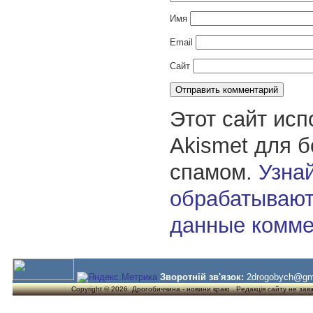
Имя
Email
Сайт
Этот сайт исп
Akismet для 
спамом.
Узнай
обрабатывают
данные комме
Зворотній зв'язок:
2drogobych@gm
Copyright © 2026. Дрогобиччина - новини краю . Редакція сайту не завжд