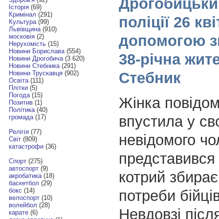
Дрогобицьки
Історія
(69)
Кримінал
(291)
поліції 26 кві
Культура
(99)
Львівщина
(910)
допомогою з
московія
(2)
Нерухомість
(15)
Новини Борислава
(554)
38-річна жит
Новини Дрогобича
(3 620)
Новини Стебника
(291)
Стебник
Новини Трускавця
(902)
Освіта
(111)
Плітки
(5)
Погода
(15)
Жінка повідо
Позитив
(1)
Політика
(40)
впустила у св
громада
(17)
Релігія
(77)
невідомого чо
Світ
(809)
катастрофи
(36)
представився
Спорт
(275)
автоспорт
(9)
котрий збирає
акробатика
(18)
баскетбол
(29)
бокс
(14)
потреби бійці
велоспорт
(10)
волейбол
(28)
Невдовзі після
карате
(6)