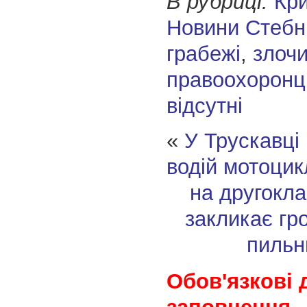
В рубриці:
Кр
Новини Стебн
грабежі
,
злоч
правоохоронц
відсутні
«
У Трускавці
водій мотоцик
на другокл
закликає гр
пильн
Обов'язкові 