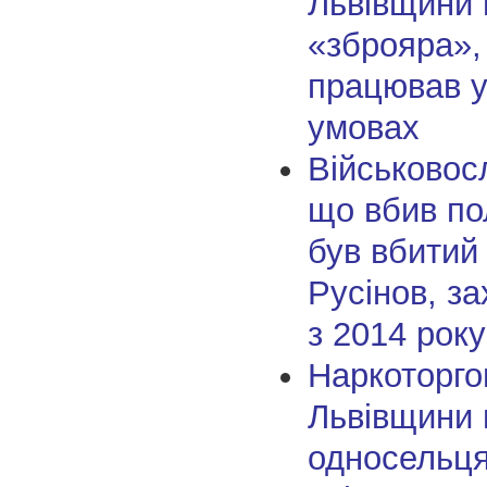
Львівщини 
«зброяра»,
працював у
умовах
Військовос
що вбив по
був вбитий
Русінов, з
з 2014 року
Наркоторго
Львівщини 
односельця