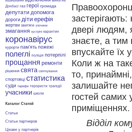
війна на
вшанування
Правоохоронц
герої
газ
громада
Донбасі
депутати
допомога
застерігають:
діти
ерефія
дороги
жертви
звитяги
злочини
двері людям, 
змагання
карантин
зустрічі
коронавірус
знаєте, а тим 
пам'ять
пожежі
курорти
впускайте їх у
полеглі
потерпілі
поліція
Коли ж на так
прощання
ремонти
свята
рішення
то, принаймні,
святкування
статистика
спортовці
залишайте не
суди
терористи
трагедії
тарифи
учасники
школи
гостей самих 
Каталог Статей
приміщеннях.
Статьи
Відділ кому
Статьи партнеров
Цікаве у партнерів