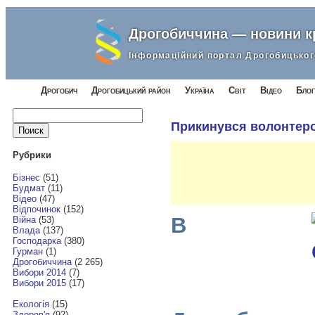
Дрогобиччина — новини 
Інформаційний портал Дрогобицьког
Дрогобич
Дрогобицький район
Україна
Світ
Відео
Блог
Найти:
Прикинувся волонтером
Рубрики
Бізнес
(51)
Будмат
(11)
Відео
(47)
Відпочинок
(152)
В
Війна
(53)
Влада
(137)
Господарка
(380)
Гурман
(1)
Дрогобиччина
(2 265)
Вибори 2014
(7)
Вибори 2015
(17)
Екологія
(15)
Здоров'я
(92)