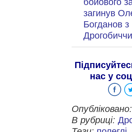
бойового з
загинув Ол
Богданов з
Дрогобичч
Підписуйтес
нас у со
Опубліковано:
В рубриці:
Др
Теги:
полеглі