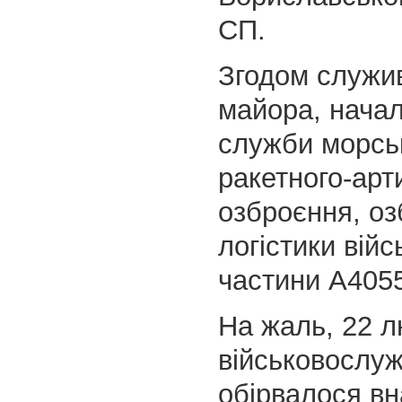
СП.
Згодом служив
майора, нача
служби морсь
ракетного-арт
озброєння, о
логістики війс
частини А4055
На жаль, 22 л
військовослу
обірвалося вн