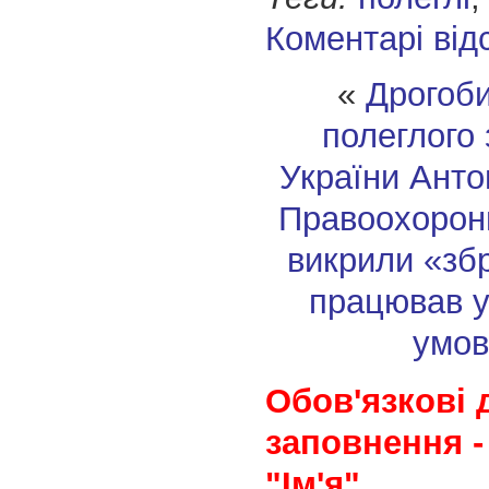
Коментарі від
«
Дрогоби
полеглого
України Ант
Правоохорон
викрили «зб
працював у
умов
Обов'язкові 
заповнення -
"Ім'я"