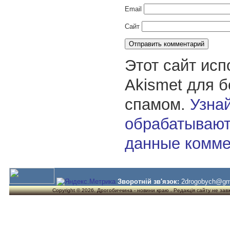
Email
Сайт
Этот сайт исп
Akismet для 
спамом.
Узнай
обрабатывают
данные комме
Зворотній зв'язок:
2drogobych@gm
Copyright © 2026. Дрогобиччина - новини краю . Редакція сайту не завжд