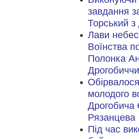
завдання з
Торський з
Лави небес
Воїнства п
Полонка Ан
Дрогобичч
Обірвалося
молодого в
Дрогобича 
Рязанцева
Під час ви