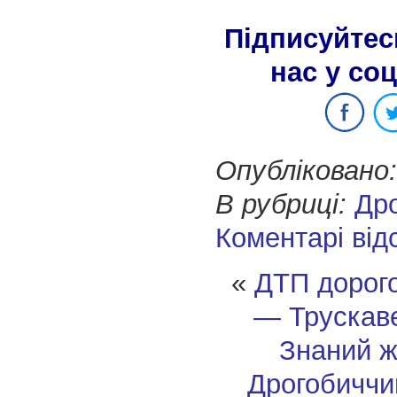
Підписуйтес
нас у со
Опубліковано:
В рубриці:
Др
Коментарі від
«
ДТП дорог
— Трускаве
Знаний ж
Дрогобиччи