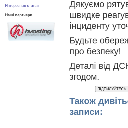
Дякуємо ряту
Интересные статьи
швидке реагув
Наші партнери
інциденту уто
Будьте обереж
про безпеку!
Деталі від ДС
згодом.
ПІДПИСУЙТЕСЬ 
Також дивіть
записи: