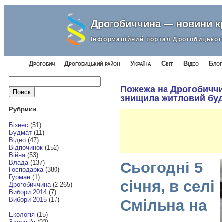
Дрогобиччина — новини 
Інформаційний портал Дрогобицьког
Дрогобич
Дрогобицький район
Україна
Світ
Відео
Блог
Найти:
Пожежа на Дрогобиччин
знищила житловий буд
Рубрики
Бізнес
(51)
Будмат
(11)
Відео
(47)
Відпочинок
(152)
Війна
(53)
Влада
(137)
Сьогодні 5
Господарка
(380)
Гурман
(1)
січня, в селі
Дрогобиччина
(2 265)
Вибори 2014
(7)
Вибори 2015
(17)
Смільна на
Екологія
(15)
Здоров'я
(92)