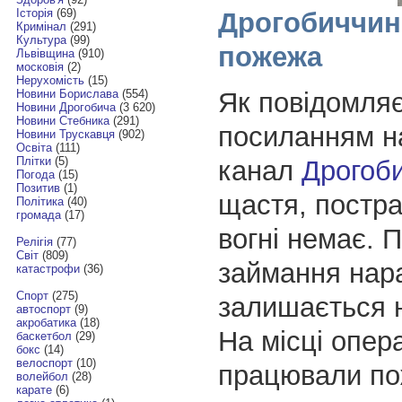
Історія
(69)
Дрогобиччин
Кримінал
(291)
Культура
(99)
пожежа
Львівщина
(910)
московія
(2)
Нерухомість
(15)
Як повідомля
Новини Борислава
(554)
Новини Дрогобича
(3 620)
Новини Стебника
(291)
посиланням н
Новини Трускавця
(902)
Освіта
(111)
Плітки
(5)
канал
Дрогоб
Погода
(15)
Позитив
(1)
щастя, постр
Політика
(40)
громада
(17)
вогні немає. 
Релігія
(77)
Світ
(809)
займання нара
катастрофи
(36)
Спорт
(275)
залишається 
автоспорт
(9)
акробатика
(18)
На місці опер
баскетбол
(29)
бокс
(14)
велоспорт
(10)
працювали по
волейбол
(28)
карате
(6)