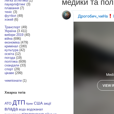
медики та полі
легка атлетика
(1)
пауерліфтинг
(3)
плавання
(7)
теніс
(3)
футбол
(49)
хокей
(6)
Транспорт
(49)
Україна
(3 411)
вибори 2019
(40)
війна
(696)
економіка
(479)
кримінал
(180)
культура
(42)
освіта
(12)
погода
(19)
політика
(609)
скандали
(33)
спорт
(29)
цікаве
(299)
чемпіонати
(1)
Хмарка тегів
ДТП
АТО
США
акції
Крим
влада
водоканал
вода
відключення