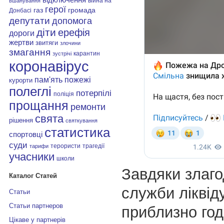
війна на
вшанування
герої
газ
громада
Донбасі
депутати
допомога
діти
ерефія
дороги
жертви
звитяги
злочини
змагання
карантин
зустрічі
коронавірус
пам'ять
пожежі
курорти
полеглі
потерпілі
поліція
прощання
ремонти
свята
рішення
святкування
статистика
спортовці
суди
терористи
трагедії
тарифи
учасники
школи
Завдяки злаго
Каталог Статей
служби ліквід
Статьи
Статьи партнеров
приблизно год
Цікаве у партнерів