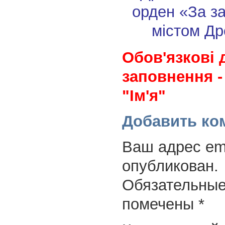
орден «За з
містом Др
Обов'язкові 
заповнення -
"Ім'я"
Добавить ко
Ваш адрес ema
опубликован.
Обязательные
помечены
*