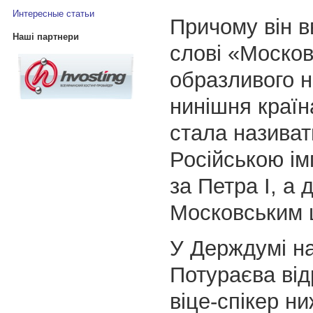
Интересные статьи
Причому він в
Наші партнери
слові «Москов
образливого н
нинішня країн
стала називат
Російською ім
за Петра І, а 
Московським 
У Держдумі н
Потураєва від
віце-спікер н