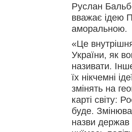
Руслан Бальбе
вважає ідею 
аморальною.
«Це внутрішн
України, як в
називати. Інш
їх нікчемні іде
змінять на гео
карті світу: Ро
буде. Змінюва
назви держав 