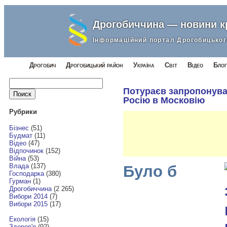
Дрогобиччина — новини 
Інформаційний портал Дрогобицьког
Дрогобич
Дрогобицький район
Україна
Світ
Відео
Блог
Найти:
Потураєв запропонув
Росію в Московію
Рубрики
Бізнес
(51)
Будмат
(11)
Відео
(47)
Відпочинок
(152)
Війна
(53)
Влада
(137)
Було б
Господарка
(380)
Гурман
(1)
Дрогобиччина
(2 265)
Вибори 2014
(7)
Вибори 2015
(17)
Екологія
(15)
Здоров'я
(92)