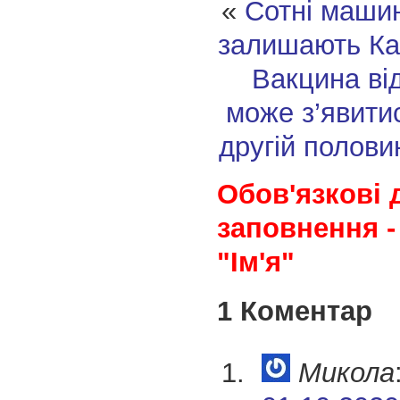
«
Сотні машин
залишають Ка
Вакцина ві
може з’явитис
другій полови
Обов'язкові 
заповнення -
"Ім'я"
1 Коментар
Микола