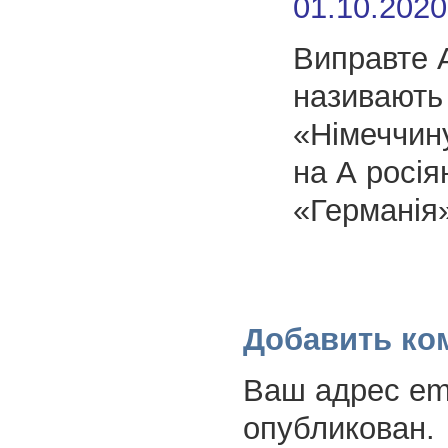
01.10.2020
Виправте 
називають
«Німеччин
на А росія
«Германія
Добавить ко
Ваш адрес ema
опубликован.