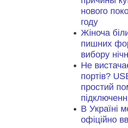
причины к
нового пок
году
Жіноча біл
пишних фор
вибору ніч
Не вистача
портів? US
простий по
підключенн
В Україні 
офіційно в