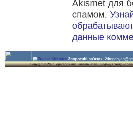
Akismet для 
спамом.
Узнай
обрабатывают
данные комме
Зворотній зв'язок:
2drogobych@gm
Copyright © 2026. Дрогобиччина - новини краю . Редакція сайту не завжд