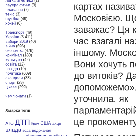
легка атлетика
(1)
картах назива
пауерліфтинг
(3)
плавання
(7)
теніс
(3)
Московією. Щ
футбол
(49)
хокей
(6)
заважає? Ця к
Транспорт
(49)
Україна
(3 411)
час взагалі н
вибори 2019
(40)
війна
(696)
іншому. Москов
економіка
(479)
кримінал
(180)
культура
(42)
Вони хочуть 
освіта
(12)
погода
(19)
до витоків? Д
політика
(609)
скандали
(33)
спорт
(29)
допоможемо».
цікаве
(299)
уточнила, як
чемпіонати
(1)
парламентарі
Хмарка тегів
це прокоменту
ДТП
АТО
США
акції
Крим
влада
водоканал
вода
відключення