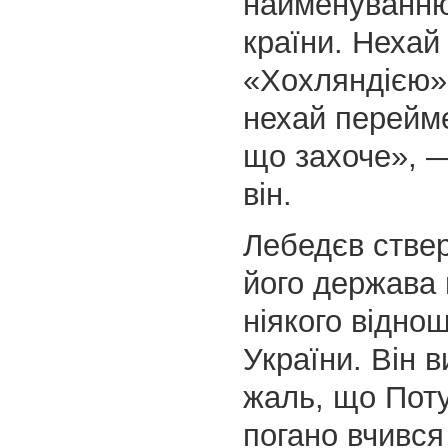
найменуванню
країни. Нехай
«Хохляндією» 
нехай перейм
що захоче», 
він.
Лебедєв стве
його держава 
ніякого відно
України. Він 
жаль, що Поту
погано вчився