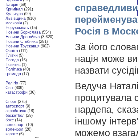
Історія
(69)
справедлив
Кримінал
(291)
Культура
(99)
перейменува
Львівщина
(910)
московія
(2)
Нерухомість
(15)
Росія в Моск
Новини Борислава
(554)
Новини Дрогобича
(3 620)
Новини Стебника
(291)
За його слова
Новини Трускавця
(902)
Освіта
(111)
Плітки
(5)
нація може ви
Погода
(15)
Позитив
(1)
назвати сусіді
Політика
(40)
громада
(17)
Ведуча Натал
Релігія
(77)
Світ
(809)
катастрофи
(36)
процитувала 
Спорт
(275)
автоспорт
(9)
нардепа, сказ
акробатика
(18)
баскетбол
(29)
іншому інтерв
бокс
(14)
велоспорт
(10)
волейбол
(28)
можемо взагал
карате
(6)