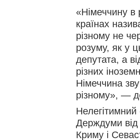
«Німеччину в 
країнах назив
різному не че
розуму, як у ц
депутата, а ві
різних інозем
Німеччина зву
різному», — д
Нелегітимний
Держдуми від
Криму і Сева