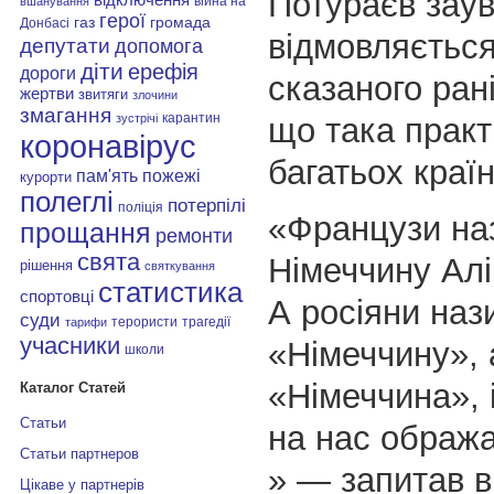
Потураєв зау
війна на
вшанування
герої
газ
громада
Донбасі
відмовляється
депутати
допомога
діти
ерефія
дороги
сказаного ран
жертви
звитяги
злочини
змагання
карантин
що така практ
зустрічі
коронавірус
багатьох країн
пам'ять
пожежі
курорти
полеглі
потерпілі
поліція
«Французи на
прощання
ремонти
свята
Німеччину Алі
рішення
святкування
статистика
спортовці
А росіяни наз
суди
терористи
трагедії
тарифи
учасники
«Німеччину», 
школи
«Німеччина», 
Каталог Статей
Статьи
на нас ображ
Статьи партнеров
» — запитав в
Цікаве у партнерів