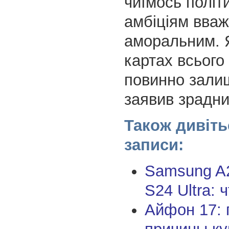
чиїмось політ
амбіціям вва
аморальним. Я
картах всього с
повинно зали
заявив зрадни
Також дивіть
записи:
Samsung A
S24 Ultra: 
Айфон 17: 