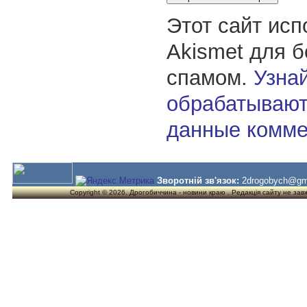
Этот сайт исп
Akismet для 
спамом.
Узнай
обрабатывают
данные комме
Зворотній зв'язок:
2drogobych@gm
Copyright © 2026. Дрогобиччина - новини краю . Редакція сайту не завжд