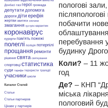
війна на
вшанування
пологові зали,
герої
газ
громада
Донбасі
депутати
допомога
післяпологові
діти
ерефія
дороги
жертви
звитяги
побачити нов
злочини
змагання
карантин
зустрічі
коронавірус
облаштування
пам'ять
пожежі
курорти
перебування 
полеглі
потерпілі
поліція
будинку Дрого
прощання
ремонти
свята
рішення
святкування
Коли?
– 11 жо
статистика
спортовці
суди
год
терористи
трагедії
тарифи
учасники
школи
Де?
– КНП “Д
Каталог Статей
міська лікарн
Статьи
Статьи партнеров
пологовий бу
Цікаве у партнерів