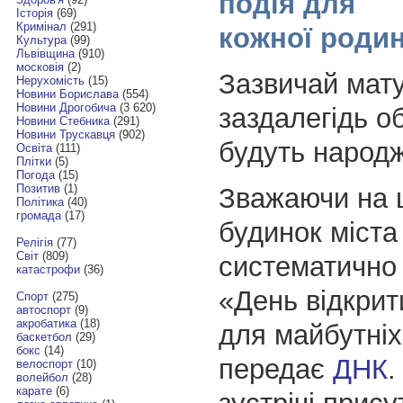
подія для
Історія
(69)
Кримінал
(291)
кожної роди
Культура
(99)
Львівщина
(910)
московія
(2)
Зазвичай мату
Нерухомість
(15)
Новини Борислава
(554)
Новини Дрогобича
(3 620)
заздалегідь о
Новини Стебника
(291)
Новини Трускавця
(902)
будуть народж
Освіта
(111)
Плітки
(5)
Погода
(15)
Позитив
(1)
Зважаючи на 
Політика
(40)
громада
(17)
будинок міста
Релігія
(77)
Світ
(809)
систематично 
катастрофи
(36)
«День відкрит
Спорт
(275)
автоспорт
(9)
акробатика
(18)
для майбутніх
баскетбол
(29)
бокс
(14)
передає
ДНК
.
велоспорт
(10)
волейбол
(28)
карате
(6)