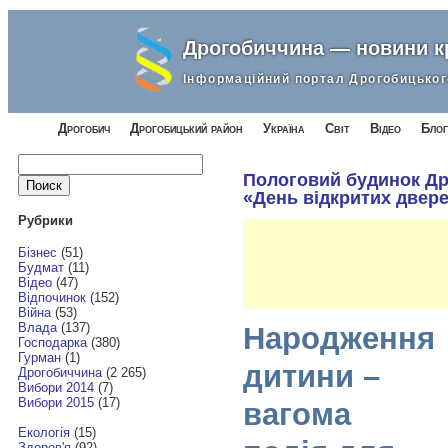
Дрогобиччина — новини 
Інформаційний портал Дрогобицьког
Дрогобич
Дрогобицький район
Україна
Світ
Відео
Блог
Найти:
Пологовий будинок Др
«День відкритих двер
Рубрики
Бізнес
(51)
Будмат
(11)
Відео
(47)
Відпочинок
(152)
Війна
(53)
Влада
(137)
Народження
Господарка
(380)
Гурман
(1)
дитини –
Дрогобиччина
(2 265)
Вибори 2014
(7)
Вибори 2015
(17)
вагома
Екологія
(15)
Здоров'я
(92)