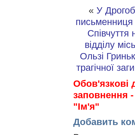
«
У Дрогоб
письменниця 
Співчуття 
відділу міс
Ользі Гриньк
трагічної заг
Обов'язкові 
заповнення -
"Ім'я"
Добавить ко