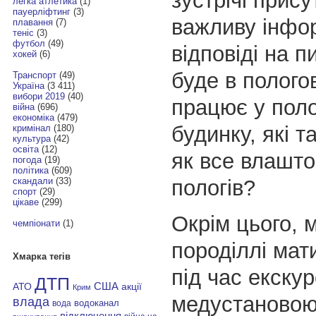
зустрічі прис
легка атлетика
(1)
пауерліфтинг
(3)
важливу інфо
плавання
(7)
теніс
(3)
футбол
(49)
відповіді на 
хокей
(6)
буде в пологов
Транспорт
(49)
Україна
(3 411)
вибори 2019
(40)
працює у пол
війна
(696)
економіка
(479)
будинку, які т
кримінал
(180)
культура
(42)
освіта
(12)
як все влашто
погода
(19)
політика
(609)
пологів?
скандали
(33)
спорт
(29)
цікаве
(299)
Окрім цього, 
чемпіонати
(1)
породіллі мат
Хмарка тегів
під час екскур
ДТП
АТО
США
акції
Крим
медустановою 
влада
водоканал
вода
відключення