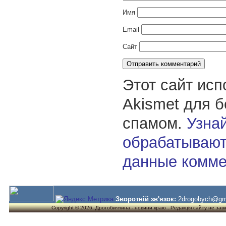
Имя
Email
Сайт
Этот сайт исп
Akismet для 
спамом.
Узнай
обрабатывают
данные комме
Зворотній зв'язок:
2drogobych@gm
Copyright © 2026. Дрогобиччина - новини краю . Редакція сайту не завжд