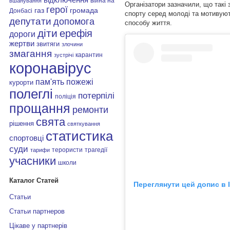
війна на
вшанування
Організатори зазначили, що такі
герої
газ
громада
Донбасі
спорту серед молоді та мотивуют
депутати
допомога
способу життя.
діти
ерефія
дороги
жертви
звитяги
злочини
змагання
карантин
зустрічі
коронавірус
пам'ять
пожежі
курорти
полеглі
потерпілі
поліція
прощання
ремонти
свята
рішення
святкування
статистика
спортовці
суди
терористи
трагедії
тарифи
учасники
школи
Каталог Статей
Переглянути цей допис в 
Статьи
Статьи партнеров
Цікаве у партнерів