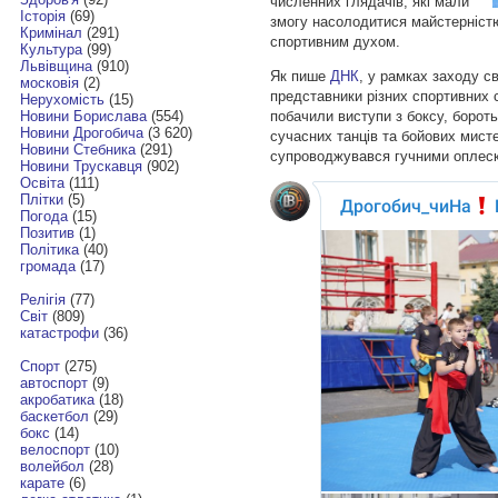
численних глядачів, які мали
Історія
(69)
змогу насолодитися майстерніст
Кримінал
(291)
спортивним духом.
Культура
(99)
Львівщина
(910)
Як пише
ДНК
, у рамках заходу с
московія
(2)
представники різних спортивних с
Нерухомість
(15)
побачили виступи з боксу, бороть
Новини Борислава
(554)
Новини Дрогобича
(3 620)
сучасних танців та бойових мист
Новини Стебника
(291)
супроводжувався гучними оплеск
Новини Трускавця
(902)
Освіта
(111)
Плітки
(5)
Погода
(15)
Позитив
(1)
Політика
(40)
громада
(17)
Релігія
(77)
Світ
(809)
катастрофи
(36)
Спорт
(275)
автоспорт
(9)
акробатика
(18)
баскетбол
(29)
бокс
(14)
велоспорт
(10)
волейбол
(28)
карате
(6)