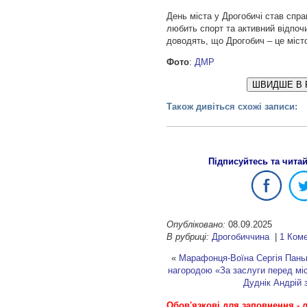
День міста у Дрогобичі став спра
любить спорт та активний відпочи
доводять, що Дрогобич – це міст
Фото
:
ДМР
ШВИДШЕ В 
Також дивіться схожі записи:
Підписуйтесь та чита
Опубліковано:
08.09.2025
В рубриці:
Дрогобиччина
|
1 Ком
«
Марафонця-Воїна Сергія Пань
нагородою «За заслуги перед мі
Дуднік Андрій 
Обов'язкові для заповнення - л