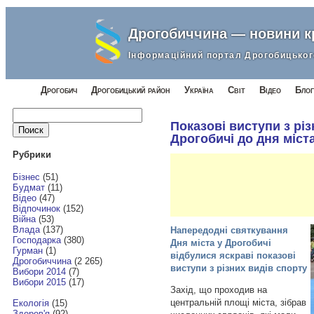
Дрогобиччина — новини 
Інформаційний портал Дрогобицьког
Дрогобич
Дрогобицький район
Україна
Світ
Відео
Блог
Найти:
Показові виступи з різ
Дрогобичі до дня міст
Рубрики
Бізнес
(51)
Будмат
(11)
Відео
(47)
Відпочинок
(152)
Війна
(53)
Влада
(137)
Напередодні святкування
Господарка
(380)
Дня міста у Дрогобичі
Гурман
(1)
відбулися яскраві показові
Дрогобиччина
(2 265)
виступи з різних видів спорту
Вибори 2014
(7)
Вибори 2015
(17)
Захід, що проходив на
центральній площі міста, зібрав
Екологія
(15)
Здоров'я
(92)