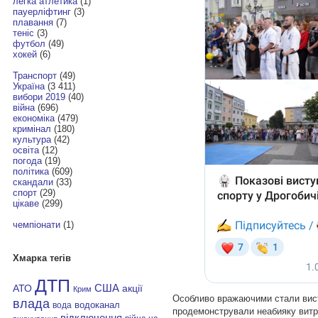
легка атлетика
(1)
пауерліфтинг
(3)
плавання
(7)
теніс
(3)
футбол
(49)
хокей
(6)
Транспорт
(49)
Україна
(3 411)
вибори 2019
(40)
війна
(696)
економіка
(479)
кримінал
(180)
культура
(42)
освіта
(12)
погода
(19)
політика
(609)
скандали
(33)
спорт
(29)
цікаве
(299)
чемпіонати
(1)
Хмарка тегів
ДТП
АТО
США
акції
Крим
Особливо вражаючими стали вист
влада
водоканал
вода
продемонстрували неабияку витри
відключення