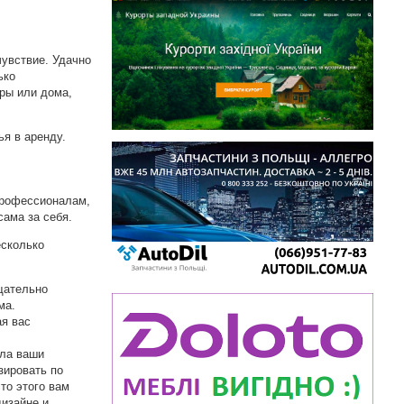
чувствие. Удачно
ько
иры или дома,
я в аренду.
профессионалам,
сама за себя.
есколько
щательно
ма.
ая вас
ала ваши
зировать по
то этого вам
изайне и