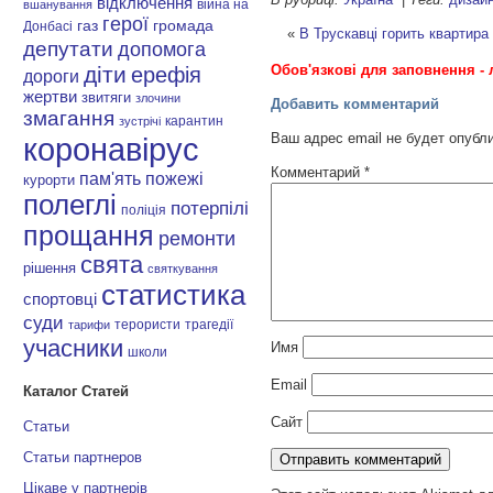
відключення
війна на
вшанування
герої
газ
громада
Донбасі
«
В Трускавці горить квартира 
депутати
допомога
Обов'язкові для заповнення - 
діти
ерефія
дороги
жертви
звитяги
злочини
Добавить комментарий
змагання
карантин
зустрічі
Ваш адрес email не будет опубл
коронавірус
Комментарий
*
пам'ять
пожежі
курорти
полеглі
потерпілі
поліція
прощання
ремонти
свята
рішення
святкування
статистика
спортовці
суди
терористи
трагедії
тарифи
учасники
Имя
школи
Email
Каталог Статей
Сайт
Статьи
Статьи партнеров
Цікаве у партнерів