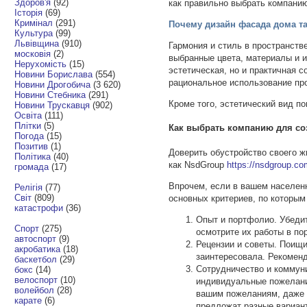
Здоров'я
(92)
как правильно выбрать компани
Історія
(69)
Кримінал
(291)
Почему дизайн фасада дома т
Культура
(99)
Львівщина
(910)
Гармония и стиль в пространств
московія
(2)
выбранные цвета, материалы и и
Нерухомість
(15)
эстетическая, но и практичная 
Новини Борислава
(554)
рациональное использование пр
Новини Дрогобича
(3 620)
Новини Стебника
(291)
Кроме того, эстетический вид 
Новини Трускавця
(902)
Освіта
(111)
Плітки
(5)
Как выбрать компанию для со
Погода
(15)
Позитив
(1)
Доверить обустройство своего ж
Політика
(40)
как NsdGroup
https://nsdgroup.co
громада
(17)
Впрочем, если в вашем населенн
Релігія
(77)
Світ
(809)
основных критериев, по которым
катастрофи
(36)
Опыт и портфолио. Убедит
Спорт
(275)
осмотрите их работы в по
автоспорт
(9)
Рецензии и советы. Поищи
акробатика
(18)
заинтересовала. Рекоменд
баскетбол
(29)
Сотрудничество и коммуни
бокс
(14)
велоспорт
(10)
индивидуальные пожелания
волейбол
(28)
вашим пожеланиям, даже 
карате
(6)
предложат разные вариан