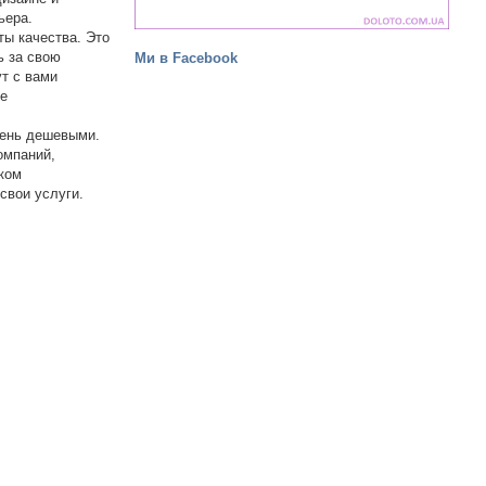
ьера.
ты качества. Это
ь за свою
Ми в Facebook
ут с вами
ее
чень дешевыми.
омпаний,
оком
свои услуги.