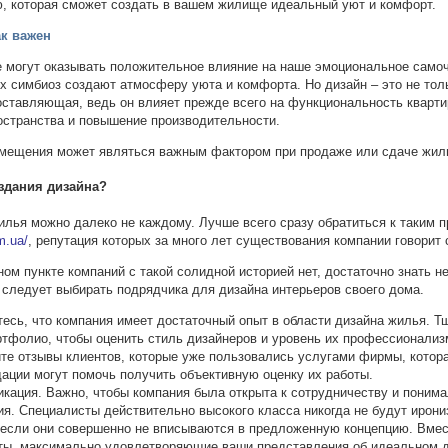
ю, которая сможет создать в вашем жилище идеальный уют и комфорт.
ак важен
е могут оказывать положительное влияние на наше эмоциональное само
х симбиоз создают атмосферу уюта и комфорта. Но дизайн – это не тол
составляющая, ведь он влияет прежде всего на функциональность кварт
остранства и повышение производительности.
помещения может являться важным фактором при продаже или сдаче жиль
здания дизайна?
илья можно далеко не каждому. Лучше всего сразу обратиться к таким 
m.ua/
, репутация которых за много лет существования компании говорит 
ом пункте компаний с такой солидной историей нет, достаточно знать н
 следует выбирать подрядчика для дизайна интерьеров своего дома.
есь, что компания имеет достаточный опыт в области дизайна жилья. Т
ртфолио, чтобы оценить стиль дизайнеров и уровень их профессионализ
те отзывы клиентов, которые уже пользовались услугами фирмы, котор
ации могут помочь получить объективную оценку их работы.
кация. Важно, чтобы компания была открыта к сотрудничеству и поним
. Специалисты действительно высокого класса никогда не будут ирони
если они совершенно не вписываются в предложенную концепцию. Вмес
ты, максимально удовлетворяющие ваши представления об идеальном д