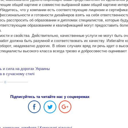
ующие общей картине и совместно выбранной вами общей картине интер
Убедитесь, что у компании есть соответствующие лицензии и сертифика
фессиональности и готовности дизайнеров взять на себя ответственност
тесь расспросить об образовании и дипломах специалистов, которые буд
оответствующим образованием и квалификацией могут предоставить бол
.
ости и свойства. Действительно, качественные услуги не могут быть о
работ должна быть разумной и соответствовать их качеству. Избегайте к
борот, неадекватно дорогих. В обоих случаях вряд ли речь идет о выс
пециалисты высокого класса всегда трезво и добросовестно оценивают 
 и сила на дорогах Украины
а в сучасному стилі
Підписуйтесь та читайте нас у соцмережах
н
,
компании
,
комфорт
|
Коментарі відсутні