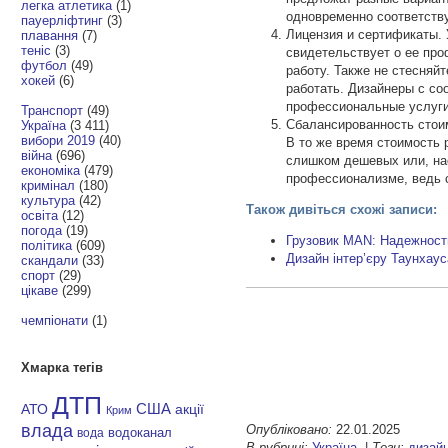
легка атлетика
(1)
одновременно соответств
пауерліфтинг
(3)
Лицензия и сертификаты. 
плавання
(7)
теніс
(3)
свидетельствует о ее про
футбол
(49)
работу. Также не стесняй
хокей
(6)
работать. Дизайнеры с с
профессиональные услуги
Транспорт
(49)
Сбалансированность стоим
Україна
(3 411)
вибори 2019
(40)
В то же время стоимость 
війна
(696)
слишком дешевых или, нао
економіка
(479)
профессионализме, ведь с
кримінал
(180)
культура
(42)
Також дивіться схожі записи:
освіта
(12)
погода
(19)
Грузовик MAN: Надежность
політика
(609)
Дизайн інтер’єру Таунхаус
скандали
(33)
спорт
(29)
цікаве
(299)
чемпіонати
(1)
Хмарка тегів
ДТП
АТО
США
акції
Крим
влада
Опубліковано:
22.01.2025
водоканал
вода
В рубриці:
Україна
|
Теги:
дизай