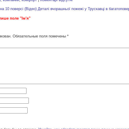
на 10 поверсі (Відео)
Деталі вчорашньої пожежі у Трускавці в багатоповер
лише поле "Ім'я"
икован.
Обязательные поля помечены
*