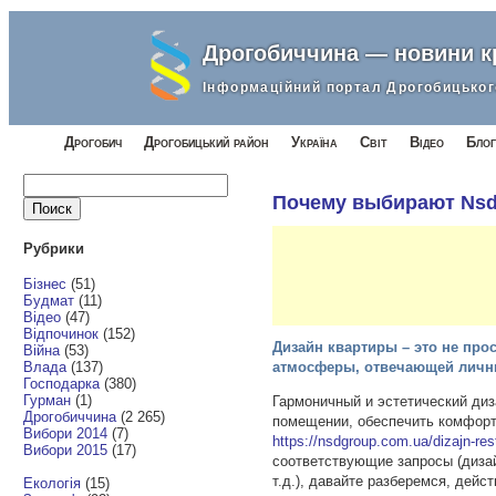
Дрогобиччина — новини 
Інформаційний портал Дрогобицьког
Дрогобич
Дрогобицький район
Україна
Світ
Відео
Блог
Найти:
Почему выбирают Nsd
Рубрики
Бізнес
(51)
Будмат
(11)
Відео
(47)
Відпочинок
(152)
Дизайн квартиры – это не прос
Війна
(53)
Влада
(137)
атмосферы, отвечающей личн
Господарка
(380)
Гурман
(1)
Гармоничный и эстетический ди
Дрогобиччина
(2 265)
помещении,
обеспечить комфорт
Вибори 2014
(7)
https://nsdgroup.com.ua/dizajn-res
Вибори 2015
(17)
соответствующие запросы (дизай
т.д.), давайте разберемся, дейс
Екологія
(15)