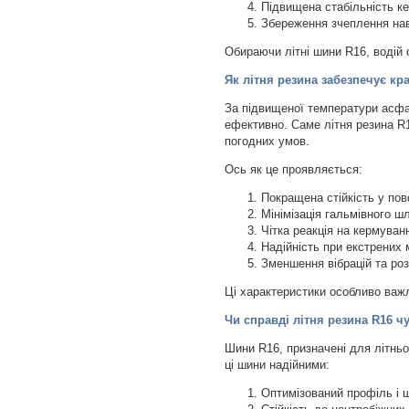
Підвищена стабільність к
Збереження зчеплення наві
Обираючи літні шини R16, водій 
Як літня резина забезпечує кр
За підвищеної температури асфа
ефективно. Саме літня резина R1
погодних умов.
Ось як це проявляється:
Покращена стійкість у пов
Мінімізація гальмівного ш
Чітка реакція на кермуван
Надійність при екстрених 
Зменшення вібрацій та ро
Ці характеристики особливо важли
Чи справді літня резина R16 ч
Шини R16, призначені для літньо
ці шини надійними:
Оптимізований профіль і щ