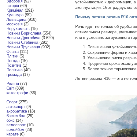
Здоров'я
(92)
устойчивостью к деформации, а
Історія
(69)
эксплуатации. Этот радиус кол
Кримінал
(291)
Культура
(99)
Почему летняя резина R16 оп
Львівщина
(910)
московія
(2)
Речь идет не только об удобств
Нерухомість
(15)
оптимальном размере, учитывае
Новини Борислава
(554)
или в условиях загруженного го
Новини Дрогобича
(3 620)
Новини Стебника
(291)
Новини Трускавця
(902)
Повышенная устойчивость 
Освіта
(111)
Сохранение формы и хара
Плітки
(5)
Уменьшение риска разрыва
Погода
(15)
Продление срока эксплуа
Позитив
(1)
Более точное торможение
Політика
(40)
громада
(17)
Летняя резина R16 — это не тол
Релігія
(77)
Світ
(809)
катастрофи
(36)
Спорт
(275)
автоспорт
(9)
акробатика
(18)
баскетбол
(29)
бокс
(14)
велоспорт
(10)
волейбол
(28)
карате
(6)