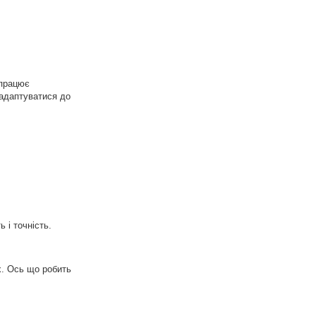
 працює
 адаптуватися до
 і точність.
х. Ось що робить