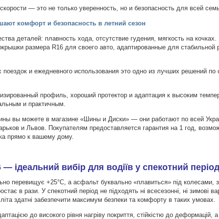
скорости — это не только уверенность, но и безопасность для всей сем
ают комфорт и безопасность в летний сезон
тва деталей: плавность хода, отсутствие гудения, мягкость на кочках.
окрышки размера R16 для своего авто, адаптированные для стабильной 
х поездок и ежедневного использования это одно из лучших решений по
изированный профиль, хороший протектор и адаптация к высоким темпе
альным и практичным.
ины вы можете в магазине «Шины и Диски» — они работают по всей Укр
Харьков и Львов. Покупателям предоставляется гарантия на 1 год, возмо
вка прямо к вашему дому.
 — ідеальний вибір для водіїв у спекотний періо
льно перевищує +25°C, а асфальт буквально «плавиться» під колесами, 
стає в рази. У спекотний період не підходять ні всесезонні, ні зимові в
 літа здатні забезпечити максимум безпеки та комфорту в таких умовах.
аптацією до високого рівня нагріву покриття, стійкістю до деформацій, а