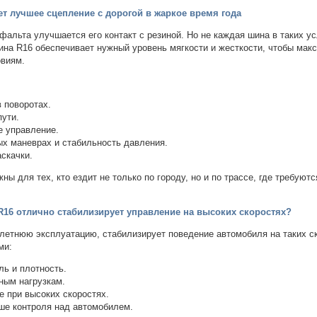
ет лучшее сцепление с дорогой в жаркое время года
альта улучшается его контакт с резиной. Но не каждая шина в таких у
ина R16 обеспечивает нужный уровень мягкости и жесткости, чтобы мак
овиям.
 поворотах.
пути.
е управление.
ых маневрах и стабильность давления.
скачки.
ны для тех, кто ездит не только по городу, но и по трассе, где требуютс
 R16 отлично стабилизирует управление на высоких скоростях?
летнюю эксплуатацию, стабилизирует поведение автомобиля на таких ск
ми:
ь и плотность.
ным нагрузкам.
 при высоких скоростях.
е контроля над автомобилем.