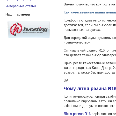
Важно помнить, что контроль на 
Интересные статьи
Как качественные шины повыш
Наші партнери
Комфорт складывается из множес
достигается, если вы выбрали п
повышенных нагрузках.
Для городской езды, длительны
«цена–качество».
Оптимальный радиус R16, оптим
это делает такой выбор универс
Приобрести качественные автош
такие города, как Киев, Днепр, 
возврат, а также быстрая доста
UA
Чому літня резина R16
Коли температура повітря стабі
правильно підібраних автошин зро
якісні шини для умов спекотного
Літня резина R16
вирізняється ад