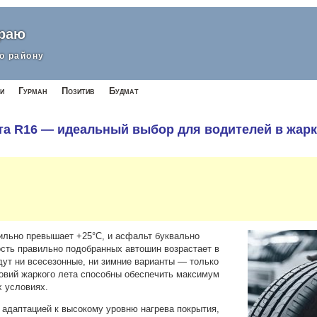
краю
о району
и
Гурман
Позитив
Будмат
та R16 — идеальный выбор для водителей в жар
ильно превышает +25°C, и асфальт буквально
ость правильно подобранных автошин возрастает в
дут ни всесезонные, ни зимние варианты — только
овий жаркого лета способны обеспечить максимум
х условиях.
 адаптацией к высокому уровню нагрева покрытия,