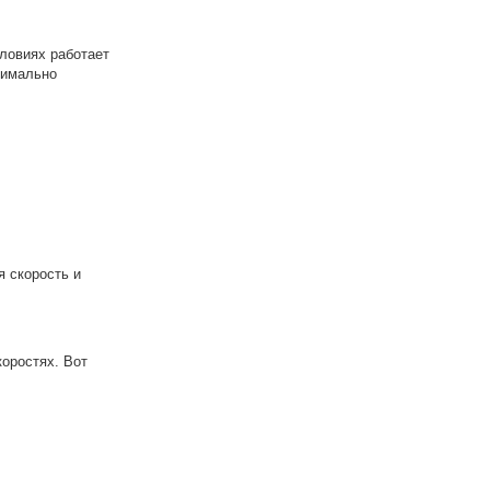
словиях работает
симально
я скорость и
оростях. Вот