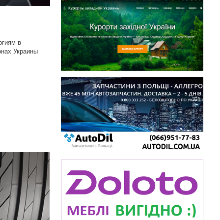
огиям в
онах Украины