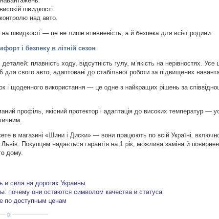
 навантажень.
 високій швидкості.
контролю над авто.
на швидкості — це не лише впевненість, а й безпека для всієї родини.
форт і безпеку в літній сезон
еталей: плавність ходу, відсутність гулу, м’якість на нерівностях. Усе 
 для свого авто, адаптовані до стабільної роботи за підвищених навант
док і щоденного використання — це одне з найкращих рішень за співвідн
аний профіль, якісний протектор і адаптація до високих температур — у
ктичним.
ете в магазині «Шини і Диски» — вони працюють по всій Україні, включн
 і Львів. Покупцям надається гарантія на 1 рік, можлива заміна й поверне
го дому.
 и сила на дорогах Украины
ы: почему они остаются символом качества и статуса
не по доступным ценам