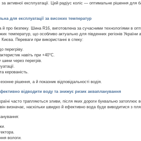
 за активної експлуатації. Цей радіус коліс — оптимальне рішення для 
ьна для експлуатації за високих температур
 а й про безпеку. Шина R16, виготовлена за сучасними технологіями в о
оких температур, що особливо актуально для південних регіонів України 
 Києва. Переваги при використанні в спеку:
до перегріву.
ктеристик навіть при +40°C.
 шини через перегрів.
уатації.
та керованість.
езонне рішення, а й показник відповідальності водія.
ефективно відводити воду та знижує ризик аквапланування
Україні часто трапляються зливи, після яких дороги буквально затоплює в
він визначає, наскільки швидко й ефективно вода буде виводитися з пля
ланування:
ки.
ектора.
ння вологи.