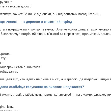
ерування.
ть на мокрій дорозі.
отримує захист не лише від спеки, а й від раптових погодних змін.
аще зчеплення з дорогою в спекотний період
льту покращується контакт з гумою. Але не кожна шина в таких умовах
6 забезпечує потрібний рівень м’якості та жорсткості, щоб максимально
оротах.
ляху.
ня.
маневрах і стабільний тиск.
згойдування.
ві для тих, хто їздить не лише в місті, а й трасою, де потрібна швидкість
удово стабілізує керування на високих швидкостях?
ї експлуатації, стабілізують поведінку автомобіля на високих швидкостя
ільність.