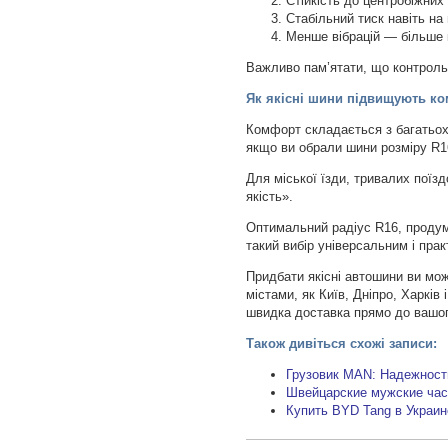
Стійкість до центробіжних
Стабільний тиск навіть на
Менше вібрацій — більше 
Важливо пам’ятати, що контроль 
Як якісні шини підвищують ком
Комфорт складається з багатьох д
якщо ви обрали шини розміру R16
Для міської їзди, тривалих поїз
якість».
Оптимальний радіус R16, продум
такий вибір універсальним і пра
Придбати якісні автошини ви мож
містами, як Київ, Дніпро, Харків
швидка доставка прямо до вашо
Також дивіться схожі записи:
Грузовик MAN: Надежность
Швейцарские мужские час
Купить BYD Tang в Украи