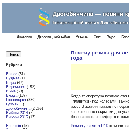
Дрогобиччина — новини 
Інформаційний портал Дрогобицьког
Дрогобич
Дрогобицький район
Україна
Світ
Відео
Блог
Найти:
Почему резина для ле
года
Рубрики
Бізнес
(51)
Будмат
(11)
Відео
(47)
Відпочинок
(152)
Війна
(53)
Влада
(137)
Когда температура воздуха стаб
Господарка
(380)
«плавится» под колесами, важн
Гурман
(1)
разы. В жаркий период не подой
Дрогобиччина
(2 265)
качественные покрышки для усл
Вибори 2014
(7)
безопасности и комфорта в таки
Вибори 2015
(17)
Екологія
(15)
Резина для лета R16
отличается