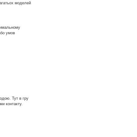
багатьох моделей
птимальному
або умов
одою. Тут в гру
ми контакту.