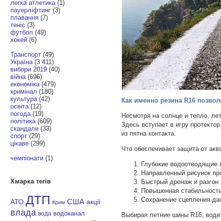
легка атлетика
(1)
пауерліфтинг
(3)
плавання
(7)
теніс
(3)
футбол
(49)
хокей
(6)
Транспорт
(49)
Україна
(3 411)
вибори 2019
(40)
війна
(696)
економіка
(479)
кримінал
(180)
культура
(42)
Как именно резина R16 позво
освіта
(12)
погода
(19)
Несмотря на солнце и тепло, ле
політика
(609)
Здесь вступает в игру протекто
скандали
(33)
из пятна контакта.
спорт
(29)
цікаве
(299)
Что обеспечивает защита от акв
чемпіонати
(1)
Глубокие водоотводящие 
Направленный рисунок пр
Хмарка тегів
Быстрый дренаж и разгон 
Повышенная стабильность
ДТП
Сохранение сцепления даж
АТО
США
акції
Крим
влада
водоканал
вода
Выбирая летние шины R16, водит