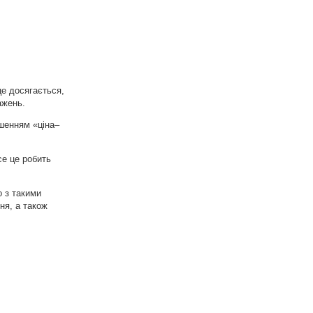
це досягається,
ажень.
ошенням «ціна–
се це робить
о з такими
ння, а також