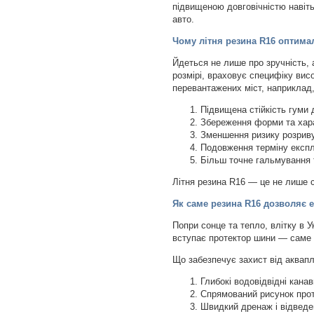
підвищеною довговічністю навіть
авто.
Чому літня резина R16 оптимал
Йдеться не лише про зручність,
розмірі, враховує специфіку вис
перевантажених міст, наприклад,
Підвищена стійкість гуми 
Збереження форми та хара
Зменшення ризику розриву
Подовження терміну експл
Більш точне гальмування 
Літня резина R16 — це не лише с
Як саме резина R16 дозволяє 
Попри сонце та тепло, влітку в 
вступає протектор шини — саме 
Що забезпечує захист від аквап
Глибокі водовідвідні канав
Спрямований рисунок прот
Швидкий дренаж і відведе