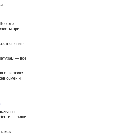
ьи.
 Все это
работы при
 соотношению
ратурам — все
аине, включая
жен обмен и
д
значення
аріанти — лише
 також