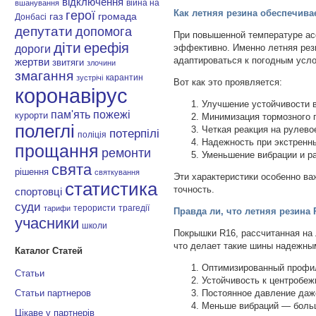
відключення
війна на
вшанування
Как летняя резина обеспечива
герої
газ
громада
Донбасі
депутати
допомога
При повышенной температуре асф
діти
ерефія
эффективно. Именно летняя рез
дороги
адаптироваться к погодным усл
жертви
звитяги
злочини
змагання
карантин
зустрічі
Вот как это проявляется:
коронавірус
Улучшение устойчивости в
пам'ять
пожежі
курорти
Минимизация тормозного 
полеглі
Четкая реакция на рулево
потерпілі
поліція
Надежность при экстренн
прощання
ремонти
Уменьшение вибрации и ра
свята
рішення
святкування
Эти характеристики особенно важ
статистика
точность.
спортовці
суди
терористи
трагедії
тарифи
Правда ли, что летняя резина
учасники
школи
Покрышки R16, рассчитанная на 
что делает такие шины надежны
Каталог Статей
Оптимизированный профил
Статьи
Устойчивость к центробеж
Статьи партнеров
Постоянное давление даже
Меньше вибраций — больш
Цікаве у партнерів