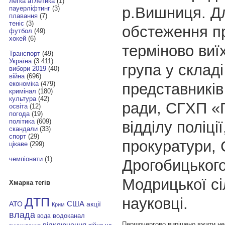
легка атлетика
(1)
р.Вишниця. Д
пауерліфтинг
(3)
плавання
(7)
теніс
(3)
обстеження п
футбол
(49)
хокей
(6)
терміново виї
Транспорт
(49)
Україна
(3 411)
група у складі
вибори 2019
(40)
війна
(696)
економіка
(479)
представників
кримінал
(180)
культура
(42)
ради, СГХП «
освіта
(12)
погода
(19)
політика
(609)
відділу поліції
скандали
(33)
спорт
(29)
прокуратури, 
цікаве
(299)
чемпіонати
(1)
Дрогобицьког
Модрицької сі
Хмарка тегів
науковці.
ДТП
АТО
США
акції
Крим
влада
водоканал
вода
Першочергово вирішено вжити не
відключення