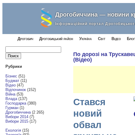
Дрогобиччина — новини 
Інформаційний портал Дрогобицьког
Дрогобич
Дрогобицький район
Україна
Світ
Відео
Блог
Найти:
По дорозі на Трускаве
(Відео)
Рубрики
Бізнес
(51)
Будмат
(11)
Відео
(47)
Відпочинок
(152)
Війна
(53)
Влада
(137)
Стався
Господарка
(380)
Гурман
(1)
новий
Дрогобиччина
(2 265)
Вибори 2014
(7)
Вибори 2015
(17)
обвал
Екологія
(15)
Здоров'я
(92)