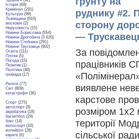
грунту на
Історія
(69)
Кримінал
(291)
руднику #2. 
Культура
(99)
Львівщина
(910)
сторону дор
московія
(2)
Нерухомість
(15)
Новини Борислава
(554)
— Трускавец
Новини Дрогобича
(3 620)
Новини Стебника
(291)
Новини Трускавця
(902)
За повідомле
Освіта
(111)
Плітки
(5)
Погода
(15)
працівників 
Позитив
(1)
Політика
(40)
«Полімінерал»
громада
(17)
Релігія
(77)
виявлене нев
Світ
(809)
катастрофи
(36)
карстове про
Спорт
(275)
автоспорт
(9)
розміром 1х2 
акробатика
(18)
баскетбол
(29)
території Мод
бокс
(14)
велоспорт
(10)
волейбол
(28)
сільської ради
карате
(6)