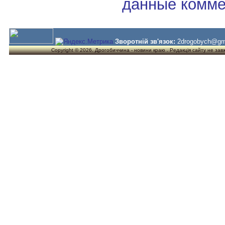
данные комме
Зворотній зв'язок:
2drogobych@gm
Copyright © 2026. Дрогобиччина - новини краю . Редакція сайту не завжд