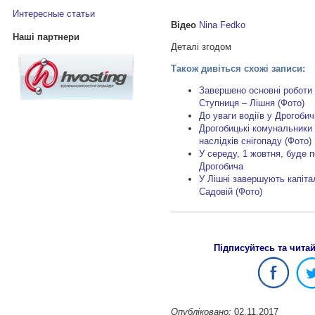
Интересные статьи
Відео
Nina Fedko
Наші партнери
Деталі згодом
Також дивіться схожі записи:
Завершено основні роботи 
Ступниця – Лішня (Фото)
До уваги водіїв у Дрогобич
Дрогобицькі комунальники
наслідків снігопаду (Фото)
У середу, 1 жовтня, буде 
Дрогобича
У Лішні завершують капіта
Садовій (Фото)
Підписуйтесь та чита
Опубліковано:
02.11.2017