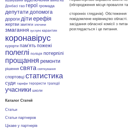
війна на
вшанування
герої
(обгородження місця провалля т
газ
громада
Донбасі
депутати
допомога
сторонніх глядачів). Обстеження
діти
ерефія
дороги
повідомлене керівництво області
засідання обласної комісії з пит
жертви
звитяги
злочини
змагання
розглядається і це питання.
карантин
зустрічі
коронавірус
пам'ять
пожежі
курорти
полеглі
потерпілі
поліція
прощання
ремонти
свята
рішення
святкування
статистика
спортовці
суди
терористи
трагедії
тарифи
учасники
школи
Каталог Статей
Статьи
Статьи партнеров
Цікаве у партнерів