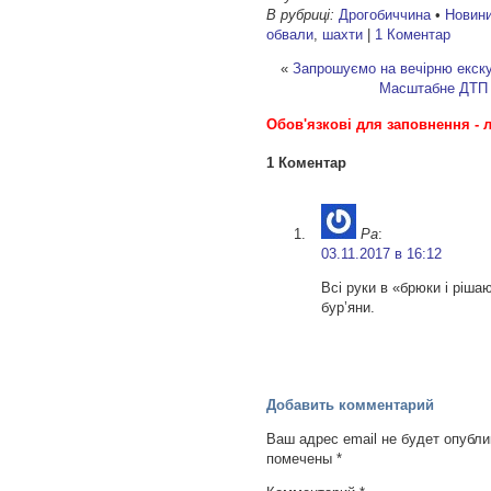
В рубриці:
Дрогобиччина
•
Новини
обвали
,
шахти
|
1 Коментар
«
Запрошуємо на вечірню екск
Масштабне ДТП 
Обов'язкові для заповнення - л
1 Коментар
Ра
:
03.11.2017 в 16:12
Всі руки в «брюки і ріша
бур’яни.
Добавить комментарий
Ваш адрес email не будет опубли
помечены
*