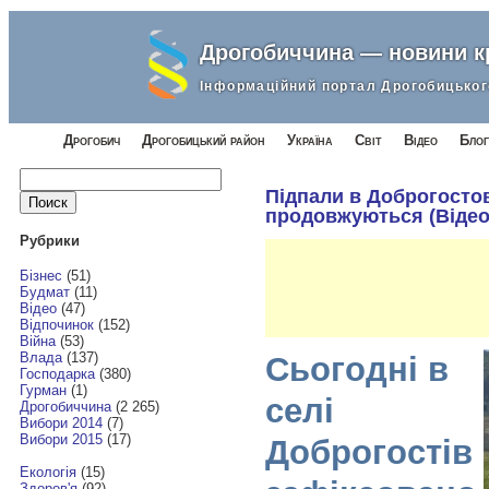
Дрогобиччина — новини 
Інформаційний портал Дрогобицьког
Дрогобич
Дрогобицький район
Україна
Світ
Відео
Блог
Найти:
Підпали в Доброгостов
продовжуються (Відео
Рубрики
Бізнес
(51)
Будмат
(11)
Відео
(47)
Відпочинок
(152)
Війна
(53)
Влада
(137)
Сьогодні в
Господарка
(380)
Гурман
(1)
селі
Дрогобиччина
(2 265)
Вибори 2014
(7)
Вибори 2015
(17)
Доброгостів
Екологія
(15)
Здоров'я
(92)