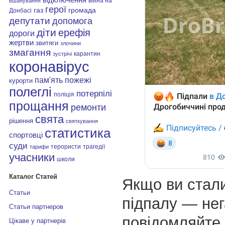
війна на
вшанування
герої
газ
громада
Донбасі
депутати
допомога
діти
ерефія
дороги
жертви
звитяги
злочини
змагання
карантин
зустрічі
коронавірус
пам'ять
пожежі
курорти
полеглі
потерпілі
поліція
прощання
ремонти
свята
рішення
святкування
статистика
спортовці
суди
терористи
трагедії
тарифи
учасники
школи
Каталог Статей
Якщо ви стал
Статьи
підпалу — не
Статьи партнеров
повідомляйте 
Цікаве у партнерів