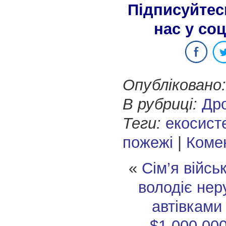
Підписуйтес
нас у со
Опубліковано:
В рубриці:
Др
Теги:
екосист
пожежі
|
Комен
«
Сім’я війс
володіє нер
автівками
$1,000,000