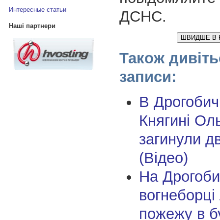
Интересные статьи
ДСНС.
Наші партнери
ШВИДШЕ В 
Також дивіть
записи:
В Дрогобичі
Княгині Ол
загинули дв
(Відео)
На Дрогоби
вогнеборці 
пожежу в бу