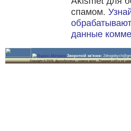
Akismet для 
спамом.
Узнай
обрабатывают
данные комме
Зворотній зв'язок:
2drogobych@gm
Copyright © 2026. Дрогобиччина - новини краю . Редакція сайту не завжд