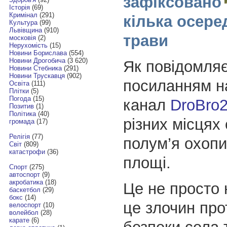
зафіксовано
Історія
(69)
Кримінал
(291)
кілька осере
Культура
(99)
Львівщина
(910)
трави
московія
(2)
Нерухомість
(15)
Новини Борислава
(554)
Новини Дрогобича
(3 620)
Як повідомля
Новини Стебника
(291)
Новини Трускавця
(902)
посиланням н
Освіта
(111)
Плітки
(5)
Погода
(15)
канал
DroBro
Позитив
(1)
Політика
(40)
різних місцях
громада
(17)
Релігія
(77)
полум’я охопи
Світ
(809)
катастрофи
(36)
площі.
Спорт
(275)
автоспорт
(9)
акробатика
(18)
Це не просто
баскетбол
(29)
бокс
(14)
це злочин про
велоспорт
(10)
волейбол
(28)
карате
(6)