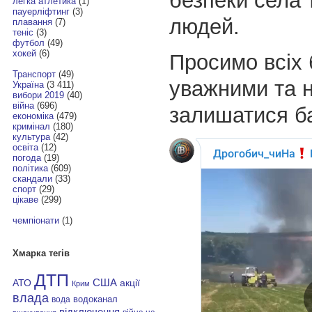
безпеки села 
легка атлетика
(1)
пауерліфтинг
(3)
людей.
плавання
(7)
теніс
(3)
футбол
(49)
хокей
(6)
Просимо всіх 
Транспорт
(49)
уважними та 
Україна
(3 411)
вибори 2019
(40)
війна
(696)
залишатися б
економіка
(479)
кримінал
(180)
культура
(42)
освіта
(12)
погода
(19)
політика
(609)
скандали
(33)
спорт
(29)
цікаве
(299)
чемпіонати
(1)
Хмарка тегів
ДТП
АТО
США
акції
Крим
влада
водоканал
вода
відключення