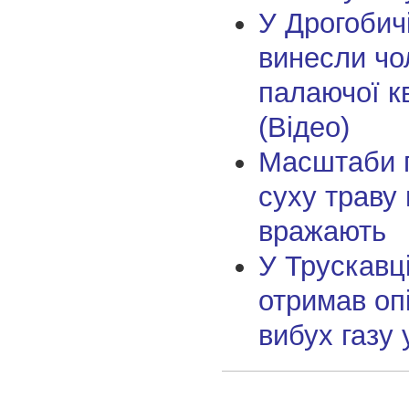
У Дрогобичі
винесли чо
палаючої к
(Відео)
Масштаби 
суху траву
вражають
У Трускавці
отримав оп
вибух газу 