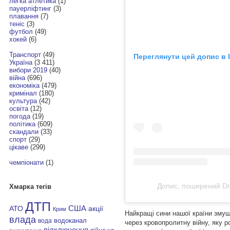
легка атлетика
(1)
пауерліфтинг
(3)
плавання
(7)
теніс
(3)
футбол
(49)
хокей
(6)
Транспорт
(49)
Переглянути цей допис в 
Україна
(3 411)
вибори 2019
(40)
війна
(696)
економіка
(479)
кримінал
(180)
культура
(42)
освіта
(12)
погода
(19)
політика
(609)
скандали
(33)
спорт
(29)
цікаве
(299)
чемпіонати
(1)
Допис, поширений Dr
Хмарка тегів
ДТП
АТО
США
акції
Крим
Найкращі сини нашої країни змуше
влада
водоканал
вода
через кровопролитну війну, яку р
відключення