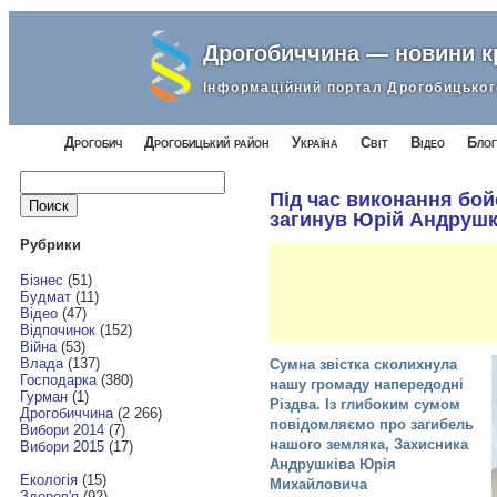
Дрогобиччина — новини 
Інформаційний портал Дрогобицьког
Дрогобич
Дрогобицький район
Україна
Світ
Відео
Блог
Найти:
Під час виконання бо
загинув Юрій Андрушк
Рубрики
Бізнес
(51)
Будмат
(11)
Відео
(47)
Відпочинок
(152)
Війна
(53)
Влада
(137)
Сумна звістка сколихнула
Господарка
(380)
нашу громаду напередодні
Гурман
(1)
Різдва. Із глибоким сумом
Дрогобиччина
(2 266)
повідомляємо про загибель
Вибори 2014
(7)
нашого земляка, Захисника
Вибори 2015
(17)
Андрушківа Юрія
Екологія
(15)
Михайловича
Здоров'я
(92)