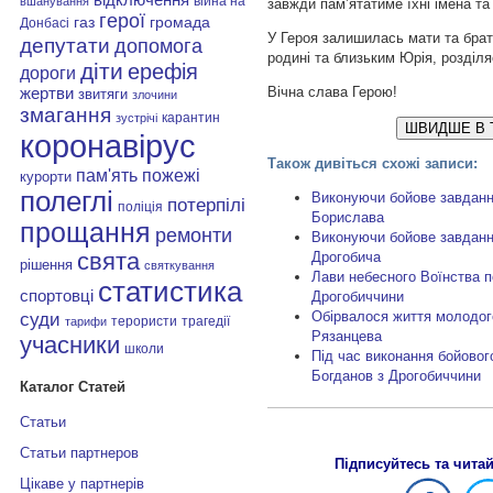
війна на
вшанування
завжди пам’ятатиме їхні імена та
герої
газ
громада
Донбасі
У Героя залишилась мати та брат
депутати
допомога
родині та близьким Юрія, розділя
діти
ерефія
дороги
Вічна слава Герою!
жертви
звитяги
злочини
змагання
карантин
зустрічі
ШВИДШЕ В 
коронавірус
Також дивіться схожі записи:
пам'ять
пожежі
курорти
полеглі
Виконуючи бойове завданн
потерпілі
поліція
Борислава
прощання
ремонти
Виконуючи бойове завданн
свята
Дрогобича
рішення
святкування
Лави небесного Воїнства п
статистика
спортовці
Дрогобиччини
суди
Обірвалося життя молодого
терористи
трагедії
тарифи
Рязанцева
учасники
школи
Під час виконання бойовог
Богданов з Дрогобиччини
Каталог Статей
Статьи
Статьи партнеров
Підписуйтесь та чита
Цікаве у партнерів