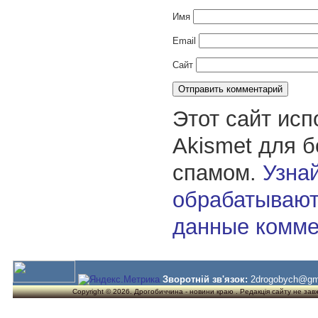
Имя
Email
Сайт
Этот сайт исп
Akismet для 
спамом.
Узнай
обрабатывают
данные комме
Зворотній зв'язок:
2drogobych@gm
Copyright © 2026. Дрогобиччина - новини краю . Редакція сайту не завжд