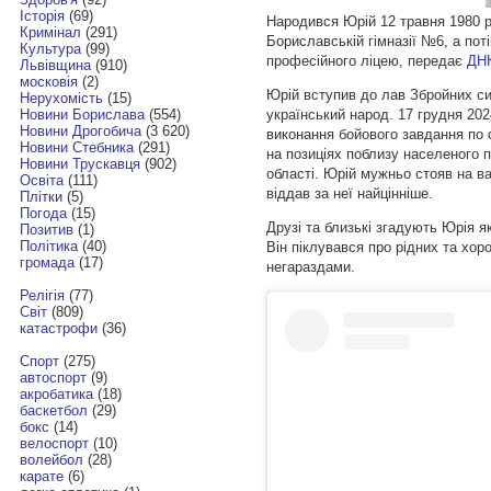
Історія
(69)
Народився Юрій 12 травня 1980 р
Кримінал
(291)
Бориславській гімназії №6, а по
Культура
(99)
професійного ліцею, передає
ДН
Львівщина
(910)
московія
(2)
Юрій вступив до лав Збройних си
Нерухомість
(15)
український народ. 17 грудня 202
Новини Борислава
(554)
Новини Дрогобича
(3 620)
виконання бойового завдання по 
Новини Стебника
(291)
на позиціях поблизу населеного 
Новини Трускавця
(902)
області. Юрій мужньо стояв на ва
Освіта
(111)
віддав за неї найцінніше.
Плітки
(5)
Погода
(15)
Друзі та близькі згадують Юрія 
Позитив
(1)
Політика
(40)
Він піклувався про рідних та хо
громада
(17)
негараздами.
Релігія
(77)
Світ
(809)
катастрофи
(36)
Спорт
(275)
автоспорт
(9)
акробатика
(18)
баскетбол
(29)
бокс
(14)
велоспорт
(10)
волейбол
(28)
карате
(6)