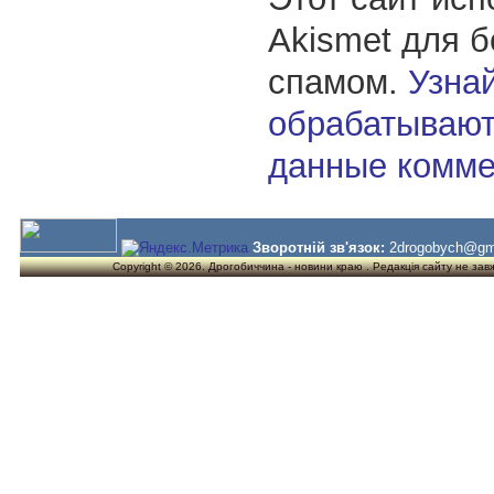
Akismet для 
спамом.
Узнай
обрабатывают
данные комме
Зворотній зв'язок:
2drogobych@gm
Copyright © 2026. Дрогобиччина - новини краю . Редакція сайту не завжд