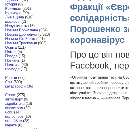
Фракції «Єв
Історія
(69)
Кримінал
(291)
Культура
(99)
солідарність
Львівщина
(910)
московія
(2)
Нерухомість
(15)
Порошенко з
Новини Борислава
(554)
Новини Дрогобича
(3 620)
коронавірус
Новини Стебника
(291)
Новини Трускавця
(902)
Освіта
(111)
Про це він по
Плітки
(5)
Погода
(15)
Позитив
(1)
Facebook, пе
Політика
(40)
громада
(17)
«Отримав позитивний тест на Cov
Релігія
(77)
Світ
(809)
що змушений зробити перерву в по
катастрофи
(36)
останніх років звик переносити х
підступніше. Значно підступніше.
Спорт
(275)
лікуюся вдома «, — написав Пор
автоспорт
(9)
акробатика
(18)
баскетбол
(29)
бокс
(14)
велоспорт
(10)
волейбол
(28)
карате
(6)