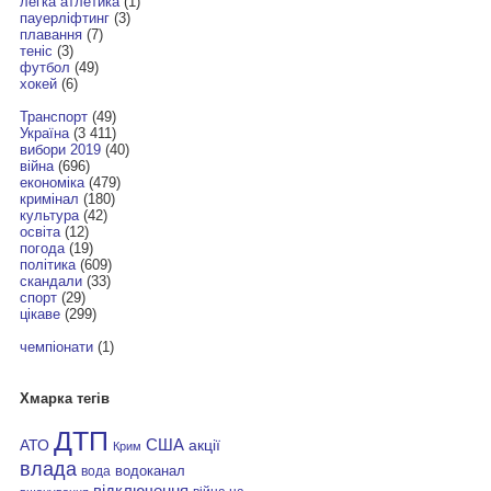
легка атлетика
(1)
пауерліфтинг
(3)
плавання
(7)
теніс
(3)
футбол
(49)
хокей
(6)
Транспорт
(49)
Україна
(3 411)
вибори 2019
(40)
війна
(696)
економіка
(479)
кримінал
(180)
культура
(42)
освіта
(12)
погода
(19)
політика
(609)
скандали
(33)
спорт
(29)
цікаве
(299)
чемпіонати
(1)
Хмарка тегів
ДТП
АТО
США
акції
Крим
влада
водоканал
вода
відключення