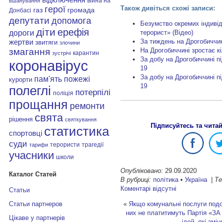
війна на
вшанування
герої
Також дивіться схожі записи:
газ
громада
Донбасі
депутати
допомога
Безумство окремих індиві
діти
ерефія
дороги
терорист» (Відео)
За тиждень на Дрогобиччин
жертви
звитяги
злочини
змагання
На Дрогобиччині зростає к
карантин
зустрічі
За добу на Дрогобиччині п
коронавірус
19
За добу на Дрогобиччині п
пам'ять
пожежі
курорти
19
полеглі
потерпілі
поліція
прощання
ремонти
свята
рішення
святкування
Підписуйтесь та чита
статистика
спортовці
суди
терористи
трагедії
тарифи
учасники
школи
Опубліковано:
29.09.2020
Каталог Статей
В рубриці:
політика
•
Україна
|
Те
Коментарі відсутні
Статьи
«
Якщо комунальні послуги подо
Статьи партнеров
них не платитимуть
Партія «З
Цікаве у партнерів
ідей, які змі