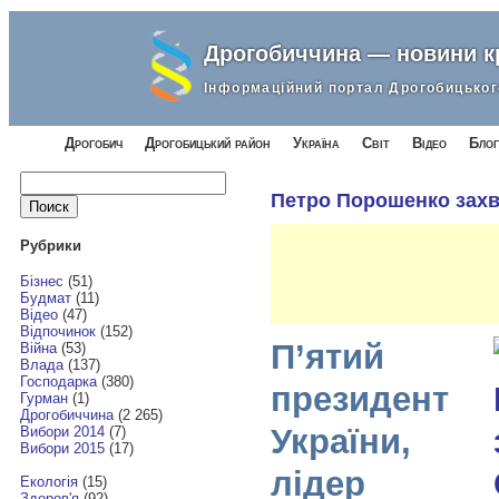
Дрогобиччина — новини 
Інформаційний портал Дрогобицьког
Дрогобич
Дрогобицький район
Україна
Світ
Відео
Блог
Найти:
Петро Порошенко захв
Рубрики
Бізнес
(51)
Будмат
(11)
Відео
(47)
Відпочинок
(152)
П’ятий
Війна
(53)
Влада
(137)
Господарка
(380)
президент
Гурман
(1)
Дрогобиччина
(2 265)
України,
Вибори 2014
(7)
Вибори 2015
(17)
лідер
Екологія
(15)
Здоров'я
(92)