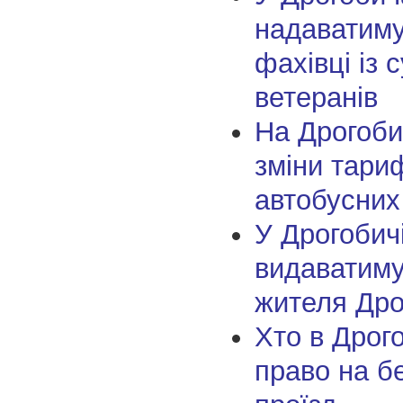
надаватиму
фахівці із 
ветеранів
На Дрогоби
зміни тари
автобусни
У Дрогобич
видаватиму
жителя Дро
Хто в Дрог
право на б