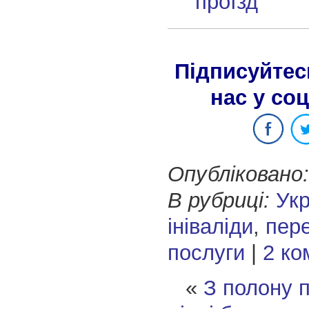
проїзд
Підписуйтес
нас у со
Опубліковано:
В рубриці:
Укр
ініваліди
,
пер
послуги
|
2 ко
«
З полону 