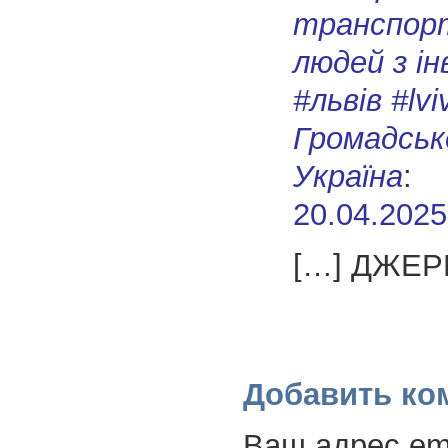
транспор
людей з ін
#львів #lvi
Громадськ
Україна
:
20.04.2025
[…] ДЖЕР
Добавить ко
Ваш адрес ema