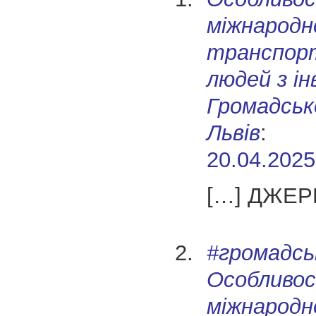
міжнародн
транспор
людей з ін
Громадськ
Львів
:
20.04.2025
[…] ДЖЕР
#громадсь
Особливос
міжнародн