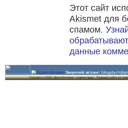
Этот сайт исп
Akismet для 
спамом.
Узнай
обрабатывают
данные комме
Зворотній зв'язок:
2drogobych@gm
Copyright © 2026. Дрогобиччина - новини краю . Редакція сайту не завжд