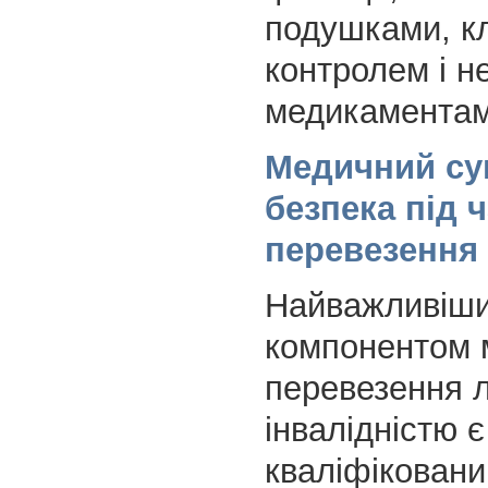
подушками, кл
контролем і н
медикаментам
Медичний су
безпека під 
перевезення
Найважливіш
компонентом 
перевезення 
інвалідністю є
кваліфікован