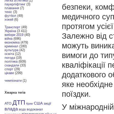
легка атлетика
(1)
пауерліфтинг
(3)
безпеки, комф
плавання
(7)
теніс
(3)
медичного су
футбол
(49)
хокей
(6)
протягом усієї
Транспорт
(49)
Україна
(3 411)
Залежно від с
вибори 2019
(40)
війна
(696)
економіка
(479)
можуть виника
кримінал
(180)
культура
(42)
вимоги до тип
освіта
(12)
погода
(19)
політика
(609)
кваліфікації 
скандали
(33)
спорт
(29)
додаткового о
цікаве
(299)
чемпіонати
(1)
яке необхідне
поїздки.
Хмарка тегів
ДТП
АТО
США
акції
Крим
У міжнародній
влада
водоканал
вода
відключення