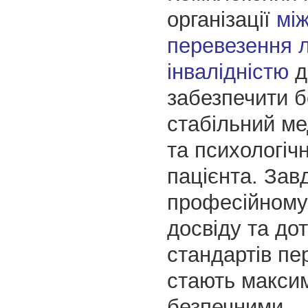
організації
мі
перевезення 
інвалідністю
д
забезпечити б
стабільний ме
та психологіч
пацієнта. Зав
професійному 
досвіду та д
стандартів пе
стають макси
безпечними,