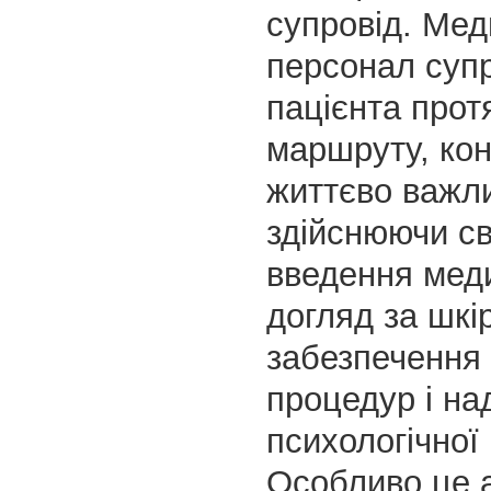
супровід. Ме
персонал суп
пацієнта прот
маршруту, ко
життєво важли
здійснюючи с
введення мед
догляд за шкі
забезпечення г
процедур і на
психологічної
Особливо це 