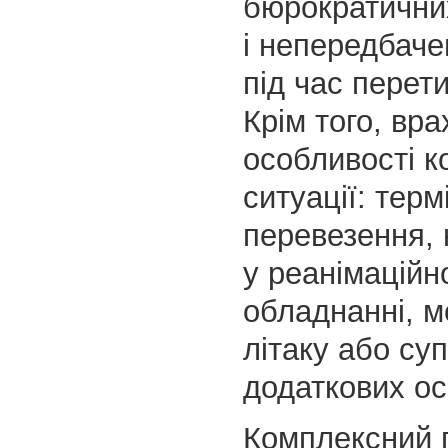
бюрократични
і непередбаче
під час перети
Крім того, вр
особливості к
ситуації: терм
перевезення, 
у реанімаційн
обладнанні, 
літаку або су
додаткових ос
Комплексний п