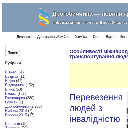
Дрогобиччина — новини 
Інформаційний портал Дрогобицьког
Дрогобич
Дрогобицький район
Україна
Світ
Відео
Блог
Найти:
Особливості міжнарод
транспортування люде
Рубрики
Бізнес
(51)
Будмат
(11)
Відео
(47)
Відпочинок
(152)
Війна
(53)
Влада
(137)
Перевезення
Господарка
(380)
Гурман
(1)
людей з
Дрогобиччина
(2 265)
Вибори 2014
(7)
Вибори 2015
(17)
інвалідністю
Екологія
(15)
Здоров'я
(92)