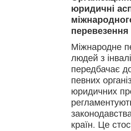
юридичні ас
міжнародног
перевезення
Міжнародне п
людей з інвал
передбачає д
певних органі
юридичних пр
регламентуют
законодавства
країн. Це сто