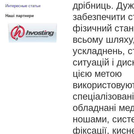
дрібниць. Ду
Интересные статьи
забезпечити с
Наші партнери
фізичний ста
всьому шляху,
ускладнень, с
ситуацій і ди
цією метою
використовую
спеціалізовані
обладнані ме
ношами, сист
фіксації, кис