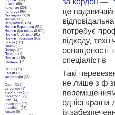
за кордон
—
Історія
(69)
Кримінал
(291)
це надзвичай
Культура
(99)
Львівщина
(910)
відповідальна
московія
(2)
Нерухомість
(15)
Новини Борислава
(554)
потребує про
Новини Дрогобича
(3 620)
Новини Стебника
(291)
підходу, техні
Новини Трускавця
(902)
Освіта
(111)
Плітки
(5)
оснащеності т
Погода
(15)
Позитив
(1)
спеціалістів
Політика
(40)
громада
(17)
Релігія
(77)
Такі перевезе
Світ
(809)
катастрофи
(36)
не лише з фі
Спорт
(275)
автоспорт
(9)
переміщенням
акробатика
(18)
баскетбол
(29)
однієї країни 
бокс
(14)
велоспорт
(10)
волейбол
(28)
із забезпечен
карате
(6)