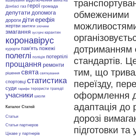
транспортуван
війна на
вшанування
герої
газ
громада
Донбасі
депутати
обмеженими
допомога
діти
ерефія
дороги
можливостям
жертви
звитяги
злочини
змагання
карантин
зустрічі
організовуєтьс
коронавірус
дотриманням 
пам'ять
пожежі
курорти
полеглі
потерпілі
поліція
стандартів. Це
прощання
ремонти
тим, що трива
свята
рішення
святкування
статистика
переїзду, пере
спортовці
суди
терористи
трагедії
тарифи
оформлення д
учасники
школи
адаптація до 
Каталог Статей
дорозі вимага
Статьи
Статьи партнеров
підготовки та 
Цікаве у партнерів