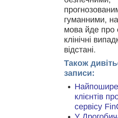
прогнозовани
гуманними, на
мова йде про 
клінічні випад
відстані.
Також дивіть
записи:
Найпоширен
клієнтів пр
сервісу Fin
У Дрогобич