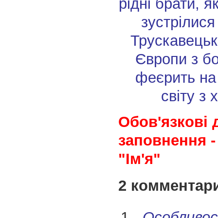
рідні брати, я
зустрілися
Трускавецьк
Європи з бо
феєрить на
світу з 
Обов'язкові 
заповнення -
"Ім'я"
2 комментар
Особливос