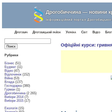
Дрогобиччина — новини 
Інформаційний портал Дрогобицьког
Дрогобич
Дрогобицький район
Україна
Світ
Відео
Блог
Найти:
Офіційні курси: гривн
Рубрики
Бізнес
(51)
Будмат
(11)
Відео
(47)
Відпочинок
(152)
Війна
(53)
Влада
(137)
Господарка
(380)
Гурман
(1)
Дрогобиччина
(2 265)
Вибори 2014
(7)
Вибори 2015
(17)
Екологія
(15)
Здоров'я
(92)