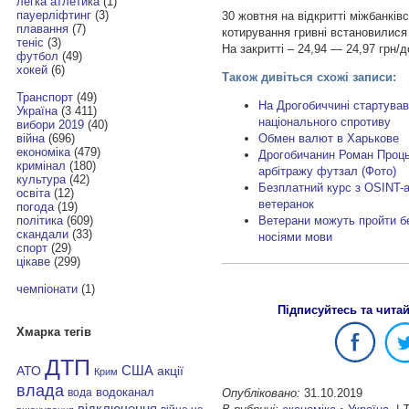
легка атлетика
(1)
пауерліфтинг
(3)
30 жовтня на відкритті міжбанків
плавання
(7)
котирування гривні встановилися 
теніс
(3)
На закритті – 24,94 — 24,97 грн/д
футбол
(49)
хокей
(6)
Також дивіться схожі записи:
Транспорт
(49)
На Дрогобиччині стартував
Україна
(3 411)
національного спротиву
вибори 2019
(40)
Обмен валют в Харькове
війна
(696)
економіка
(479)
Дрогобичанин Роман Проць
кримінал
(180)
арбітражу футзал (Фото)
культура
(42)
Безплатний курс з OSINT-а
освіта
(12)
ветеранок
погода
(19)
Ветерани можуть пройти бе
політика
(609)
скандали
(33)
носіями мови
спорт
(29)
цікаве
(299)
чемпіонати
(1)
Підписуйтесь та чита
Хмарка тегів
ДТП
АТО
США
акції
Крим
влада
водоканал
Опубліковано:
31.10.2019
вода
відключення