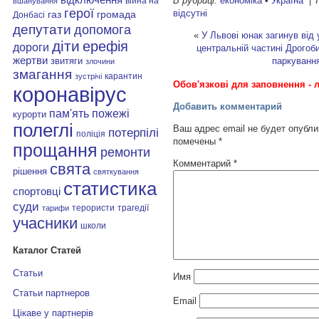
В рубриці:
економіка
•
Україна
|
Т
війна на
вшанування
герої
відсутні
газ
громада
Донбасі
депутати
допомога
«
У Львові юнак загинув від
діти
ерефія
дороги
центральній частині Дрого
жертви
звитяги
паркування
злочини
змагання
карантин
зустрічі
Обов'язкові для заповнення - л
коронавірус
Добавить комментарий
пам'ять
пожежі
курорти
полеглі
Ваш адрес email не будет опубли
потерпілі
поліція
помечены
*
прощання
ремонти
Комментарий
*
свята
рішення
святкування
статистика
спортовці
суди
терористи
трагедії
тарифи
учасники
школи
Каталог Статей
Статьи
Имя
Статьи партнеров
Email
Цікаве у партнерів