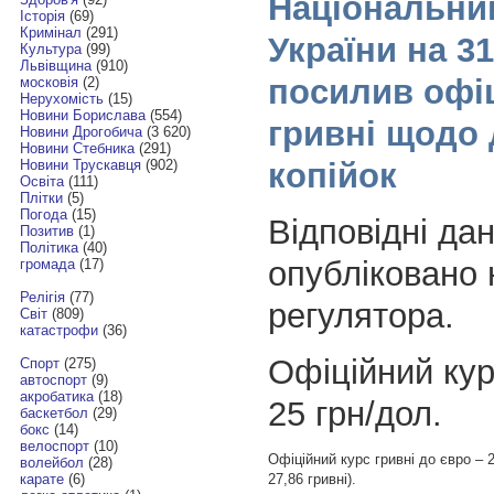
Національни
Історія
(69)
Кримінал
(291)
України на 3
Культура
(99)
Львівщина
(910)
посилив офі
московія
(2)
Нерухомість
(15)
Новини Борислава
(554)
гривні щодо 
Новини Дрогобича
(3 620)
Новини Стебника
(291)
копійок
Новини Трускавця
(902)
Освіта
(111)
Плітки
(5)
Погода
(15)
Відповідні дан
Позитив
(1)
Політика
(40)
опубліковано 
громада
(17)
Релігія
(77)
регулятора.
Світ
(809)
катастрофи
(36)
Офіційний кур
Спорт
(275)
автоспорт
(9)
акробатика
(18)
25 грн/дол.
баскетбол
(29)
бокс
(14)
велоспорт
(10)
Офіційний курс гривні до євро – 2
волейбол
(28)
27,86 гривні).
карате
(6)