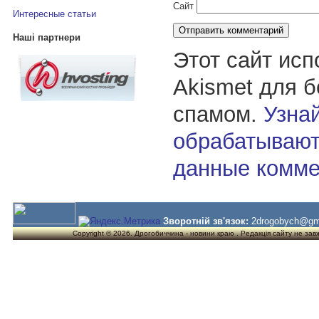
Сайт
Интересные статьи
Наші партнери
Этот сайт исп
Akismet для 
спамом.
Узнай
обрабатывают
данные комме
Зворотній зв'язок:
2drogobych@gm
Copyright © 2026. Дрогобиччина - новини краю . Редакція сайту не завжд