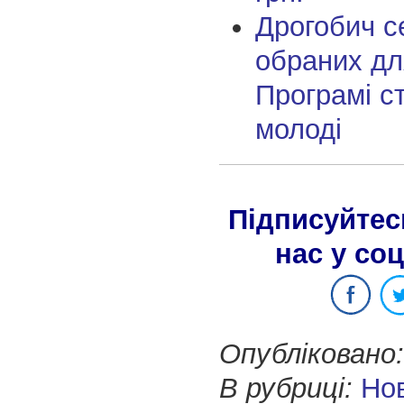
Дрогобич с
обраних дл
Програмі с
молоді
Підписуйтес
нас у со
Опубліковано:
В рубриці:
Но