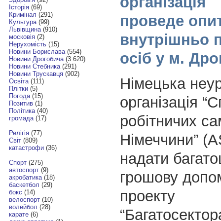
організація
Історія
(69)
Кримінал
(291)
проведе опи
Культура
(99)
Львівщина
(910)
внутрішньо 
московія
(2)
Нерухомість
(15)
Новини Борислава
(554)
осіб у м. Др
Новини Дрогобича
(3 620)
Новини Стебника
(291)
Новини Трускавця
(902)
Німецька неу
Освіта
(111)
Плітки
(5)
Погода
(15)
організація “С
Позитив
(1)
Політика
(40)
робітничих с
громада
(17)
Релігія
(77)
Німеччини” (A
Світ
(809)
катастрофи
(36)
надати багато
Спорт
(275)
автоспорт
(9)
грошову допо
акробатика
(18)
баскетбол
(29)
проекту
бокс
(14)
велоспорт
(10)
волейбол
(28)
“Багатосектор
карате
(6)