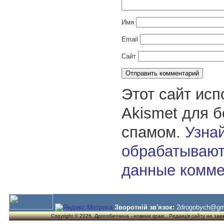
Имя
Email
Сайт
Этот сайт исп
Akismet для 
спамом.
Узнай
обрабатывают
данные комме
Зворотній зв'язок:
2drogobych@gm
Copyright © 2026. Дрогобиччина - новини краю . Редакція сайту не завжд