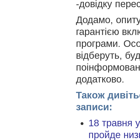
-довідку пере
Додамо, опиту
гарантією вкл
програми. Осо
відберуть, бу
поінформован
додатково.
Також дивіть
записи:
18 травня у
пройде низ