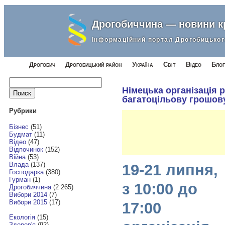
Дрогобиччина — новини 
Інформаційний портал Дрогобицьког
Дрогобич
Дрогобицький район
Україна
Світ
Відео
Блог
Найти:
Німецька організація 
багатоцільову грошов
Рубрики
Бізнес
(51)
Будмат
(11)
Відео
(47)
Відпочинок
(152)
Війна
(53)
Влада
(137)
19-21 липня,
Господарка
(380)
Гурман
(1)
з 10:00 до
Дрогобиччина
(2 265)
Вибори 2014
(7)
Вибори 2015
(17)
17:00
Екологія
(15)
Здоров'я
(92)