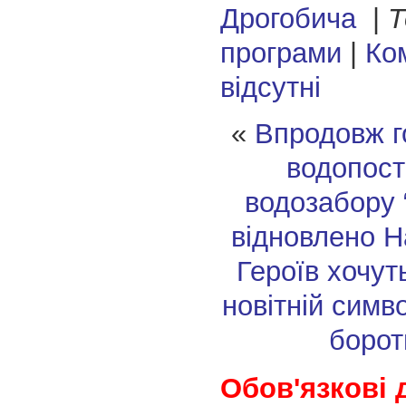
Дрогобича
|
Т
програми
|
Ко
відсутні
«
Впродовж г
водопост
водозабору 
відновлено
Н
Героїв хочут
новітній симв
борот
Обов'язкові 