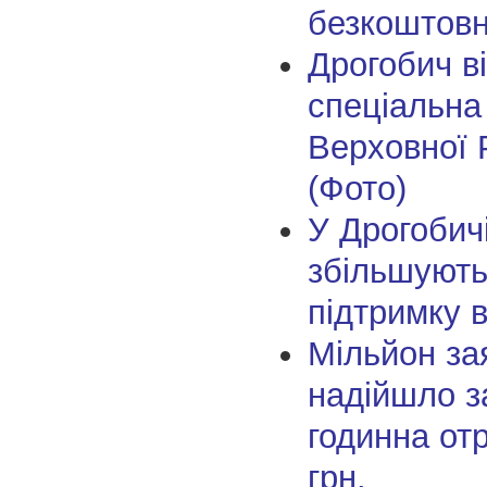
безкоштовн
Дрогобич в
спеціальна 
Верховної 
(Фото)
У Дрогобичі
збільшують
підтримку 
Мільйон за
надійшло з
годинна от
грн.