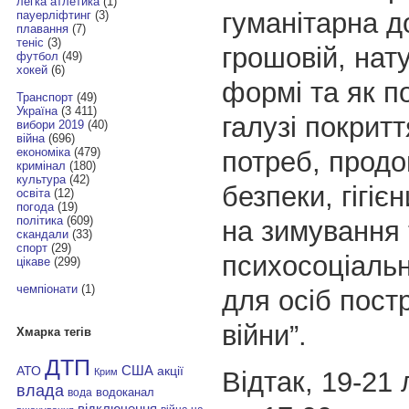
легка атлетика
(1)
гуманітарна д
пауерліфтинг
(3)
плавання
(7)
теніс
(3)
грошовій, нат
футбол
(49)
хокей
(6)
формі та як п
Транспорт
(49)
Україна
(3 411)
галузі покрит
вибори 2019
(40)
війна
(696)
економіка
(479)
потреб, продо
кримінал
(180)
культура
(42)
безпеки, гігіє
освіта
(12)
погода
(19)
політика
(609)
на зимування 
скандали
(33)
спорт
(29)
психосоціальн
цікаве
(299)
чемпіонати
(1)
для осіб пост
війни”.
Хмарка тегів
ДТП
АТО
США
акції
Відтак, 19-21 
Крим
влада
водоканал
вода
відключення