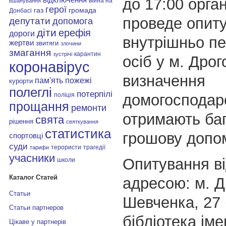
до 17:00 орган
війна на
вшанування
герої
газ
громада
Донбасі
проведе опит
депутати
допомога
діти
ерефія
дороги
внутрішньо п
жертви
звитяги
злочини
змагання
карантин
зустрічі
осіб у м. Дро
коронавірус
визначення
пам'ять
пожежі
курорти
полеглі
потерпілі
домогосподарс
поліція
прощання
ремонти
отримають баг
свята
рішення
святкування
статистика
грошову допом
спортовці
суди
терористи
трагедії
тарифи
учасники
Опитування ві
школи
Каталог Статей
адресою: м. Д
Статьи
Шевченка, 27 
Статьи партнеров
бібліотека іме
Цікаве у партнерів