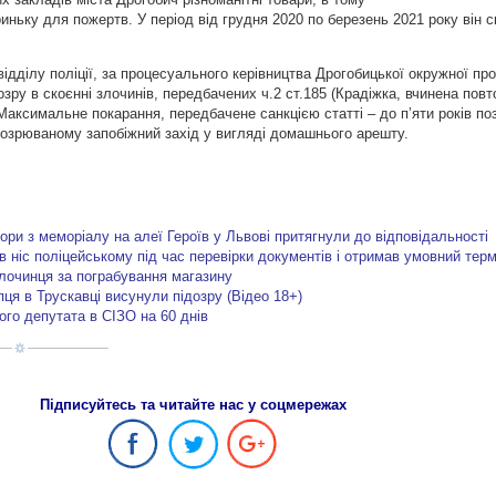
криньку для пожертв. У період від грудня 2020 по березень 2021 року він с
відділу поліції, за процесуального керівництва Дрогобицької окружної пр
зру в скоєнні злочинів, передбачених ч.2 ст.185 (Крадіжка, вчинена повт
Максимальне покарання, передбачене санкцією статті – до п’яти років по
дозрюваному запобіжний захід у вигляді домашнього арешту.
пори з меморіалу на алеї Героїв у Львові притягнули до відповідальності
в ніс поліцейському під час перевірки документів і отримав умовний терм
лочинця за пограбування магазину
пця в Трускавці висунули підозру (Відео 18+)
ого депутата в СІЗО на 60 днів
Підписуйтесь та читайте нас у соцмережах