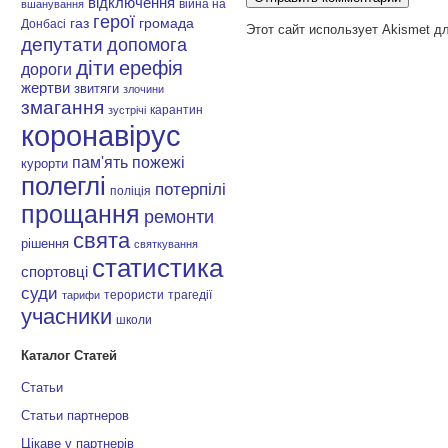
відключення
війна на
вшанування
герої
газ
громада
Донбасі
Этот сайт использует Akismet д
депутати
допомога
діти
ерефія
дороги
жертви
звитяги
злочини
змагання
карантин
зустрічі
коронавірус
пам'ять
пожежі
курорти
полеглі
потерпілі
поліція
прощання
ремонти
свята
рішення
святкування
статистика
спортовці
суди
терористи
трагедії
тарифи
учасники
школи
Каталог Статей
Статьи
Статьи партнеров
Цікаве у партнерів