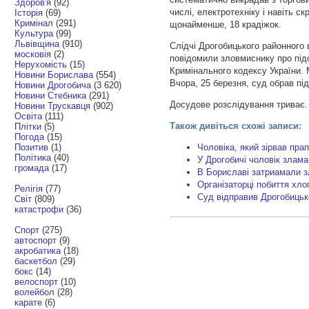
Здоров'я
(92)
числі, електротехніку і навіть с
Історія
(69)
Кримінал
(291)
щонайменше, 18 крадіжок.
Культура
(99)
Львівщина
(910)
Cлідчі Дрогобицького районного 
московія
(2)
повідомили зловмиснику про підо
Нерухомість
(15)
Кримінального кодексу України. 
Новини Борислава
(554)
Вчора, 25 березня, суд обрав пі
Новини Дрогобича
(3 620)
Новини Стебника
(291)
Досудове розслідування триває.
Новини Трускавця
(902)
Освіта
(111)
Також дивіться схожі записи:
Плітки
(5)
Погода
(15)
Позитив
(1)
Чоловіка, який зірвав пра
Політика
(40)
У Дрогобичі чоловік злама
громада
(17)
В Бориславі затриaмали з
Організаторці побиття хло
Релігія
(77)
Суд відправив Дрогобицьк
Світ
(809)
катастрофи
(36)
Спорт
(275)
автоспорт
(9)
акробатика
(18)
баскетбол
(29)
бокс
(14)
велоспорт
(10)
волейбол
(28)
карате
(6)