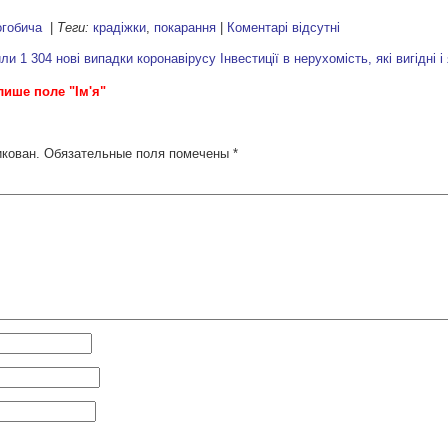
огобича
|
Теги:
крадіжки
,
покарання
|
Коментарі відсутні
ли 1 304 нові випадки коронавірусу
Інвестиції в нерухомість, які вигідні і
лише поле "Ім'я"
икован.
Обязательные поля помечены
*