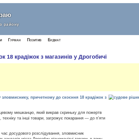
краю
о району
и
Гурман
Позитив
Будмат
к 18 крадіжок з магазинів у Дрогобичі
у зловмиснику, причетному до скоєння 18 крадіжок з
сцевому мешканцю, який викрав
скриньку для пожертв
 техніку та інші товари, загрожує покарання — до п’яти
д час досудового розслідування, зловмисник
х закладів міста Дрогобич різноманітні товари, в тому