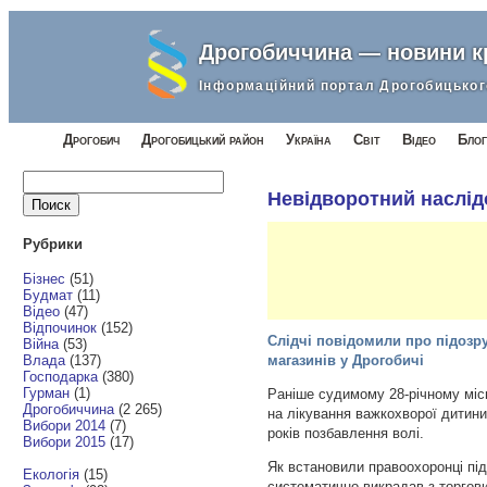
Дрогобиччина — новини 
Інформаційний портал Дрогобицьког
Дрогобич
Дрогобицький район
Україна
Світ
Відео
Блог
Найти:
Невідворотний наслідо
Рубрики
Бізнес
(51)
Будмат
(11)
Відео
(47)
Відпочинок
(152)
Слідчі повідомили про підозр
Війна
(53)
Влада
(137)
магазинів у Дрогобичі
Господарка
(380)
Гурман
(1)
Раніше судимому 28-річному мі
Дрогобиччина
(2 265)
на лікування важкохворої дитини,
Вибори 2014
(7)
років позбавлення волі.
Вибори 2015
(17)
Як встановили правоохоронці пі
Екологія
(15)
систематично викрадав з торгови