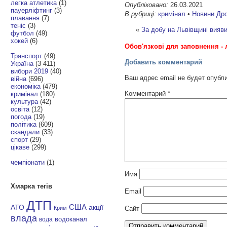
легка атлетика
(1)
Опубліковано:
26.03.2021
пауерліфтинг
(3)
В рубриці:
кримінал
•
Новини Др
плавання
(7)
теніс
(3)
«
За добу на Львівщині вияви
футбол
(49)
хокей
(6)
Обов'язкові для заповнення - 
Транспорт
(49)
Добавить комментарий
Україна
(3 411)
вибори 2019
(40)
Ваш адрес email не будет опубл
війна
(696)
економіка
(479)
Комментарий
*
кримінал
(180)
культура
(42)
освіта
(12)
погода
(19)
політика
(609)
скандали
(33)
спорт
(29)
цікаве
(299)
чемпіонати
(1)
Имя
Хмарка тегів
Email
ДТП
АТО
США
акції
Сайт
Крим
влада
водоканал
вода