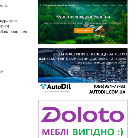
коїв,
окуратури,
орно)
збавлення волі.
ін