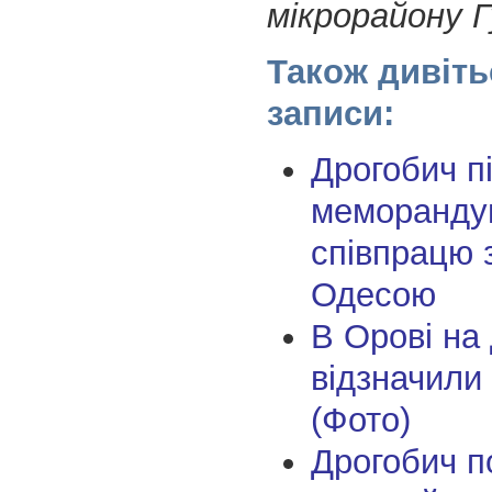
мікрорайону Г
Також дивіть
записи:
Дрогобич п
меморанду
співпрацю 
Одесою
В Орові на
відзначили
(Фото)
Дрогобич п