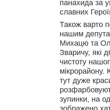
панахида за у
славних Герої
Також варто п
нашим депута
Михацю та Ол
Зваричу, які 
чистоту нашог
мікрорайону. 
тут дуже крас
розфарбовуют
зупинки, на од
зображено хату