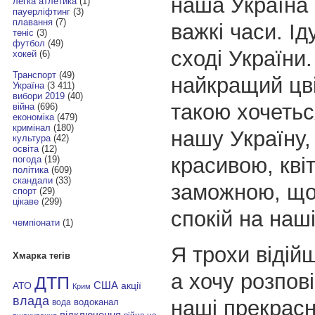
наша Україна
легка атлетика
(1)
пауерліфтинг
(3)
плавання
(7)
важкі часи. Ід
теніс
(3)
футбол
(49)
сході України.
хокей
(6)
Транспорт
(49)
найкращий цві
Україна
(3 411)
вибори 2019
(40)
такою хочетьс
війна
(696)
економіка
(479)
кримінал
(180)
нашу Україну,
культура
(42)
освіта
(12)
красивою, кві
погода
(19)
політика
(609)
скандали
(33)
заможною, що
спорт
(29)
цікаве
(299)
спокій на наші
чемпіонати
(1)
Я трохи відій
Хмарка тегів
а хочу розпов
ДТП
АТО
США
акції
Крим
влада
наші прекрасні
водоканал
вода
відключення