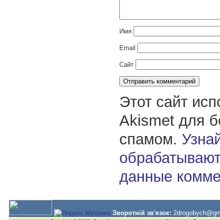
Имя
Email
Сайт
Этот сайт исп
Akismet для 
спамом.
Узнай
обрабатывают
данные комме
Зворотній зв'язок:
2drogobych@gm