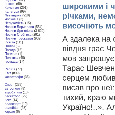
широкими і 
Історія
(69)
Кримінал
(291)
Культура
(99)
річками, нем
Львівщина
(910)
московія
(2)
Нерухомість
(15)
височіють мо
Новини Борислава
(554)
Новини Дрогобича
(3 620)
Новини Стебника
(291)
А здалека на с
Новини Трускавця
(902)
Освіта
(111)
півдня грає Ч
Плітки
(5)
Погода
(15)
Позитив
(1)
мов запрошує
Політика
(40)
громада
(17)
Тарас Шевченк
Релігія
(77)
Світ
(809)
серцем любив 
катастрофи
(36)
Спорт
(275)
писав про неї:
автоспорт
(9)
акробатика
(18)
тихий, краю м
баскетбол
(29)
бокс
(14)
велоспорт
(10)
Україно!..». А
волейбол
(28)
карате
(6)