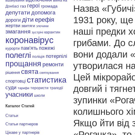
війна на
вшанування
герої
Назва «Губичі
газ
громада
Донбасі
депутати
допомога
1931 року, ще 
діти
ерефія
дороги
жертви
звитяги
злочини
наші предки х
змагання
карантин
зустрічі
коронавірус
грибами. До с
пам'ять
пожежі
курорти
вони додали «ч
полеглі
потерпілі
поліція
прощання
утворилася на
ремонти
свята
рішення
святкування
Цей мікрорай
статистика
спортовці
довгий і тягне
суди
терористи
трагедії
тарифи
учасники
школи
зупинки «Рога
Каталог Статей
колишнього хі
Статьи
Якщо йти від 
Статьи партнеров
«Рогачка», то 
Цікаве у партнерів