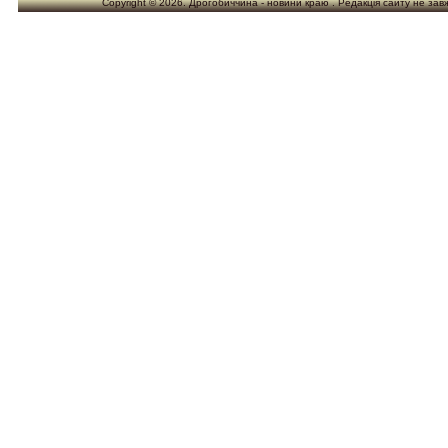
Copyright © 2026. Дрогобиччина - новини краю . Редакція сайту не завжд