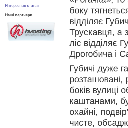
Интересные статьи
боку тягнеться
Наші партнери
відділяє Губич
Трускавця, а з
ліс відділяє Г
Дрогобича і С
Губичі дуже г
розташовані, р
боків вулиці 
каштанами, б
охайні, подвір
чисте, обсадж