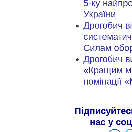
5-ку найпр
України
Дрогобич в
систематич
Силам обор
Дрогобич в
«Кращим мі
номінації «
Підписуйтес
нас у со