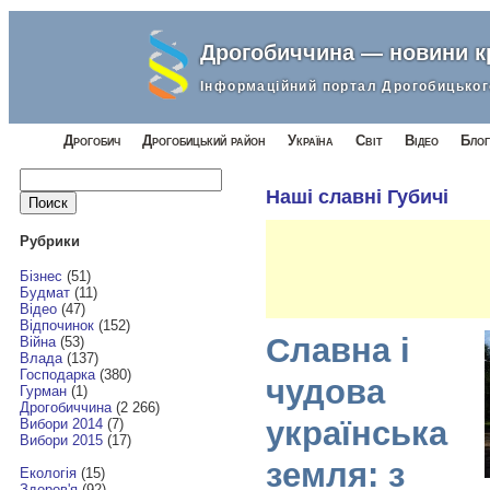
Дрогобиччина — новини 
Інформаційний портал Дрогобицьког
Дрогобич
Дрогобицький район
Україна
Світ
Відео
Блог
Найти:
Наші славні Губичі
Рубрики
Бізнес
(51)
Будмат
(11)
Відео
(47)
Відпочинок
(152)
Славна і
Війна
(53)
Влада
(137)
Господарка
(380)
чудова
Гурман
(1)
Дрогобиччина
(2 266)
українська
Вибори 2014
(7)
Вибори 2015
(17)
земля: з
Екологія
(15)
Здоров'я
(92)