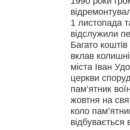
1990 роки гр
відремонтувал
1 листопада 
відслужили пе
Багато коштів
вклав колишні
міста Іван Уд
церкви спору
пам’ятник вої
жовтня на свя
коло пам’ятни
відбувається 