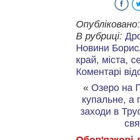
Опубліковано:
В рубриці:
Др
Новини Борис
край
,
міста
,
с
Коментарі від
«
Озеро на 
купальне, а 
заходи в Тру
свя
Обов'язкові 