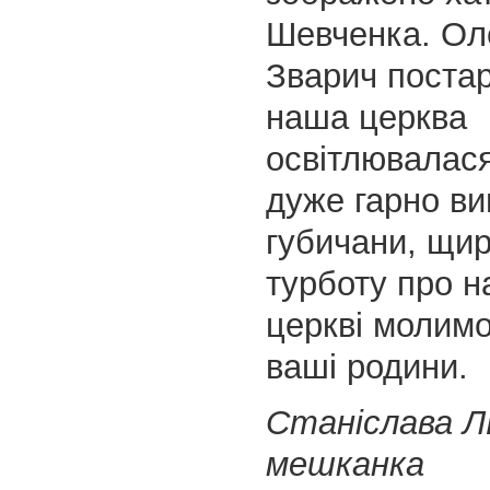
Шевченка. Ол
Зварич поста
наша церква
освітлювалася
дуже гарно виг
губичани, щир
турботу про на
церкві молимо
ваші родини.
Станіслава 
мешканка