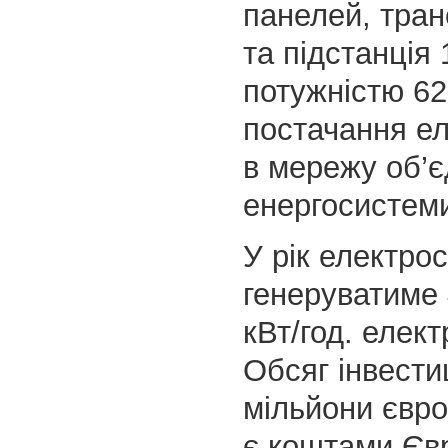
панелей, тра
та підстанція 
потужністю 6
постачання ел
в мережу об’є
енергосистеми
У рік електро
генеруватиме 
кВт/год. елект
Обсяг інвести
мільйони євро
є коштами Єв