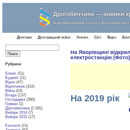
Дрогобиччина — новини 
Інформаційний портал Дрогобицьког
Дрогобич
Дрогобицький район
Україна
Світ
Відео
Блог
Найти:
На Яворівщині відкри
електростанцію (Фото)
Рубрики
Бізнес
(51)
Будмат
(11)
Відео
(47)
Відпочинок
(152)
Війна
(53)
Влада
(137)
На 2019 рік
Господарка
(380)
Гурман
(1)
Дрогобиччина
(2 265)
Вибори 2014
(7)
Вибори 2015
(17)
Екологія
(15)
Здоров'я
(92)