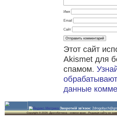
Имя
Email
Сайт
Этот сайт исп
Akismet для 
спамом.
Узнай
обрабатывают
данные комме
Зворотній зв'язок:
2drogobych@gm
Copyright © 2026. Дрогобиччина - новини краю . Редакція сайту не завжд