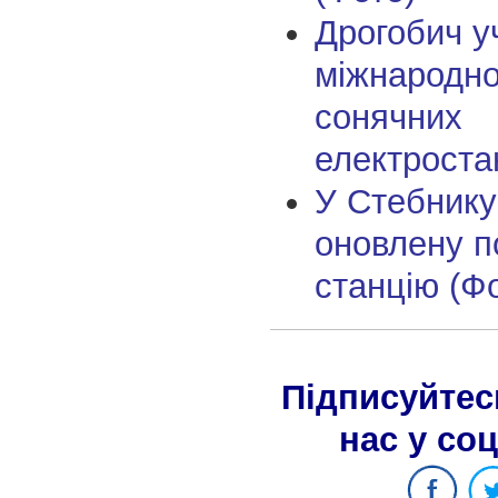
Дрогобич у
міжнародно
сонячних
електроста
У Стебнику
оновлену п
станцію (Ф
Підписуйтес
нас у со