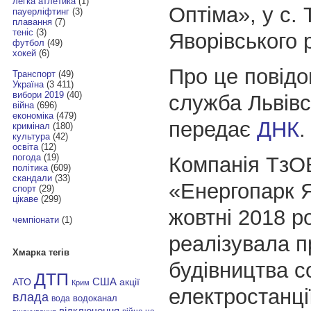
легка атлетика
(1)
Оптіма», у с.
пауерліфтинг
(3)
плавання
(7)
теніс
(3)
Яворівського 
футбол
(49)
хокей
(6)
Про це повідо
Транспорт
(49)
Україна
(3 411)
вибори 2019
(40)
служба Львівс
війна
(696)
економіка
(479)
передає
ДНК
.
кримінал
(180)
культура
(42)
освіта
(12)
погода
(19)
Компанія ТзО
політика
(609)
скандали
(33)
«Енергопарк Я
спорт
(29)
цікаве
(299)
жовтні 2018 р
чемпіонати
(1)
реалізувала п
Хмарка тегів
будівництва с
ДТП
АТО
США
акції
Крим
електростанці
влада
водоканал
вода
відключення