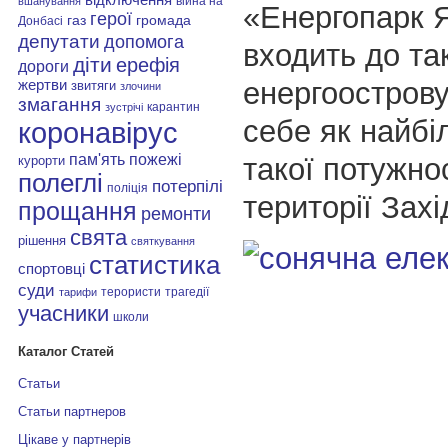
війна на
вшанування
«Енергопарк 
герої
газ
громада
Донбасі
депутати
допомога
входить до та
діти
ерефія
дороги
енергоострову
жертви
звитяги
злочини
змагання
карантин
зустрічі
себе як найбі
коронавірус
пам'ять
пожежі
такої потужнос
курорти
полеглі
потерпілі
поліція
території Захі
прощання
ремонти
свята
рішення
святкування
статистика
спортовці
суди
терористи
трагедії
тарифи
учасники
школи
Каталог Статей
Статьи
Статьи партнеров
Цікаве у партнерів