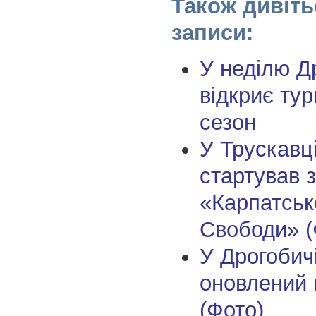
Також дивіть
записи:
У неділю Д
відкриє ту
сезон
У Трускавц
стартував з
«Карпатськ
Свободи» (
У Дрогобич
оновлений 
(Фото)