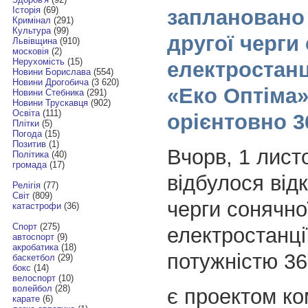
Історія
(69)
заплановано 
Кримінал
(291)
Культура
(99)
другої черги
Львівщина
(910)
московія
(2)
Нерухомість
(15)
електростанц
Новини Борислава
(554)
Новини Дрогобича
(3 620)
«Еко Оптіма»
Новини Стебника
(291)
Новини Трускавця
(902)
Освіта
(111)
орієнтовно 3
Плітки
(5)
Погода
(15)
Позитив
(1)
Вчорв, 1 лист
Політика
(40)
громада
(17)
відбулося від
Релігія
(77)
Світ
(809)
черги сонячно
катастрофи
(36)
Спорт
(275)
електростанці
автоспорт
(9)
акробатика
(18)
потужністю 36
баскетбол
(29)
бокс
(14)
велоспорт
(10)
волейбол
(28)
є проектом ко
карате
(6)