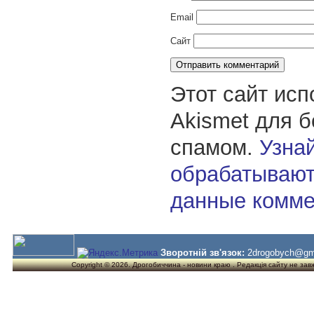
Email
Сайт
Этот сайт исп
Akismet для 
спамом.
Узнай
обрабатывают
данные комме
Зворотній зв'язок:
2drogobych@gm
Copyright © 2026. Дрогобиччина - новини краю . Редакція сайту не завжд