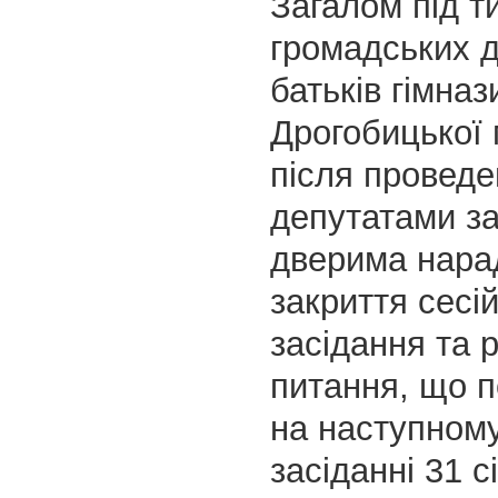
Загалом під т
громадських д
батьків гімназ
Дрогобицької 
після проведе
депутатами з
дверима нара
закриття сесі
засідання та 
питання, що п
на наступном
засіданні 31 с