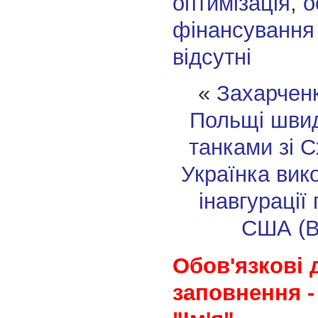
оптимізація
,
о
фінансування
відсутні
«
Захарченк
Польщі швид
танками зі С
Українка вик
інавгурації
США (В
Обов'язкові 
заповнення -