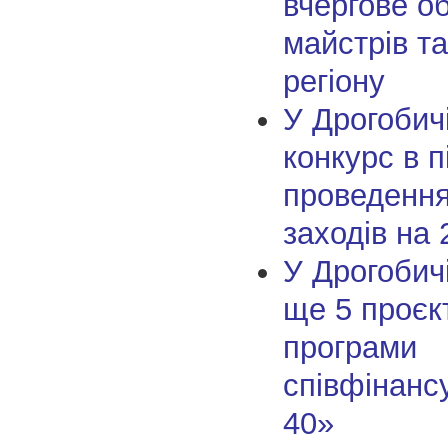
вчергове о
майстрів т
регіону
У Дрогобич
конкурс в 
проведення
заходів на 
У Дрогобич
ще 5 проєк
програми
співфінанс
40»