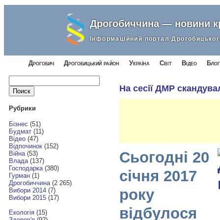
Дрогобиччина — новини 
Інформаційний портал Дрогобицьког
Дрогобич
Дрогобицький район
Україна
Світ
Відео
Блог
Найти:
На сесії ДМР скандувал
Рубрики
Бізнес
(51)
Будмат
(11)
Відео
(47)
Відпочинок
(152)
Сьогодні 20
Війна
(53)
Влада
(137)
Господарка
(380)
січня 2017
Гурман
(1)
Дрогобиччина
(2 265)
року
Вибори 2014
(7)
Вибори 2015
(17)
відбулося
Екологія
(15)
Здоров'я
(92)