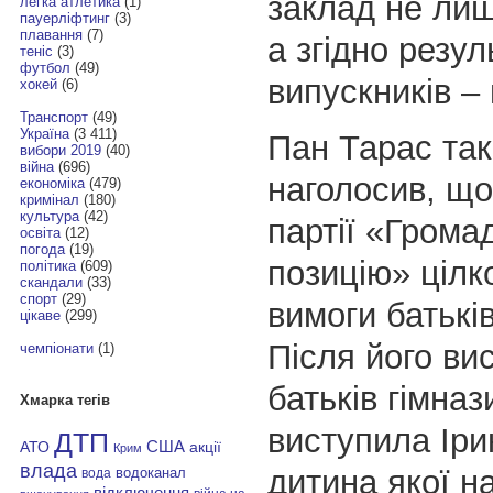
заклад не ли
легка атлетика
(1)
пауерліфтинг
(3)
плавання
(7)
а згідно резу
теніс
(3)
футбол
(49)
випускників – 
хокей
(6)
Транспорт
(49)
Україна
(3 411)
Пан Тарас та
вибори 2019
(40)
війна
(696)
наголосив, що
економіка
(479)
кримінал
(180)
культура
(42)
партії «Грома
освіта
(12)
погода
(19)
позицію» цілк
політика
(609)
скандали
(33)
спорт
(29)
вимоги батьків
цікаве
(299)
Після його вис
чемпіонати
(1)
батьків гімназ
Хмарка тегів
виступила Іри
ДТП
АТО
США
акції
Крим
влада
дитина якої н
водоканал
вода
відключення