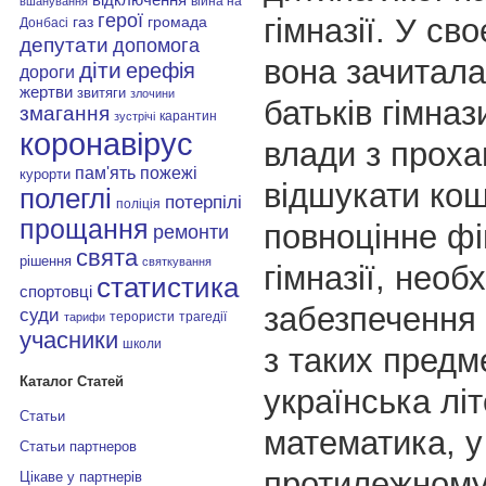
війна на
вшанування
герої
гімназії. У св
газ
громада
Донбасі
депутати
допомога
вона зачитала
діти
ерефія
дороги
жертви
звитяги
злочини
батьків гімназ
змагання
карантин
зустрічі
коронавірус
влади з прох
пам'ять
пожежі
курорти
відшукати кош
полеглі
потерпілі
поліція
прощання
повноцінне ф
ремонти
свята
рішення
святкування
гімназії, необ
статистика
спортовці
забезпечення 
суди
терористи
трагедії
тарифи
учасники
школи
з таких предме
Каталог Статей
українська лі
Статьи
математика, у
Статьи партнеров
протилежному
Цікаве у партнерів