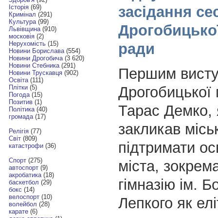
засідання сес
Історія
(69)
Кримінал
(291)
Культура
(99)
Дрогобицької
Львівщина
(910)
московія
(2)
Нерухомість
(15)
ради
Новини Борислава
(554)
Новини Дрогобича
(3 620)
Новини Стебника
(291)
Першим висту
Новини Трускавця
(902)
Освіта
(111)
Дрогобицької 
Плітки
(5)
Погода
(15)
Позитив
(1)
Тарас Демко, 
Політика
(40)
громада
(17)
закликав місь
Релігія
(77)
Світ
(809)
підтримати о
катастрофи
(36)
Спорт
(275)
міста, зокрем
автоспорт
(9)
акробатика
(18)
гімназію ім. Б
баскетбол
(29)
бокс
(14)
велоспорт
(10)
Лепкого як елі
волейбол
(28)
карате
(6)