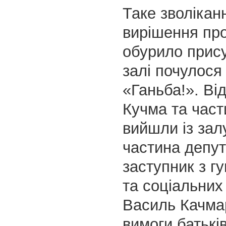
Таке зволікан
вирішення пр
обурило прису
залі почулося
«Ганьба!». Ві
Кучма та част
вийшли із залу
частина депут
заступник з г
та соціальних
Василь Качма
вимоги батьків