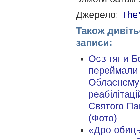
Джерело:
The
Також дивіть
записи:
Освітяни Б
переймали 
Обласному
реабілітаці
Святого П
(Фото)
«Дрогобиц