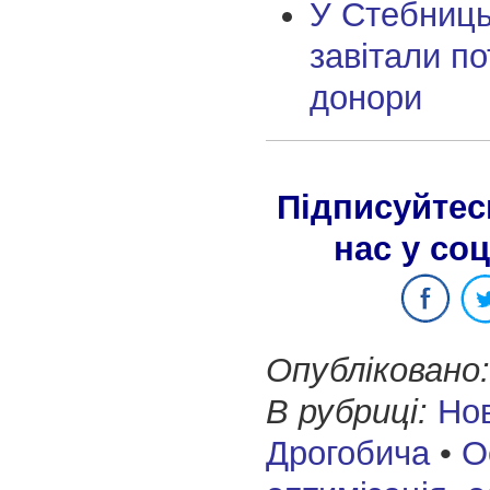
У Стебниць
завітали по
донори
Підписуйтес
нас у со
Опубліковано:
В рубриці:
Но
Дрогобича
•
О