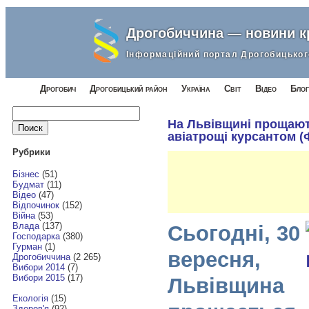
Дрогобиччина — новини 
Інформаційний портал Дрогобицьког
Дрогобич
Дрогобицький район
Україна
Світ
Відео
Блог
Найти:
На Львівщині прощают
авіатрощі курсантом (
Рубрики
Бізнес
(51)
Будмат
(11)
Відео
(47)
Відпочинок
(152)
Війна
(53)
Влада
(137)
Сьогодні, 30
Господарка
(380)
Гурман
(1)
вересня,
Дрогобиччина
(2 265)
Вибори 2014
(7)
Вибори 2015
(17)
Львівщина
Екологія
(15)
Здоров'я
(92)