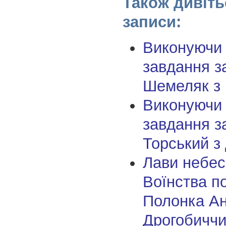
Також дивіть
записи:
Виконуючи
завдання з
Шемеляк з
Виконуючи
завдання з
Торський з
Лави небес
Воїнства п
Полонка Ан
Дрогобичч