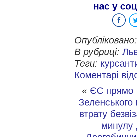
нас у со
Опубліковано:
В рубриці:
Ль
Теги:
курсант
Коментарі від
«
ЄС прямо 
Зеленського
втрату безві
минулу 