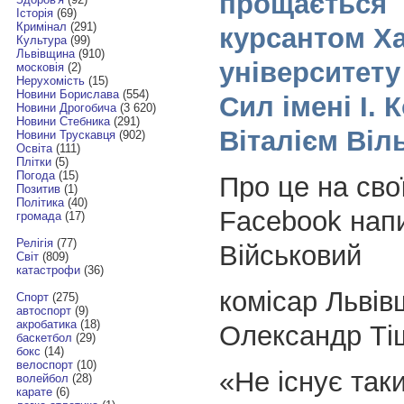
прощається
Історія
(69)
Кримінал
(291)
курсантом Ха
Культура
(99)
Львівщина
(910)
університету
московія
(2)
Нерухомість
(15)
Новини Борислава
(554)
Сил імені І.
Новини Дрогобича
(3 620)
Новини Стебника
(291)
Віталієм Віл
Новини Трускавця
(902)
Освіта
(111)
Плітки
(5)
Погода
(15)
Про це на свої
Позитив
(1)
Політика
(40)
Facebook нап
громада
(17)
Релігія
(77)
Військовий
Світ
(809)
катастрофи
(36)
комісар Льві
Спорт
(275)
автоспорт
(9)
акробатика
(18)
Олександр Ті
баскетбол
(29)
бокс
(14)
велоспорт
(10)
«Не існує так
волейбол
(28)
карате
(6)