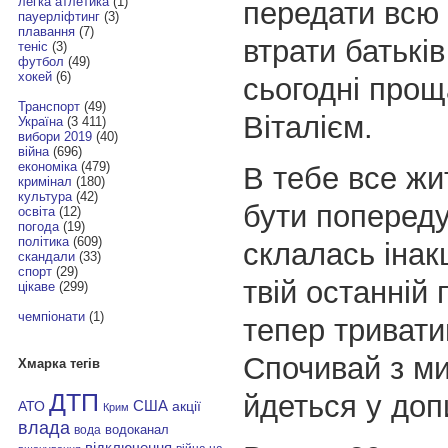
легка атлетика
(1)
передати всю б
пауерліфтинг
(3)
плавання
(7)
втрати батьків
теніс
(3)
футбол
(49)
хокей
(6)
сьогодні прощ
Транспорт
(49)
Віталієм.
Україна
(3 411)
вибори 2019
(40)
війна
(696)
економіка
(479)
В тебе все жи
кримінал
(180)
культура
(42)
бути попереду
освіта
(12)
погода
(19)
політика
(609)
склалась інак
скандали
(33)
спорт
(29)
твій останній 
цікаве
(299)
чемпіонати
(1)
тепер тривати
Спочивай з ми
Хмарка тегів
йдеться у допи
ДТП
АТО
США
акції
Крим
влада
водоканал
вода
відключення