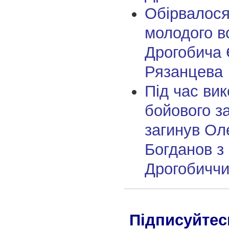
Обірвалося
молодого в
Дрогобича 
Рязанцева
Під час ви
бойового з
загинув Ол
Богданов з
Дрогобичч
Підписуйтес