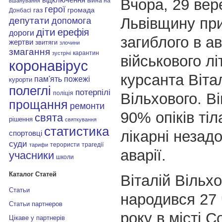
Вчора, 29 вер
війна на
вшанування
герої
газ
громада
Донбасі
Львівщину при
депутати
допомога
діти
ерефія
дороги
загиблого в а
жертви
звитяги
злочини
змагання
карантин
зустрічі
військового л
коронавірус
курсанта Віта
пам'ять
пожежі
курорти
полеглі
потерпілі
поліція
Вільхового. В
прощання
ремонти
90% опіків тіл
свята
рішення
святкування
статистика
лікарні незадо
спортовці
суди
терористи
трагедії
тарифи
аварії.
учасники
школи
Каталог Статей
Віталій Вільх
Статьи
народився 27
Статьи партнеров
року в місті С
Цікаве у партнерів