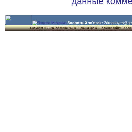
данные комме
Зворотній зв'язок:
2drogobych@gm
Copyright © 2026. Дрогобиччина - новини краю . Редакція сайту не завжд