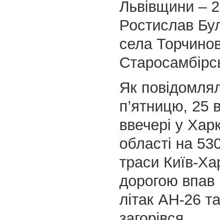
Львівщини – 2
Ростислав Бул
села Торчинов
Старосамбірсь
Як повідомлял
п’ятницю, 25 
ввечері у Харк
області на 530
траси Київ-Хар
дорогою впав 
літак АН-26 т
загорівся.