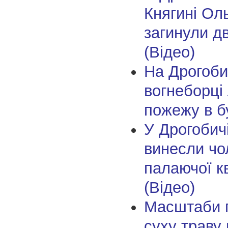
Княгині Ол
загинули дв
(Відео)
На Дрогоби
вогнеборці 
пожежу в бу
У Дрогобичі
винесли чо
палаючої к
(Відео)
Масштаби 
суху траву