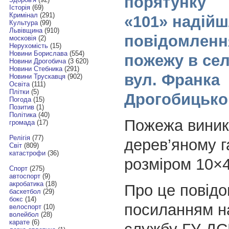
порятунку
Історія
(69)
Кримінал
(291)
«101» надій
Культура
(99)
Львівщина
(910)
повідомленн
московія
(2)
Нерухомість
(15)
Новини Борислава
(554)
пожежу в сел
Новини Дрогобича
(3 620)
Новини Стебника
(291)
вул. Франка
Новини Трускавця
(902)
Освіта
(111)
Плітки
(5)
Дрогобицько
Погода
(15)
Позитив
(1)
Політика
(40)
Пожежа виник
громада
(17)
Релігія
(77)
дерев’яному г
Світ
(809)
катастрофи
(36)
розміром 10×4
Спорт
(275)
автоспорт
(9)
акробатика
(18)
Про це повід
баскетбол
(29)
бокс
(14)
посиланням н
велоспорт
(10)
волейбол
(28)
карате
(6)