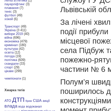
службу ГУ ДС
легка атлетика
(1)
пауерліфтинг
(3)
Львівській обл
плавання
(7)
теніс
(3)
футбол
(49)
хокей
(6)
За лічені хви
Транспорт
(49)
події прибули
Україна
(3 411)
вибори 2019
(40)
війна
(696)
місцевої пож
економіка
(479)
кримінал
(180)
села Підбуж т
культура
(42)
освіта
(12)
погода
(19)
пожежно-ряту
політика
(609)
скандали
(33)
частини № 6 м
спорт
(29)
цікаве
(299)
чемпіонати
(1)
Полум’я швид
поширилось д
Хмарка тегів
конструкціями
ДТП
АТО
США
акції
Крим
влада
водоканал
вода
момент прибу
відключення