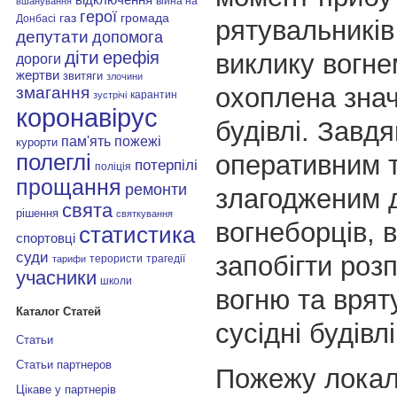
війна на
вшанування
герої
газ
громада
Донбасі
рятувальників
депутати
допомога
діти
ерефія
виклику вогне
дороги
жертви
звитяги
злочини
охоплена зна
змагання
карантин
зустрічі
коронавірус
будівлі. Завдя
пам'ять
пожежі
курорти
оперативним 
полеглі
потерпілі
поліція
прощання
ремонти
злагодженим 
свята
рішення
святкування
вогнеборців, 
статистика
спортовці
суди
запобігти ро
терористи
трагедії
тарифи
учасники
школи
вогню та врят
Каталог Статей
сусідні будівлі
Статьи
Статьи партнеров
Пожежу локал
Цікаве у партнерів