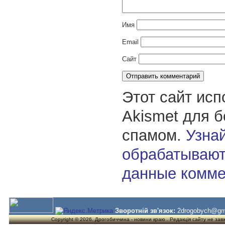
Имя
Email
Сайт
Этот сайт исп
Akismet для 
спамом.
Узнай
обрабатывают
данные комме
Зворотній зв'язок:
2drogobych@gm
Copyright © 2026. Дрогобиччина - новини краю . Редакція сайту не завжд