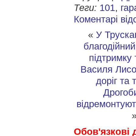
Теги:
101
,
гар
Коментарі від
«
У Труска
благодійний
підтримку 
Василя Лис
доріг та 
Дрогоби
відремонтуют
Обов'язкові 