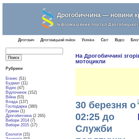
Дрогобиччина — новини 
Інформаційний портал Дрогобицьког
Дрогобич
Дрогобицький район
Україна
Світ
Відео
Блог
Найти:
На Дрогобиччині згорів
мотоцикли
Рубрики
Бізнес
(51)
Будмат
(11)
Відео
(47)
Відпочинок
(152)
Війна
(53)
Влада
(137)
30 березня о
Господарка
(380)
Гурман
(1)
02:25 до
Дрогобиччина
(2 265)
Вибори 2014
(7)
Вибори 2015
(17)
Служби
Екологія
(15)
Здоров'я
(92)