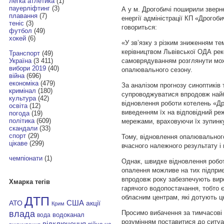
легка атлетика
(1)
пауерліфтинг
(3)
А у м. Дрогобичі поширили зверн
плавання
(7)
енергії адміністрації КП «Дрогоб
теніс
(3)
говориться:
футбол
(49)
хокей
(6)
«У зв’язку з різким зниженням те
керівництвом Львівської ОДА ре
Транспорт
(49)
самоврядуванням розглянути мож
Україна
(3 411)
вибори 2019
(40)
опалювального сезону.
війна
(696)
економіка
(479)
За аналізом прогнозу синоптиків 
кримінал
(180)
супроводжуватися впродовж найбл
культура
(42)
відновлення роботи котелень «Д
освіта
(12)
виведенням їх на відповідний ре
погода
(19)
політика
(609)
мережами, враховуючи їх зупинку
скандали
(33)
спорт
(29)
Тому, відновлення опалювального
цікаве
(299)
вчасного належного результату і 
чемпіонати
(1)
Однак, швидке відновлення робо
опалення можливе на тих підприє
впродовж року забезпечують виро
Хмарка тегів
гарячого водопостачання, тобто 
обласним центрам, які дотують 
ДТП
АТО
США
акції
Крим
влада
Просимо вибачення за тимчасові 
водоканал
вода
розумінням поставитися до ситуац
відключення