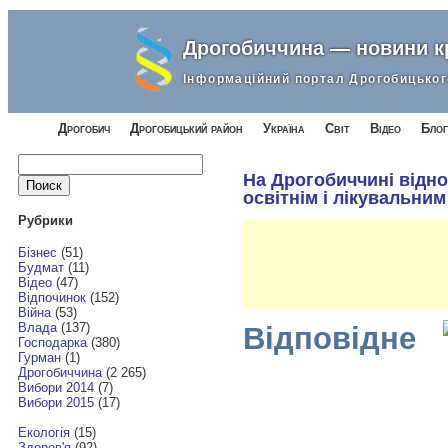
Дрогобиччина — новини 
Інформаційний портал Дрогобицьког
Дрогобич
Дрогобицький район
Україна
Світ
Відео
Блог
Найти:
На Дрогобиччині відн
освітнім і лікувальни
Рубрики
Бізнес
(51)
Будмат
(11)
Відео
(47)
Відпочинок
(152)
Війна
(53)
Влада
(137)
Відповідне
Господарка
(380)
Гурман
(1)
Дрогобиччина
(2 265)
Вибори 2014
(7)
Вибори 2015
(17)
Екологія
(15)
Здоров'я
(92)