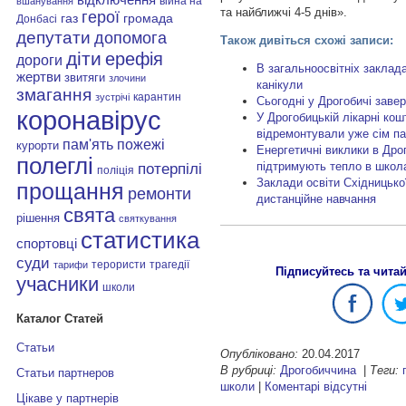
війна на
вшанування
та найближчі 4-5 днів».
герої
газ
громада
Донбасі
депутати
допомога
Також дивіться схожі записи:
діти
ерефія
дороги
В загальноосвітніх заклад
жертви
звитяги
злочини
канікули
змагання
карантин
зустрічі
Сьогодні у Дрогобичі зав
коронавірус
У Дрогобицькій лікарні кош
відремонтували уже сім па
пам'ять
пожежі
курорти
Енергетичні виклики в Дрог
полеглі
підтримують тепло в школа
потерпілі
поліція
Заклади освіти Східницько
прощання
ремонти
дистанційне навчання
свята
рішення
святкування
статистика
спортовці
суди
терористи
трагедії
тарифи
Підписуйтесь та чита
учасники
школи
Каталог Статей
Статьи
Опубліковано:
20.04.2017
В рубриці:
Дрогобиччина
|
Теги:
Статьи партнеров
школи
|
Коментарі відсутні
Цікаве у партнерів