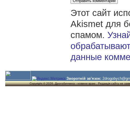
Этот сайт исп
Akismet для 
спамом.
Узнай
обрабатывают
данные комме
Зворотній зв'язок:
2drogobych@gm
Copyright © 2026. Дрогобиччина - новини краю . Редакція сайту не завжд