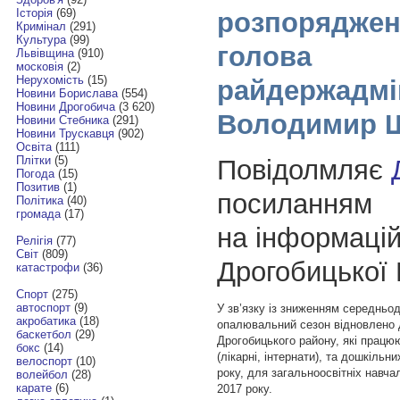
Історія
(69)
розпоряджен
Кримінал
(291)
Культура
(99)
голова
Львівщина
(910)
московія
(2)
Нерухомість
(15)
райдержадмін
Новини Борислава
(554)
Новини Дрогобича
(3 620)
Володимир 
Новини Стебника
(291)
Новини Трускавця
(902)
Освіта
(111)
Плітки
(5)
Повідолмляє
Погода
(15)
Позитив
(1)
посиланням
Політика
(40)
громада
(17)
на інформацій
Релігія
(77)
Світ
(809)
Дрогобицької
катастрофи
(36)
Спорт
(275)
автоспорт
(9)
У зв’язку із зниженням середньо
акробатика
(18)
опалювальний сезон відновлено
баскетбол
(29)
Дрогобицького району, які працю
бокс
(14)
(лікарні, інтернати), та дошкільни
велоспорт
(10)
року, для загальноосвітніх навчал
волейбол
(28)
карате
(6)
2017 року.