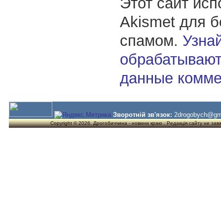
Этот сайт исп
Akismet для 
спамом.
Узнай
обрабатывают
данные комме
Зворотній зв'язок:
2drogobych@gm
Copyright © 2026. Дрогобиччина - новини краю . Редакція сайту не завжд