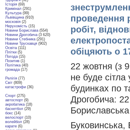
Історія
(69)
знеструмлен
Кримінал
(291)
Культура
(99)
проведення 
Львівщина
(910)
московія
(2)
Нерухомість
(15)
робіт, відно
Новини Борислава
(554)
Новини Дрогобича
(3 620)
електропост
Новини Стебника
(291)
Новини Трускавця
(902)
Освіта
(111)
обіцяють о 1
Плітки
(5)
Погода
(15)
Позитив
(1)
22 жовтня (з 9
Політика
(40)
громада
(17)
не буде сітла
Релігія
(77)
Світ
(809)
будинках по т
катастрофи
(36)
Спорт
(275)
Дрогобича: 22 
автоспорт
(9)
акробатика
(18)
Бориславська
баскетбол
(29)
бокс
(14)
велоспорт
(10)
волейбол
(28)
Буковинська, 
карате
(6)