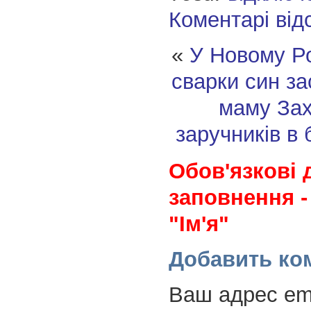
Коментарі від
«
У Новому Ро
сварки син з
маму
За
заручників в 
Обов'язкові 
заповнення -
"Ім'я"
Добавить ко
Ваш адрес ema