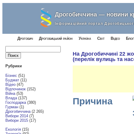
Дрогобиччина — новини 
Інформаційний портал Дрогобицьког
Дрогобич
Дрогобицький район
Україна
Світ
Відео
Блог
Найти:
На Дрогобиччині 22 жо
(перелік вулиць та нас
Рубрики
Бізнес
(51)
Будмат
(11)
Відео
(47)
Відпочинок
(152)
Війна
(53)
Влада
(137)
Причина
Господарка
(380)
Гурман
(1)
Дрогобиччина
(2 265)
Вибори 2014
(7)
Вибори 2015
(17)
Екологія
(15)
Здоров'я
(92)