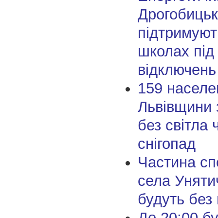
Дрогобицькі
підтримуют
школах під
відключень
159 населе
Львівщини
без світла 
снігопад
Частина сп
села Унятич
будуть без
До 20:00 бу