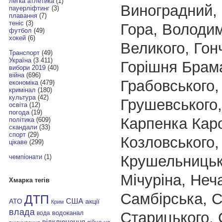
легка атлетика
(1)
Виноградний, 
пауерліфтинг
(3)
плавання
(7)
теніс
(3)
Гора, Володи
футбол
(49)
хокей
(6)
Великого, Гон
Транспорт
(49)
Україна
(3 411)
Горішня Брам
вибори 2019
(40)
війна
(696)
Грабовського,
економіка
(479)
кримінал
(180)
культура
(42)
Грушевського,
освіта
(12)
погода
(19)
Карпенка Каро
політика
(609)
скандали
(33)
спорт
(29)
Козловського,
цікаве
(299)
Крушельницьк
чемпіонати
(1)
Мічуріна, Неч
Хмарка тегів
Самбірська, С
ДТП
АТО
США
акції
Крим
влада
Старицького, 
водоканал
вода
відключення