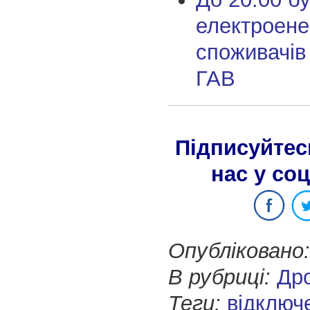
електроене
споживачів 
ГАВ
Підписуйтес
нас у со
Опубліковано:
В рубриці:
Др
Теги:
відключ