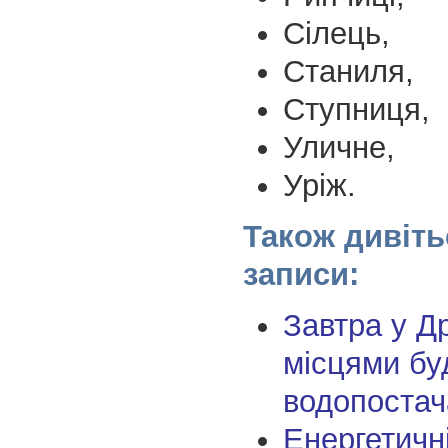
Сілець,
Станиля,
Ступниця,
Уличне,
Уріж.
Також дивіть
записи:
Завтра у Д
місцями бу
водопостач
Енергетичн