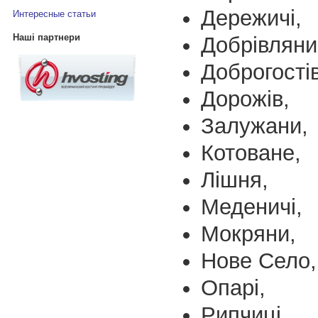
Дережичі,
Интересные статьи
Наші партнери
Добрівляни
Доброгостів
Дорожів,
Залужани,
Котоване,
Лішня,
Меденичі,
Мокряни,
Нове Село,
Опарі,
Рипчиці,