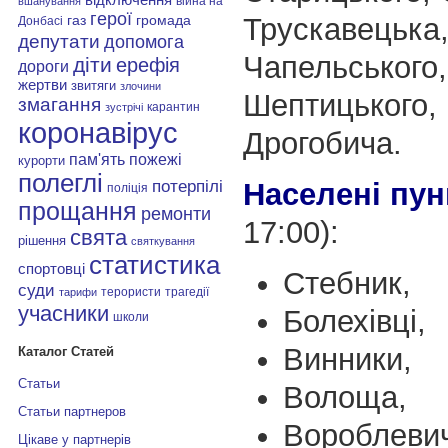
війна на
вшанування
герої
Трускавецька
газ
громада
Донбасі
депутати
допомога
Чапельського,
діти
ерефія
дороги
жертви
звитяги
злочини
Шептицького,
змагання
карантин
зустрічі
коронавірус
Дрогобича.
пам'ять
пожежі
курорти
полеглі
Населені пун
потерпілі
поліція
прощання
ремонти
17:00):
свята
рішення
святкування
статистика
спортовці
Стебник,
суди
терористи
трагедії
тарифи
учасники
Болехівці,
школи
Винники,
Каталог Статей
Статьи
Волоща,
Статьи партнеров
Вороблевич
Цікаве у партнерів