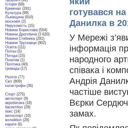
який
Історія
(69)
Кримінал
(291)
готувався на
Культура
(99)
Львівщина
(910)
Данилка в 20
московія
(2)
Нерухомість
(15)
Новини Борислава
(554)
Новини Дрогобича
(3 620)
У Мережі з’яв
Новини Стебника
(291)
Новини Трускавця
(902)
інформація пр
Освіта
(111)
Плітки
(5)
Погода
(15)
народного арт
Позитив
(1)
Політика
(40)
співака і ком
громада
(17)
Релігія
(77)
Андрія Данилк
Світ
(809)
катастрофи
(36)
частіше висту
Спорт
(275)
автоспорт
(9)
Вєрки Сердючк
акробатика
(18)
баскетбол
(29)
замах.
бокс
(14)
велоспорт
(10)
волейбол
(28)
карате
(6)