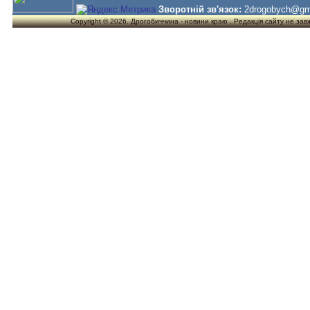
Зворотній зв'язок:
2drogobych@gm
Copyright © 2026. Дрогобиччина - новини краю . Редакція сайту не завжд