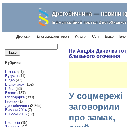
Дрогобиччина — новини 
Інформаційний портал Дрогобицьког
Дрогобич
Дрогобицький район
Україна
Світ
Відео
Блог
Найти:
На Андрія Данилка гот
близького оточення
Рубрики
Бізнес
(51)
Будмат
(11)
Відео
(47)
Відпочинок
(152)
Війна
(53)
Влада
(137)
У соцмережі
Господарка
(380)
Гурман
(1)
заговорили
Дрогобиччина
(2 265)
Вибори 2014
(7)
Вибори 2015
(17)
про замах,
Екологія
(15)
Здоров'я
(92)