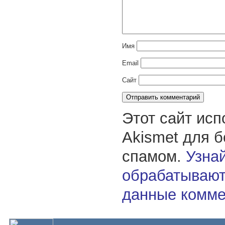
Имя
Email
Сайт
Этот сайт исп
Akismet для 
спамом.
Узнай
обрабатывают
данные комме