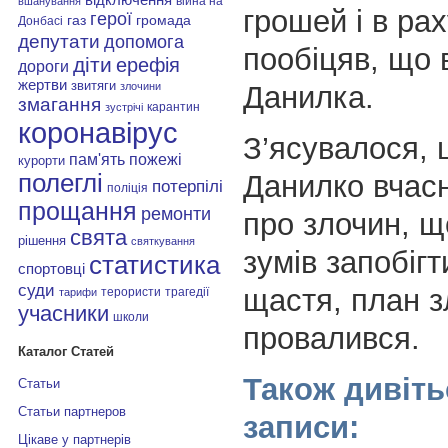
війна на
вшанування
грошей і в ра
герої
газ
громада
Донбасі
депутати
допомога
пообіцяв, що 
діти
ерефія
дороги
жертви
звитяги
Данилка.
злочини
змагання
карантин
зустрічі
коронавірус
З’ясувалося, 
пам'ять
пожежі
курорти
Данилко вчасн
полеглі
потерпілі
поліція
прощання
ремонти
про злочин, що
свята
рішення
святкування
зумів запобігт
статистика
спортовці
суди
щастя, план 
терористи
трагедії
тарифи
учасники
школи
провалився.
Каталог Статей
Також дивіть
Статьи
Статьи партнеров
записи:
Цікаве у партнерів