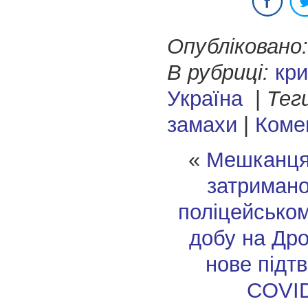
Опубліковано:
В рубриці:
кри
Україна
|
Тег
замахи
|
Комен
«
Мешканця
затримано
поліцейсько
добу на Дро
нове підт
COVID