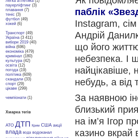
Як повідомля
легка атлетика
(1)
пауерліфтинг
(3)
паблік «Звез
плавання
(7)
теніс
(3)
футбол
(49)
Instagram, сім
хокей
(6)
Андрій Данилк
Транспорт
(49)
Україна
(3 411)
вибори 2019
(40)
що його житт
війна
(696)
економіка
(479)
небезпека. І 
кримінал
(180)
культура
(42)
освіта
(12)
найцікавіше, н
погода
(19)
політика
(609)
небудь, а від
скандали
(33)
спорт
(29)
цікаве
(299)
За наявною і
чемпіонати
(1)
близький прия
Хмарка тегів
на ім’я Ігор п
ДТП
АТО
США
акції
Крим
казино вкрай 
влада
водоканал
вода
відключення