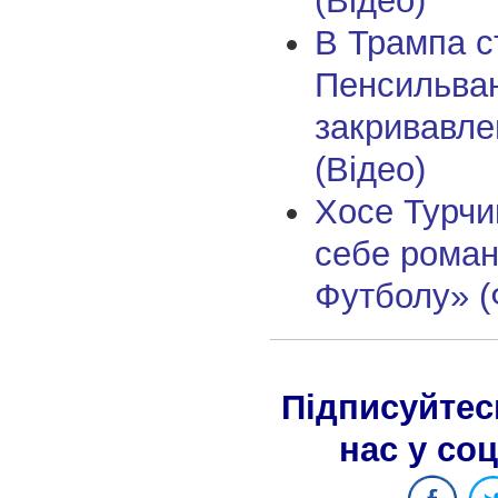
(Відео)
В Трампа с
Пенсильвані
закривавле
(Відео)
Хосе Турчи
себе рома
Футболу» (
Підписуйтес
нас у со