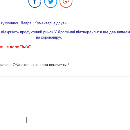
:
гумконвої
,
Лавра
|
Коментарі відсутні
 відкриють продуктовий ринок
У Дрогобичі підтвердилися ще два випад
на коронавірус
»
лише поле "Ім'я"
икован.
Обязательные поля помечены
*