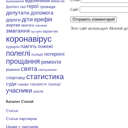
відключення
війна на
вшанування
герої
газ
громада
Донбасі
Сайт
депутати
допомога
діти
ерефія
дороги
жертви
звитяги
злочини
Этот сайт использует Akismet д
змагання
карантин
зустрічі
коронавірус
пам'ять
пожежі
курорти
полеглі
потерпілі
поліція
прощання
ремонти
свята
рішення
святкування
статистика
спортовці
суди
терористи
трагедії
тарифи
учасники
школи
Каталог Статей
Статьи
Статьи партнеров
Цікаве у партнерів