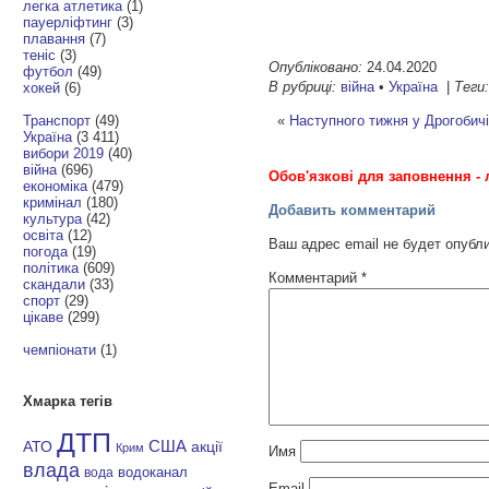
легка атлетика
(1)
пауерліфтинг
(3)
плавання
(7)
теніс
(3)
Опубліковано:
24.04.2020
футбол
(49)
В рубриці:
війна
•
Україна
|
Теги
хокей
(6)
«
Наступного тижня у Дрогобичі
Транспорт
(49)
Україна
(3 411)
вибори 2019
(40)
війна
(696)
Обов'язкові для заповнення - 
економіка
(479)
кримінал
(180)
Добавить комментарий
культура
(42)
освіта
(12)
Ваш адрес email не будет опубл
погода
(19)
політика
(609)
Комментарий
*
скандали
(33)
спорт
(29)
цікаве
(299)
чемпіонати
(1)
Хмарка тегів
ДТП
АТО
США
акції
Крим
Имя
влада
водоканал
вода
Email