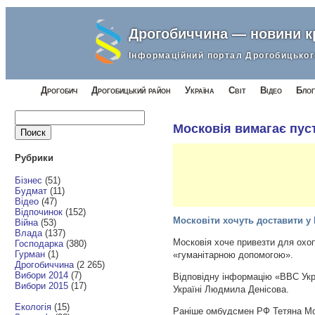
Дрогобиччина — новини 
Інформаційний портал Дрогобицьког
Дрогобич
Дрогобицький район
Україна
Світ
Відео
Блог
Найти:
Московія вимагає пус
Рубрики
Бізнес
(51)
Будмат
(11)
Відео
(47)
Відпочинок
(152)
Московіти хочуть доставити у
Війна
(53)
Влада
(137)
Московія хоче привезти для охо
Господарка
(380)
Гурман
(1)
«гуманітарною допомогою».
Дрогобиччина
(2 265)
Вибори 2014
(7)
Відповідну інформацію «ВВС Укр
Вибори 2015
(17)
Україні Людмила Денісова.
Екологія
(15)
Раніше омбудсмен РФ Тетяна Мо