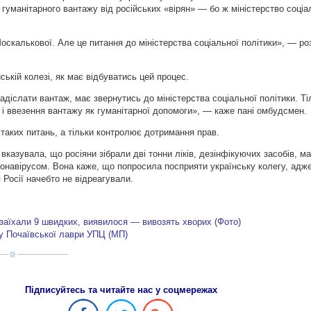
гуманітарного вантажу від російських «вірян» — бо ж міністерство соціа
скалькової. Але це питання до міністерства соціальної політики», — роз
ській колезі, як має відбуватись цей процес.
надіслати вантаж, має звернутись до міністерства соціальної політики. Т
і ввезення вантажу як гуманітарної допомоги», — каже пані омбудсмен.
таких питань, а тільки контролює дотримання прав.
вказувала, що росіяни зібрали дві тонни ліків, дезінфікуючих засобів, ма
ронавірусом. Вона каже, що попросила посприяти українську колегу, адже
 Росії начебто не відреагували.
заїхали 9 швидких, виявилося — вивозять хворих (Фото)
у Почаївської лаври УПЦ (МП)
Підписуйтесь та читайте нас у соцмережах