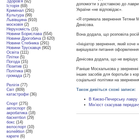
Здоров'я
(92)
допомогти з доставкою до лаври 
Історія
(69)
України «не відповідає».
Кримінал
(291)
Культура
(99)
«Я отримала звернення Тетяни Мо
Львівщина
(910)
московія
(2)
Денісова.
Нерухомість
(15)
Новини Борислава
(554)
Вона додала, що розповіла росій
Новини Дрогобича
(3 620)
Новини Стебника
(291)
«Ініціатор звернення, який хоче 
Новини Трускавця
(902)
вирішувати питання оформлення 
Освіта
(111)
Плітки
(5)
Денісова додала, що не вирішує 
Погода
(15)
Позитив
(1)
Раніше Москалькова у зверненні 
Політика
(40)
інших засобів для боротьби з ко
громада
(17)
соціальної політики на звернення
Релігія
(77)
Світ
(809)
Також дивіться схожі записи:
катастрофи
(36)
В Києво-Печерську лавру 
Спорт
(275)
Мін’юст скасував передач
автоспорт
(9)
акробатика
(18)
баскетбол
(29)
бокс
(14)
велоспорт
(10)
волейбол
(28)
карате
(6)