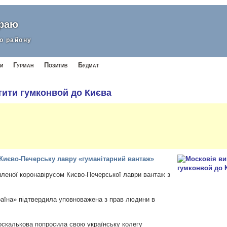
краю
о району
и
Гурман
Позитив
Будмат
тити гумконвой до Києва
 Києво-Печерську лавру «гуманітарний вантаж»
пленої коронавірусом Києво-Печерської лаври вантаж з
аїна» підтвердила уповноважена з прав людини в
скалькова попросила свою українську колегу