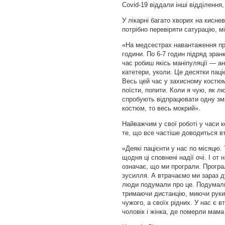
Covid-19 віддали інші відділення, 
У лікарні багато хворих на киснев
потрібно перевіряти сатурацію, м
«На медсестрах навантаження пр
години. По 6-7 годин підряд зранк
час робиш якісь маніпуляції — ан
катетери, уколи. Це десятки паці
Весь цей час у захисному костюмі
поїсти, попити. Коли я чую, як л
спробують відпрацювати одну змі
костюм, то весь мокрий».
Найважчим у свої роботі у часи 
те, що все частіше доводиться вт
«Деякі пацієнти у нас по місяцю.
щодня ці сповнені надії очі. І от
означає, що ми програли. Програл
зусилля. А втрачаємо ми зараз 
люди подумали про це. Подумали
тримаючи дистанцію, миючи руки,
чужого, а своїх рідних. У нас є 
чоловік і жінка, де померли мама