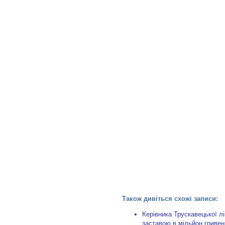
Також дивіться схожі записи:
Керівника Трускавецької лі
заставою в мільйон гривен