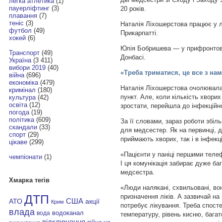
легка атлетика
(1)
пауерліфтинг
(3)
20 років.
плавання
(7)
теніс
(3)
Наталія Ліхошерстова працює у лі
футбол
(49)
Прикарпатті.
хокей
(6)
Юлія Бобришева — у прифронтові
Транспорт
(49)
Донбасі.
Україна
(3 411)
вибори 2019
(40)
«Треба триматися, це все з на
війна
(696)
економіка
(479)
Наталія Ліхошерстова очолювал
кримінал
(180)
пункт. Але, коли кількість хвори
культура
(42)
освіта
(12)
зростати, перейшла до інфекційно
погода
(19)
політика
(609)
За її словами, зараз роботи збіль
скандали
(33)
для медсестер. Як на первинці, д
спорт
(29)
приймають хворих, так і в інфекц
цікаве
(299)
«Пацієнти у паніці першими теле
чемпіонати
(1)
І ця комунікація забирає дуже ба
медсестра.
Хмарка тегів
«Люди налякані, схвильовані, вон
призначення ліків. А зазвичай на
ДТП
АТО
США
акції
Крим
потребує лікування. Треба спост
влада
водоканал
вода
температуру, рівень кисню, багат
відключення