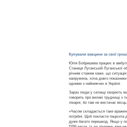
Купували вакцини за свої грош
Юлія Бобришева працює в амбула
Станиця Луганській Луганської об
річним стажем каже, що ситуація
напружена, хоча довго показники 
одними з найнижчих в Україні.
Зараз люди у селищі хворіють мас
говорить про великі труднощі з т
лікарні, бо там не вистачає місць
«Часом складається таке враженн
потрібні. Щоб покласти пацієнта 
дуже багато перешкод. Якщо у па
ПЛР-тести, їх до лікарень вже не