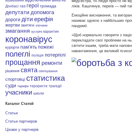
війна на
медсестра, то люди просто не ві
вшанування
герої
газ
громада
ліків. Кашлянув, переїв — пий та
Донбасі
депутати
допомога
Емоційне виснаження, та вигоран
діти
ерефія
дороги
називає однією з найбільших пр
жертви
звитяги
пандемії.
злочини
змагання
карантин
зустрічі
«Щоб нормально говорити з паціє
коронавірус
перекладати свої проблеми на нь
світити іншим, треба мати наповн
пам'ять
пожежі
курорти
навантаження, це великий психол
полеглі
потерпілі
поліція
прощання
ремонти
свята
рішення
святкування
статистика
спортовці
суди
терористи
трагедії
тарифи
учасники
школи
Каталог Статей
Статьи
Статьи партнеров
Цікаве у партнерів