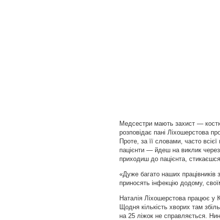
Медсестри мають захист — костю
розповідає пані Ліхошерстова про
Проте, за її словами, часто всієї
пацієнти — йдеш на виклик через 
приходиш до пацієнта, стикаєшся
«Дуже багато наших працівників з
приносять інфекцію додому, свої
Наталія Ліхошерстова працює у Ко
Щодня кількість хворих там збіл
на 25 ліжок не справляється. Нин