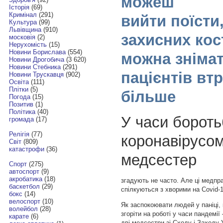
можеш
Історія
(69)
Кримінал
(291)
вийти поїсти,
Культура
(99)
Львівщина
(910)
захисних кос
московія
(2)
Нерухомість
(15)
Новини Борислава
(554)
можна знімат
Новини Дрогобича
(3 620)
Новини Стебника
(291)
пацієнтів вт
Новини Трускавця
(902)
Освіта
(111)
Плітки
(5)
більше
Погода
(15)
Позитив
(1)
Політика
(40)
У часи бороть
громада
(17)
Релігія
(77)
коронавірусом
Світ
(809)
катастрофи
(36)
медсестер
Спорт
(275)
автоспорт
(9)
акробатика
(18)
згадують не часто. Але ці медпр
баскетбол
(29)
спілкуються з хворими на Covid-1
бокс
(14)
велоспорт
(10)
Як заспокоювати людей у паніці,
волейбол
(28)
згоріти на роботі у часи пандемі
карате
(6)
дві медсестри зі Сходу і Заходу 