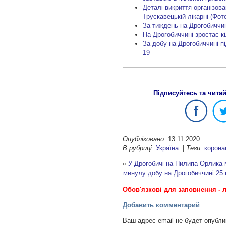
Деталі викриття організован
Трускавецькій лікарні (Фот
За тиждень на Дрогобиччин
На Дрогобиччині зростає к
За добу на Дрогобиччині п
19
Підписуйтесь та чита
Опубліковано:
13.11.2020
В рубриці:
Україна
|
Теги:
корона
«
У Дрогобичі на Пилипа Орлика 
минулу добу на Дрогобиччині 25
Обов'язкові для заповнення - л
Добавить комментарий
Ваш адрес email не будет опубли