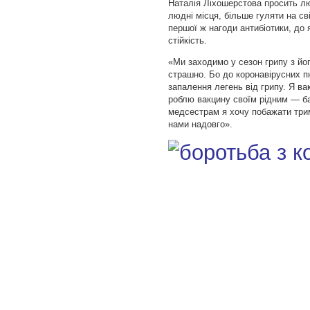
Наталія Ліхошерстова просить лю
людні місця, більше гуляти на сві
першої ж нагоди антибіотики, до 
стійкість.
«Ми заходимо у сезон грипу з йог
страшно. Бо до коронавірусних 
запалення легень від грипу. Я ва
роблю вакцину своїм рідним — б
медсестрам я хочу побажати трим
нами надовго».