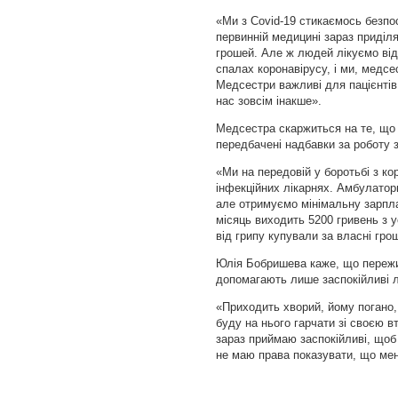
«Ми з Covid-19 стикаємось безпо
первинній медицині зараз приділ
грошей. Але ж людей лікуємо від 
спалах коронавірусу, і ми, медсе
Медсестри важливі для пацієнтів 
нас зовсім інакше».
Медсестра скаржиться на те, що
передбачені надбавки за роботу 
«Ми на передовій у боротьбі з кор
інфекційних лікарнях. Амбулатор
але отримуємо мінімальну зарпла
місяць виходить 5200 гривень з 
від грипу купували за власні грош
Юлія Бобришева каже, що пережит
допомагають лише заспокійливі л
«Приходить хворий, йому погано,
буду на нього гарчати зі своєю 
зараз приймаю заспокійливі, щоб
не маю права показувати, що мен