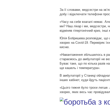
За її словами, медсестри на зв’я
добу і відключати телефони прос
«Часу на себе взагалі немає. Ал
ми? Наш лікар і ми, медсестри, н
відміняв гіпертонічний криз, інші
Юлія Бобришева розповідає, що щ
хворих на Covid-19. Перевіряє їхн
кисню.
«Навантаження збільшилось в раз
стараємось до амбулаторії не ве
Буває таке, що по кілька разів н
ще кашель і температура».
В амбулаторії у Станиці обладна
інших кабінет, куди йдуть пацієн
«Цього тижня було трохи легше.
хворих, яких весь час провідувал