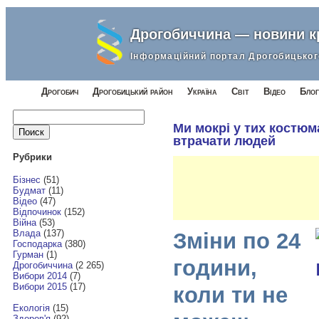
Дрогобиччина — новини 
Інформаційний портал Дрогобицьког
Дрогобич
Дрогобицький район
Україна
Світ
Відео
Блог
Найти:
Ми мокрі у тих костюм
втрачати людей
Рубрики
Бізнес
(51)
Будмат
(11)
Відео
(47)
Відпочинок
(152)
Війна
(53)
Влада
(137)
Зміни по 24
Господарка
(380)
Гурман
(1)
години,
Дрогобиччина
(2 265)
Вибори 2014
(7)
Вибори 2015
(17)
коли ти не
Екологія
(15)
Здоров'я
(92)