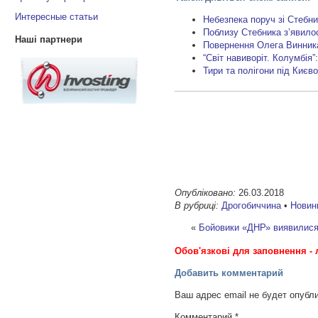
Интересные статьи
Небезпека поруч зі Стебни
Поблизу Стебника з’явило
Наші партнери
Повернення Олега Винника
“Світ навиворіт. Колумбія
Тири та полігони під Києв
Опубліковано:
26.03.2018
В рубриці:
Дрогобиччина
•
Новин
«
Бойовики «ДНР» виявилися 
Обов'язкові для заповнення - 
Добавить комментарий
Ваш адрес email не будет опубл
Комментарий
*