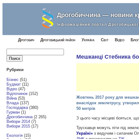
Дрогобиччина — новини 
Інформаційний портал Дрогобицьког
Дрогобич
Дрогобицький район
Україна
Світ
Відео
Блог
Найти:
Мешканці Стебника боя
Рубрики
Бізнес
(51)
Будмат
(11)
Відео
(47)
Відпочинок
(152)
Жовтень 2017 року для мешкан
Війна
(53)
Влада
(137)
внаслідок землетрусу, утворил
Господарка
(380)
50 метрів
Гурман
(1)
Дрогобиччина
(2 265)
З цього часу місцеві бояться, що
Вибори 2014
(7)
Вибори 2015
(17)
Трускавця можуть піти під земл
Україні»
з ведучим і силачем О
Екологія
(15)
ДНК
з посиланням на
ZIK
.