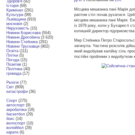
Здоров'я
(92)
Історія
(69)
Місцева мешканка пані Марія доб
Кримінал
(291)
Культура
(99)
раптом стіл почав рухатися. Цей
Львівщина
(910)
місцева мешканка пані Марія. Ек
московія
(2)
із 1978 року, коли у Бухаресті 
Нерухомість
(15)
колишній директор підприємства
Новини Борислава
(554)
Новини Дрогобича
(3 620)
Мер Стебника Петро Старосольсьи
Новини Стебника
(291)
загинула. Частина розсолів дійш
Новини Трускавця
(902)
Освіта
(111)
який видобував калійну сіль прос
Плітки
(5)
постійні проблеми з видобутком 
Погода
(15)
Позитив
(1)
Політика
(40)
громада
(17)
Релігія
(77)
Світ
(809)
катастрофи
(36)
Спорт
(275)
автоспорт
(9)
акробатика
(18)
баскетбол
(29)
бокс
(14)
велоспорт
(10)
волейбол
(28)
карате
(6)