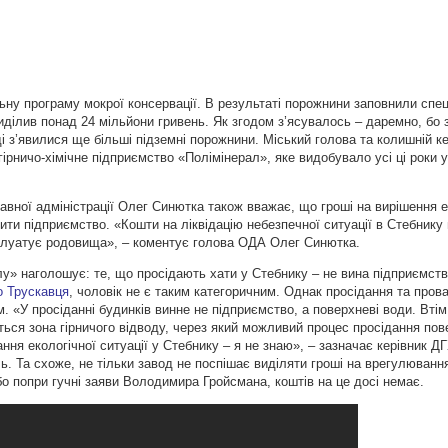
ьну програму мокрої консервації. В результаті порожнини заповнили спе
иділив понад 24 мільйони гривень. Як згодом з’ясувалось – даремно, бо
з’явилися ще більші підземні порожнини. Міський голова та колишній ке
гірничо-хімічне підприємство «Полімінерал», яке видобувало усі ці роки 
авної адміністрації Олег Синютка також вважає, що гроші на вирішення е
лити підприємство. «Кошти на ліквідацію небезпечної ситуації в Стебник
сплуатує родовища», – коментує голова ОДА Олег Синютка.
лу» наголошує: те, що просідають хати у Стебнику – не вина підприємств
о Трускавця
, чоловік не є таким категоричним. Однак просідання та пров
. «У просіданні будинків винне не підприємство, а поверхневі води. Втім
ться зона гірничого відводу, через який можливий процес просідання пов
ння екологічної ситуації у Стебнику – я не знаю», – зазначає керівник Д
 Та схоже, не тільки завод не поспішає виділяти гроші на врегулювання
 бо попри гучні заяви Володимира Гройсмана, коштів на це досі немає.