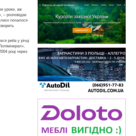
ли уроки, аж
, – розповідає
о лихо почалося
говорить
вся риба у річці
Полімінерал»,
2004 році через