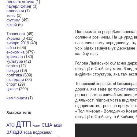
легка атлетика
(1)
пауерліфтинг
(3)
плавання
(7)
теніс
(3)
футбол
(49)
хокей
(6)
Підприємство розробило спеціал
Транспорт
(49)
соляним розчином. На це уряд в
Україна
(3 411)
навколишньому середовищу. Тоді 
вибори 2019
(40)
війна
(696)
усіх бідах звинувачує державне 
економіка
(479)
калійну сіль.
кримінал
(180)
культура
(42)
Голова Львівської обласної держ
освіта
(12)
ситуації в Стебнику мало б виді
погода
(19)
виділити структура, яка там ек
політика
(609)
скандали
(33)
Теперішній керівник «Полімінера
спорт
(29)
цікаве
(299)
дороги, яка веде до
туристичног
регіоні вважає звичайним явищем
чемпіонати
(1)
діяльності підприємства виділяє
підприємство гроші на врегулюва
«Полімінерал» Володимир Коваль.
Хмарка тегів
ситуації в Стебнику, а й Кабмін,
ДТП
АТО
США
акції
Крим
влада
водоканал
вода