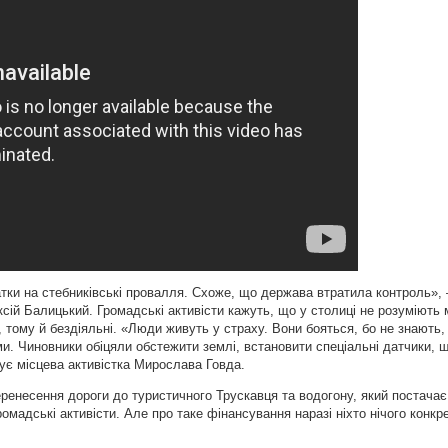
тки на стебниківські провалля. Схоже, що держава втратила контроль», 
сій Балицький. Громадські активісти кажуть, що у столиці не розуміють
, тому й бездіяльні. «Люди живуть у страху. Вони бояться, бо не знають
ми. Чиновники обіцяли обстежити землі, встановити спеціальні датчики, 
зує місцева активістка Мирослава Говда.
ренесення дороги до туристичного Трускавця та водогону, який постачає
омадські активісти. Але про таке фінансування наразі ніхто нічого конкр