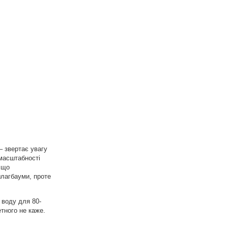
– звертає увагу
 масштабності
, що
шлагбауми, проте
 воду для 80-
етного не каже.