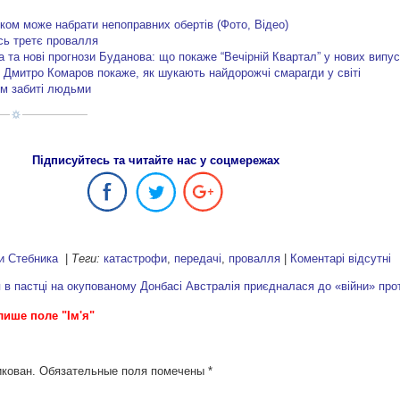
ком може набрати непоправних обертів (Фото, Відео)
сь третє провалля
 та нові прогнози Буданова: що покаже “Вечірній Квартал” у нових випу
”: Дмитро Комаров покаже, як шукають найдорожчі смарагди у світі
ом забиті людьми
Підписуйтесь та читайте нас у соцмережах
и Стебника
|
Теги:
катастрофи
,
передачі
,
провалля
|
Коментарі відсутні
в пастці на окупованому Донбасі
Австралія приєдналася до «війни» пр
лише поле "Ім'я"
икован.
Обязательные поля помечены
*