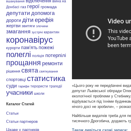
відключення
війна на
вшанування
герої
газ
громада
Донбасі
депутати
допомога
діти
ерефія
дороги
жертви
звитяги
злочини
змагання
карантин
зустрічі
коронавірус
пам'ять
пожежі
курорти
полеглі
потерпілі
поліція
прощання
ремонти
свята
рішення
святкування
статистика
спортовці
суди
«Цього року не передбачені вида
терористи
трагедії
тарифи
депутат Львівської облради Олек
учасники
школи
екологічної проблеми у Стебнику
відбувається під їхніми будинка
Каталог Статей
нічого досі не зробили», – розка
Статьи
Найбільше видатків треба для пе
тисячного Дрогобича, додають гр
Статьи партнеров
Цікаве у партнерів
Також дивіться схожі записи: