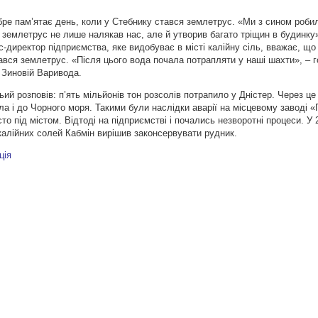
ре пам’ятає день, коли у Стебнику стався землетрус. «Ми з сином роби
 землетрус не лише налякав нас, але й утворив багато тріщин в будинку»
с-директор підприємства, яке видобуває в місті калійну сіль, вважає, щ
стався землетрус. «Після цього вода почала потрапляти у наші шахти», – 
 Зиновій Варивода.
й розповів: п’ять мільйонів тон розсолів потрапило у Дністер. Через це 
ла і до Чорного моря. Такими були наслідки аварії на місцевому заводі «
то під містом. Відтоді на підприємстві і почались незворотні процеси. У 
калійних солей Кабмін вирішив законсервувати рудник.