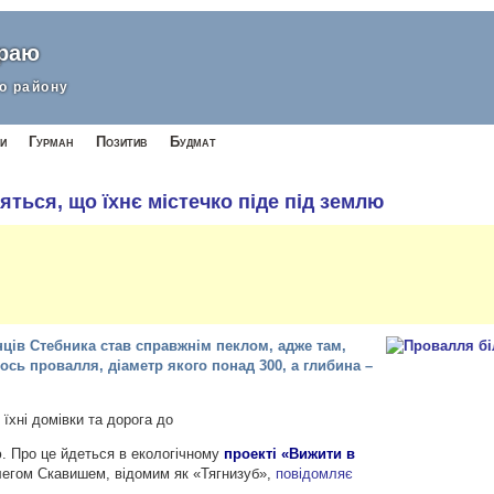
краю
о району
и
Гурман
Позитив
Будмат
ться, що їхнє містечко піде під землю
ців Стебника став справжнім пеклом, адже там,
ось провалля, діаметр якого понад 300, а глибина –
 їхні домівки та дорога до
ю. Про це йдеться в екологічному
проекті «Вижити в
легом Скавишем, відомим як «Тягнизуб»,
повідомляє