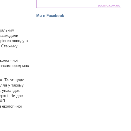
Ми в Facebook
ціальним
 зашкодили
рівник заводу в
у Стебнику
кологічної
у насамперед має
а. Та от щодо
алля у такому
, унаслідок
ерхні. Чи дає
ГХП
 екологічної