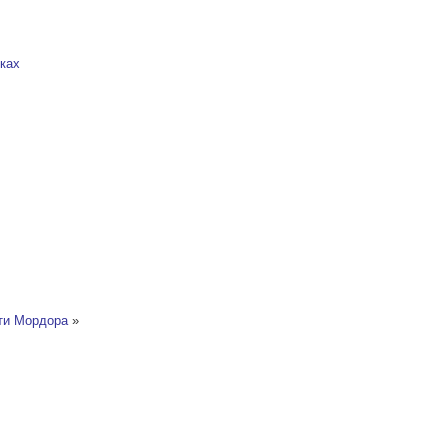
сках
оти Мордора
»