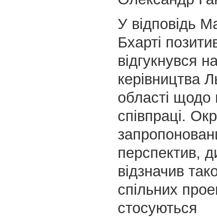
У відповідь 
Бхарті позити
відгукнувся на
керівництва Л
області щодо 
співпраці. Окр
запропонован
перспектив, 
відзначив так
спільних проек
стосуються