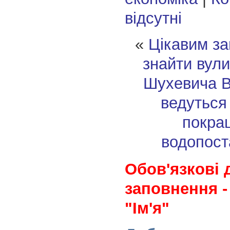
відсутні
«
Цікавим за
знайти вул
Шухевича
В
ведуться
покра
водопост
Обов'язкові 
заповнення -
"Ім'я"