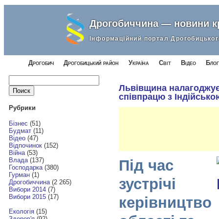
Дрогобиччина — новини 
Інформаційний портал Дрогобицьког
Дрогобич
Дрогобицький район
Україна
Світ
Відео
Блог
Найти:
Львівщина налагоджу
співпрацю з Індійськ
Рубрики
Бізнес
(51)
Будмат
(11)
Відео
(47)
Відпочинок
(152)
Війна
(53)
Влада
(137)
Під час
Господарка
(380)
Гурман
(1)
зустрічі
Дрогобиччина
(2 265)
Вибори 2014
(7)
Вибори 2015
(17)
керівництво
Екологія
(15)
Здоров'я
(92)