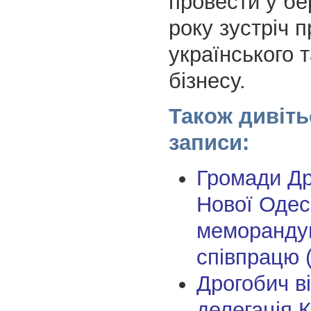
провести у бе
року зустріч 
українського т
бізнесу.
Також дивіть
записи:
Громади Др
Нової Одес
меморанду
співпрацю 
Дрогобич в
делегація 