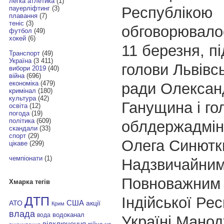
легка атлетика
(1)
Республікою
пауерліфтинг
(3)
плавання
(7)
теніс
(3)
обговорювалос
футбол
(49)
хокей
(6)
11 березня, пі
Транспорт
(49)
Україна
(3 411)
голови Львівс
вибори 2019
(40)
війна
(696)
економіка
(479)
ради Олексан
кримінал
(180)
культура
(42)
Ганущина і го
освіта
(12)
погода
(19)
політика
(609)
облдержадміні
скандали
(33)
спорт
(29)
Олега Синютк
цікаве
(299)
чемпіонати
(1)
Надзвичайним
Повноважним
Хмарка тегів
Індійської Рес
ДТП
АТО
США
акції
Крим
влада
водоканал
вода
Україні Мано
відключення