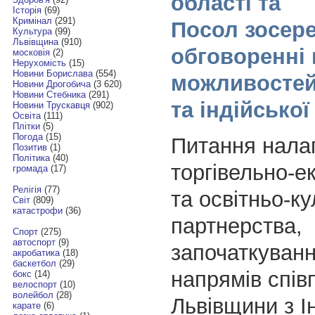
області та
Історія
(69)
Кримінал
(291)
Посол зосер
Культура
(99)
Львівщина
(910)
обговоренні 
московія
(2)
Нерухомість
(15)
Новини Борислава
(554)
можливостей
Новини Дрогобича
(3 620)
Новини Стебника
(291)
та індійсько
Новини Трускавця
(902)
Освіта
(111)
Плітки
(5)
Погода
(15)
Питання нала
Позитив
(1)
Політика
(40)
торгівельно-е
громада
(17)
Релігія
(77)
та освітньо-к
Світ
(809)
катастрофи
(36)
партнерства,
Спорт
(275)
автоспорт
(9)
започаткуван
акробатика
(18)
баскетбол
(29)
напрямів спів
бокс
(14)
велоспорт
(10)
волейбол
(28)
Львівщини з І
карате
(6)