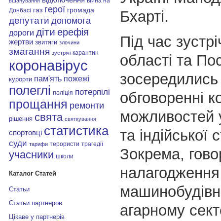
війна на
вшанування
герої
газ
громада
Донбасі
Бхарті.
депутати
допомога
діти
ерефія
дороги
Під час зустрі
жертви
звитяги
злочини
змагання
карантин
зустрічі
області та По
коронавірус
зосередились
пам'ять
пожежі
курорти
полеглі
потерпілі
обговоренні к
поліція
прощання
ремонти
можливостей у
свята
рішення
святкування
статистика
та індійської 
спортовці
суди
терористи
трагедії
тарифи
Зокрема, гов
учасники
школи
налагодження 
Каталог Статей
машинобудівні
Статьи
Статьи партнеров
агарному сект
Цікаве у партнерів