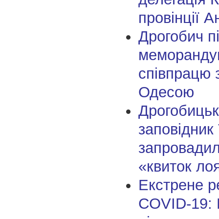
провінції А
Дрогобич п
меморанду
співпрацю 
Одесою
Дрогобицьк
заповідник
запровадил
«квиток ло
Екстрене р
COVID-19: