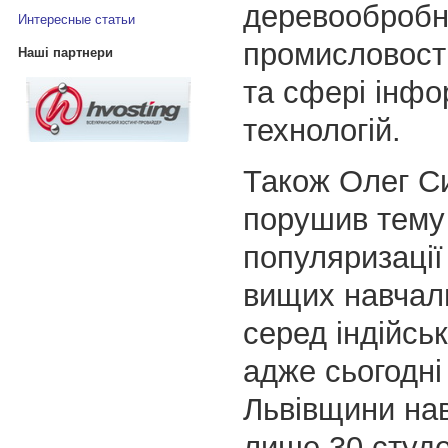
деревообробн
Интересные статьи
промисловості,
Наші партнери
та сфері інфо
технологій.
Також Олег С
порушив тему
популяризації
вищих навчал
серед індійськ
адже сьогодні
Львівщини на
лише 30 студен