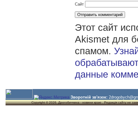
Сайт
Этот сайт исп
Akismet для 
спамом.
Узнай
обрабатывают
данные комме
Зворотній зв'язок:
2drogobych@gm
Copyright © 2026. Дрогобиччина - новини краю . Редакція сайту не завжд