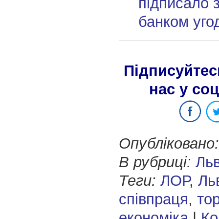
підписало з
банком уго
Підписуйтес
нас у со
Опубліковано:
В рубриці:
Ль
Теги:
ЛОР
,
Ль
співпраця
,
тор
економіка
|
Ко