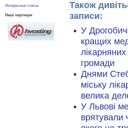
Також дивіть
Интересные статьи
записи:
Наші партнери
У Дрогобич
кращих мед
лікарняних
громади
Днями Сте
міську ліка
велика дел
У Львові м
врятували 