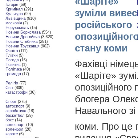
«Шаріте»
Історія
(69)
Кримінал
(291)
зуміли вивес
Культура
(99)
Львівщина
(910)
російського
московія
(2)
Нерухомість
(15)
Новини Борислава
(554)
опозиційного
Новини Дрогобича
(3 620)
Новини Стебника
(291)
стану коми
Новини Трускавця
(902)
Освіта
(111)
Плітки
(5)
Погода
(15)
Фахівці німець
Позитив
(1)
Політика
(40)
«Шаріте» зумі
громада
(17)
Релігія
(77)
опозиційного п
Світ
(809)
катастрофи
(36)
блогера Олекс
Спорт
(275)
автоспорт
(9)
Навального зі
акробатика
(18)
баскетбол
(29)
бокс
(14)
коми. Про це 
велоспорт
(10)
волейбол
(28)
карате
(6)