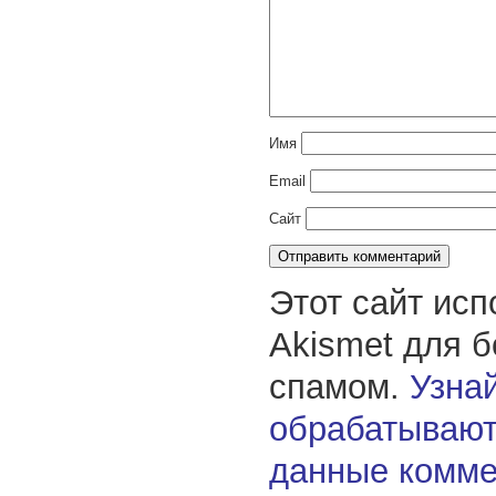
Имя
Email
Сайт
Этот сайт исп
Akismet для 
спамом.
Узнай
обрабатывают
данные комме