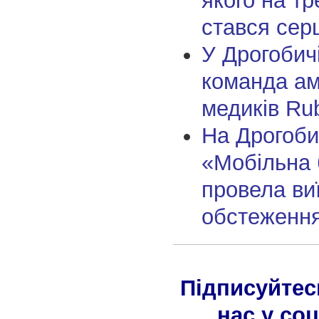
якого на тр
стався сер
У Дрогобич
команда ам
медиків Ru
На Дрогоби
«Мобільна 
провела ви
обстеження
Підписуйтес
нас у со