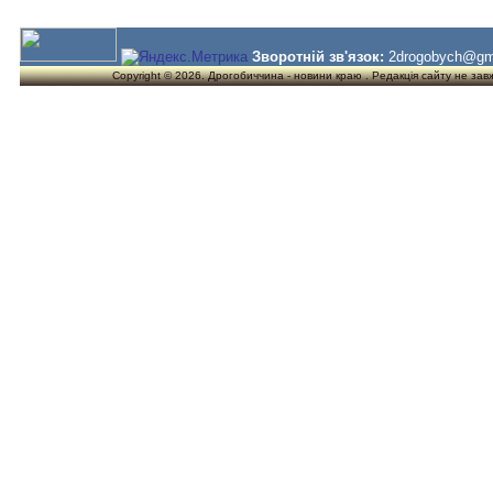
Зворотній зв'язок:
2drogobych@gm
Copyright © 2026. Дрогобиччина - новини краю . Редакція сайту не завжд