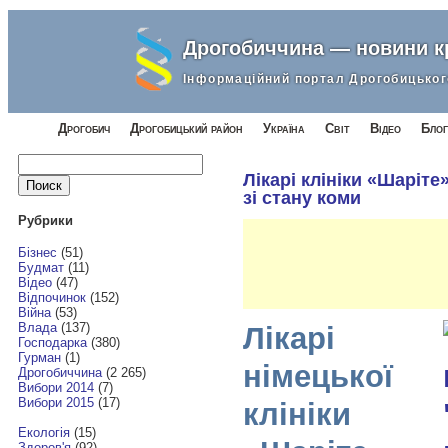
Дрогобиччина — новини 
Інформаційний портал Дрогобицьког
Дрогобич
Дрогобицький район
Україна
Світ
Відео
Блог
Найти:
Лікарі клініки «Шаріт
зі стану коми
Рубрики
Бізнес
(51)
Будмат
(11)
Відео
(47)
Відпочинок
(152)
Війна
(53)
Влада
(137)
Лікарі
Господарка
(380)
Гурман
(1)
німецької
Дрогобиччина
(2 265)
Вибори 2014
(7)
Вибори 2015
(17)
клініки
Екологія
(15)
Здоров'я
(92)