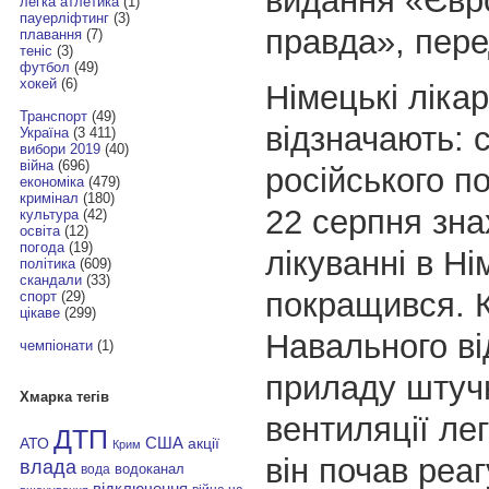
видання «Євр
легка атлетика
(1)
пауерліфтинг
(3)
правда», пер
плавання
(7)
теніс
(3)
футбол
(49)
хокей
(6)
Німецькі лікар
Транспорт
(49)
відзначають: 
Україна
(3 411)
вибори 2019
(40)
війна
(696)
російського по
економіка
(479)
кримінал
(180)
22 серпня зна
культура
(42)
освіта
(12)
погода
(19)
лікуванні в Ні
політика
(609)
скандали
(33)
покращився. К
спорт
(29)
цікаве
(299)
Навального ві
чемпіонати
(1)
приладу штуч
Хмарка тегів
вентиляції лег
ДТП
АТО
США
акції
Крим
він почав реаг
влада
водоканал
вода
відключення