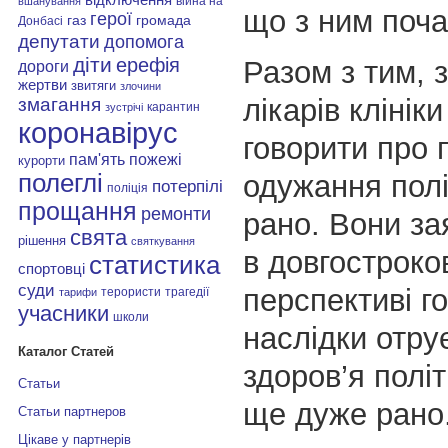
війна на
вшанування
що з ним поча
герої
газ
громада
Донбасі
депутати
допомога
діти
ерефія
Разом з тим, 
дороги
жертви
звитяги
злочини
лікарів клінік
змагання
карантин
зустрічі
коронавірус
говорити про 
пам'ять
пожежі
курорти
одужання пол
полеглі
потерпілі
поліція
прощання
ремонти
рано. Вони за
свята
рішення
святкування
в довгостроко
статистика
спортовці
суди
перспективі г
терористи
трагедії
тарифи
учасники
школи
наслідки отру
Каталог Статей
здоров’я полі
Статьи
ще дуже рано
Статьи партнеров
Цікаве у партнерів