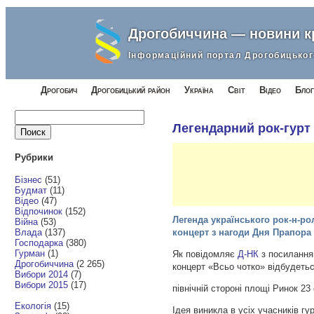
Дрогобиччина — новини 
Інформаційний портал Дрогобицьког
Дрогобич
Дрогобицький район
Україна
Світ
Відео
Блог
Найти:
Легендарний рок-гурт
Рубрики
Бізнес
(51)
Будмат
(11)
Відео
(47)
Відпочинок
(152)
Легенда українського рок-н-ро
Війна
(53)
Влада
(137)
концерт з нагоди Дня Прапора
Господарка
(380)
Гурман
(1)
Як повідомляє
Д-НК
з посилання
Дрогобиччина
(2 265)
концерт «Всьо чотко» відбудеть
Вибори 2014
(7)
Вибори 2015
(17)
північній стороні площі Ринок 23
Екологія
(15)
Ідея виникла в усіх учасників гур