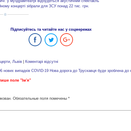
чі: у муздрамтеатрі відбудеться акустичний спектакль
йному концерті зібрали для ЗСУ понад 22 тис. грн.
Підписуйтесь та читайте нас у соцмережах
нцерти
,
Львів
|
Коментарі відсутні
06 нових випадків COVID-19
Нова дорога до Трускавця буде зроблена до к
лише поле "Ім'я"
икован.
Обязательные поля помечены
*