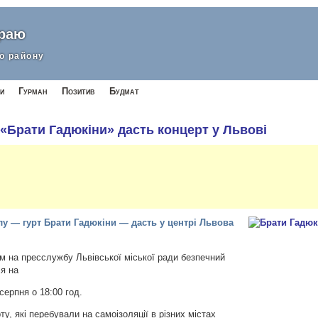
краю
о району
и
Гурман
Позитив
Будмат
 «Брати Гадюкіни» дасть концерт у Львові
лу — гурт Брати Гадюкіни — дасть у центрі Львова
м на пресслужбу Львівської міської ради безпечний
ся на
 серпня о 18:00 год.
ту, які перебували на самоізоляції в різних містах