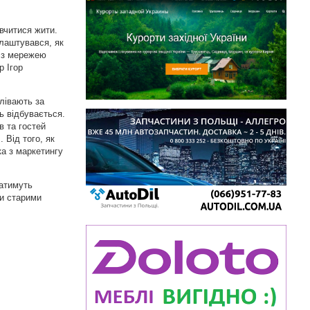
 вчитися жити.
алаштувався, як
я з мережею
р Ігор
лівають за
ь відбувається.
в та гостей
 Від того, як
ка з маркетингу
катимуть
ти старими