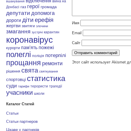
відключення
війна на
вшанування
герої
газ
громада
Донбасі
депутати
допомога
діти
ерефія
дороги
Имя
жертви
звитяги
злочини
змагання
карантин
зустрічі
Email
коронавірус
Сайт
пам'ять
пожежі
курорти
полеглі
потерпілі
поліція
прощання
Этот сайт использует Akismet д
ремонти
свята
рішення
святкування
статистика
спортовці
суди
терористи
трагедії
тарифи
учасники
школи
Каталог Статей
Статьи
Статьи партнеров
Цікаве у партнерів