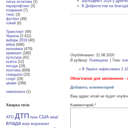
Шульцфест 2024 у Дрогоби
легка атлетика
(1)
пауерліфтинг
(3)
В Доброгостові на благоді
плавання
(7)
теніс
(3)
футбол
(49)
хокей
(6)
Транспорт
(49)
Україна
(3 411)
вибори 2019
(40)
війна
(696)
економіка
(479)
кримінал
(180)
Опубліковано:
21.08.2020
культура
(42)
В рубриці:
Львівщина
|
Теги:
ко
освіта
(12)
погода
(19)
«
В Україні зафіксовано 2 1
політика
(609)
скандали
(33)
Обов'язкові для заповнення - 
спорт
(29)
цікаве
(299)
Добавить комментарий
чемпіонати
(1)
Ваш адрес email не будет опубл
Комментарий
*
Хмарка тегів
ДТП
АТО
США
акції
Крим
влада
водоканал
вода