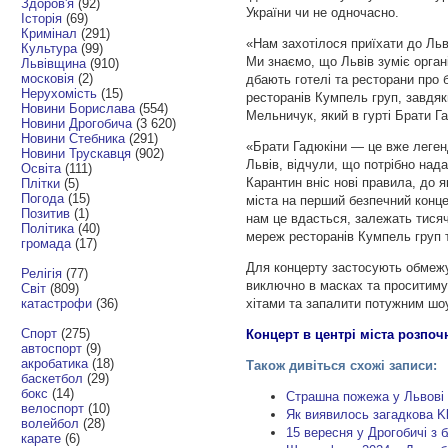
Здоров'я
(92)
України чи не одночасно.
Історія
(69)
Кримінал
(291)
«Нам захотілося приїхати до Льво
Культура
(99)
Ми знаємо, що Львів зуміє орган
Львівщина
(910)
московія
(2)
дбають готелі та ресторани про 
Нерухомість
(15)
ресторанів Кумпель груп, завдяк
Новини Борислава
(554)
Мельничук, який в гурті Брати Га
Новини Дрогобича
(3 620)
Новини Стебника
(291)
«Брати Гадюкіни — це вже легенд
Новини Трускавця
(902)
Львів, відчули, що потрібно над
Освіта
(111)
Карантин вніс нові правила, до 
Плітки
(5)
Погода
(15)
міста на перший безпечний конце
Позитив
(1)
нам це вдасться, залежать тисяч
Політика
(40)
мереж ресторанів Кумпель груп т
громада
(17)
Для концерту застосують обмежу
Релігія
(77)
виключно в масках та проситиму
Світ
(809)
катастрофи
(36)
хітами та запалити потужним шо
Спорт
(275)
Концерт в центрі міста розпочн
автоспорт
(9)
акробатика
(18)
Також дивіться схожі записи:
баскетбол
(29)
бокс
(14)
Страшна пожежа у Львові 
велоспорт
(10)
Як виявилось загадкова Kl
волейбол
(28)
15 вересня у Дрогобичі 
карате
(6)