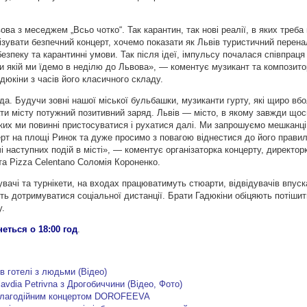
ва з меседжем „Всьо чотко“. Так карантин, так нові реалії, в яких треба
ізувати безпечний концерт, хочемо показати як Львів туристичний перен
безпеку та карантинні умови. Так після ідеї, імпульсу почалася співпрац
и якій ми їдемо в неділю до Львова», — коментує музикант та композито
дюкіни з часів його класичного складу.
а. Будучи зовні нашої міської бульбашки, музиканти гурту, які щиро вбо
ати місту потужний позитивний заряд. Львів — місто, в якому завжди щос
яких ми повинні пристосуватися і рухатися далі. Ми запрошуємо мешканці
рт на площі Ринок та дуже просимо з повагою віднестися до його правил.
і наступних подій в місті», — коментує організаторка концерту, директор
а Pizza Celentano Соломія Короненко.
вачі та турнікети, на входах працюватимуть стюарти, відвідувачів впус
ть дотримуватися соціальної дистанції. Брати Гадюкіни обіцяють потіши
у.
еться о 18:00 год
.
в готелі з людьми (Відео)
avdia Petrivna з Дрогобиччини (Відео, Фото)
з благодійним концертом DOROFEEVA