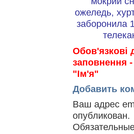
мокрий сн
ожеледь, хур
заборонила 1
телека
Обов'язкові 
заповнення -
"Ім'я"
Добавить ко
Ваш адрес ema
опубликован.
Обязательные