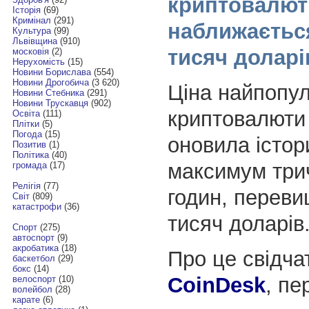
криптовалют
Історія
(69)
Кримінал
(291)
наближаєтьс
Культура
(99)
Львівщина
(910)
тисяч доларі
московія
(2)
Нерухомість
(15)
Новини Борислава
(554)
Новини Дрогобича
(3 620)
Ціна найпопу
Новини Стебника
(291)
Новини Трускавця
(902)
криптовалют
Освіта
(111)
Плітки
(5)
Погода
(15)
оновила істор
Позитив
(1)
Політика
(40)
максимум трич
громада
(17)
Релігія
(77)
годин, перев
Світ
(809)
катастрофи
(36)
тисяч доларів
Спорт
(275)
автоспорт
(9)
акробатика
(18)
Про це свідча
баскетбол
(29)
бокс
(14)
CoinDesk
, п
велоспорт
(10)
волейбол
(28)
карате
(6)