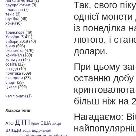
легка атлетика
(1)
Так, свого пік
пауерліфтинг
(3)
плавання
(7)
однієї монети 
теніс
(3)
футбол
(49)
хокей
(6)
із понеділка н
Транспорт
(49)
лютого, і ста
Україна
(3 411)
вибори 2019
(40)
війна
(696)
долари.
економіка
(479)
кримінал
(180)
культура
(42)
При цьому за
освіта
(12)
погода
(19)
політика
(609)
останню добу
скандали
(33)
спорт
(29)
криптовалюта
цікаве
(299)
чемпіонати
(1)
більш ніж на 
Хмарка тегів
Нагадаємо: Bit
ДТП
АТО
США
акції
Крим
найпопулярні
влада
водоканал
вода
відключення