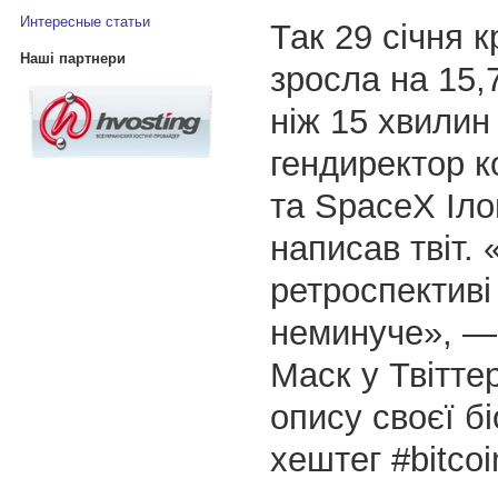
Интересные статьи
Так 29 січня 
Наші партнери
зросла на 15
ніж 15 хвилин 
гендиректор к
та SpaceX Іл
написав твіт. 
ретроспективі
неминуче», —
Маск у Твіттер
опису своєї бі
хештег #bitcoi