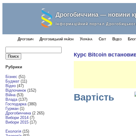
Дрогобиччина — новини 
Інформаційний портал Дрогобицьког
Дрогобич
Дрогобицький район
Україна
Світ
Відео
Блог
Найти:
Курс Bitcoin встанови
Рубрики
Бізнес
(51)
Будмат
(11)
Відео
(47)
Відпочинок
(152)
Вартість
Війна
(53)
Влада
(137)
Господарка
(380)
Гурман
(1)
Дрогобиччина
(2 265)
Вибори 2014
(7)
Вибори 2015
(17)
Екологія
(15)
Здоров'я
(92)