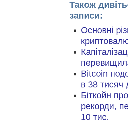
Також дивіть
записи:
Основні рі
криптовал
Капіталізац
перевищила
Bitcoin под
в 38 тисяч 
Біткойн пр
рекорди, п
10 тис.