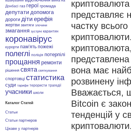
війна на
криптовалюта 
вшанування
герої
газ
громада
Донбасі
депутати
допомога
представляє 
діти
ерефія
дороги
частку всього
жертви
звитяги
злочини
змагання
карантин
зустрічі
криптовалюти
коронавірус
криптовалюта
пам'ять
пожежі
курорти
полеглі
потерпілі
поліція
представлена 
прощання
ремонти
вона має най
свята
рішення
святкування
статистика
спортовці
розвинену інф
суди
терористи
трагедії
тарифи
Вважається, 
учасники
школи
Bitcoin є зак
Каталог Статей
тенденцій у св
Статьи
Статьи партнеров
криптовалюти
Цікаве у партнерів