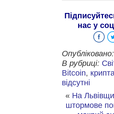
Підписуйтес
нас у со
Опубліковано:
В рубриці:
Сві
Bitcoin
,
крипт
відсутні
«
На Львівщи
штормове по