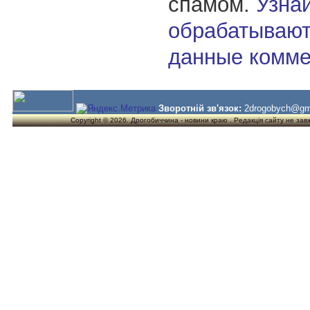
спамом.
Узнай
обрабатывают
данные комме
Зворотній зв'язок:
2drogobych@gm
Copyright © 2026. Дрогобиччина - новини краю . Редакція сайту не завжд