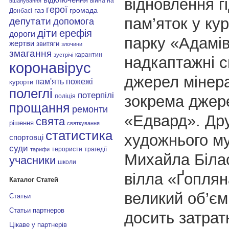
відновлення г
війна на
вшанування
герої
газ
громада
Донбасі
пам’яток у ку
депутати
допомога
діти
ерефія
дороги
парку «Адамів
жертви
звитяги
злочини
змагання
карантин
зустрічі
надкаптажні 
коронавірус
джерел мінера
пам'ять
пожежі
курорти
полеглі
потерпілі
зокрема джер
поліція
прощання
ремонти
«Едвард». Дру
свята
рішення
святкування
статистика
художнього м
спортовці
суди
терористи
трагедії
тарифи
Михайла Біла
учасники
школи
вілла «Ґоплян
Каталог Статей
великий об’єм
Статьи
Статьи партнеров
досить затрат
Цікаве у партнерів