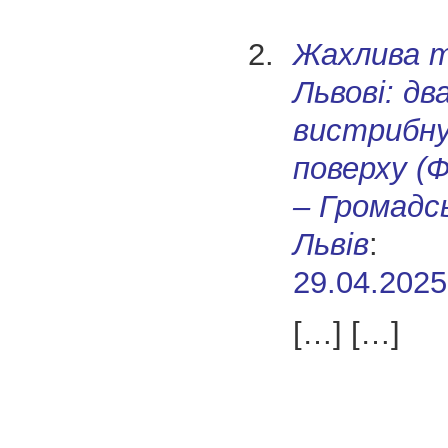
Жахлива т
Львові: дв
вистрибну
поверху (Ф
– Громадс
Львів
:
29.04.2025
[…] […]