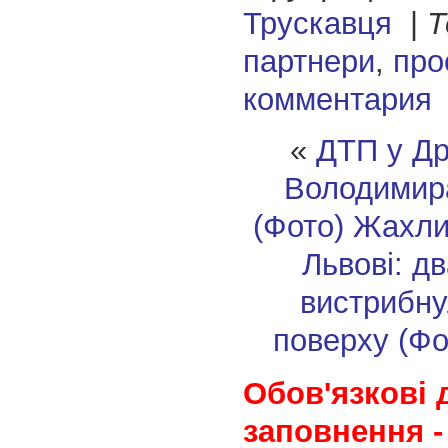
Трускавця
|
Т
партнери
,
про
комментария
«
ДТП у Др
Володимир
(Фото)
Жахлив
Львові: дв
вистрибну
поверху (Фо
Обов'язкові 
заповнення -