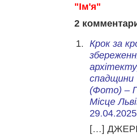
"Ім'я"
2 комментар
Крок за кр
збереженн
архітекту
спадщини 
(Фото) – 
Місце Льві
29.04.2025
[…] ДЖЕР