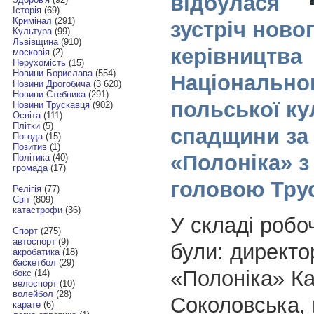
відбулася
Історія
(69)
Кримінал
(291)
зустріч ново
Культура
(99)
Львівщина
(910)
керівництва
московія
(2)
Нерухомість
(15)
Новини Борислава
(554)
Національног
Новини Дрогобича
(3 620)
Новини Стебника
(291)
польської ку
Новини Трускавця
(902)
Освіта
(111)
Плітки
(5)
спадщини за
Погода
(15)
Позитив
(1)
«Полоніка» з
Політика
(40)
громада
(17)
головою Тру
Релігія
(77)
Світ
(809)
катастрофи
(36)
У складі робо
Спорт
(275)
автоспорт
(9)
були: директо
акробатика
(18)
баскетбол
(29)
«Полоніка» К
бокс
(14)
велоспорт
(10)
волейбол
(28)
Соколовська, 
карате
(6)