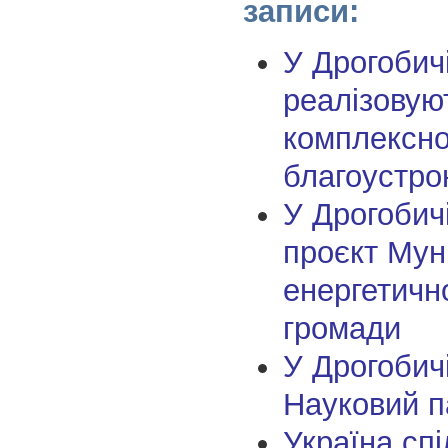
записи:
У Дрогобич
реалізовую
комплексно
благоустро
У Дрогобич
проєкт Мун
енергетичн
громади
У Дрогобич
Науковий п
Україна спі