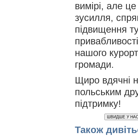
вимірі, але це 
зусилля, спря
підвищення т
привабливості
нашого курорт
громади.
Щиро вдячні 
польським др
підтримку!
ШВИДШЕ У НАС
Також дивіть