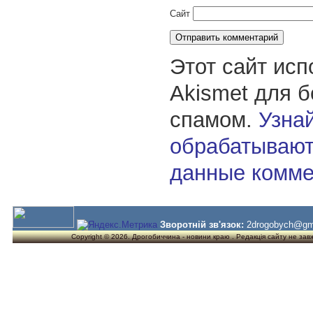
Сайт
Этот сайт исп
Akismet для 
спамом.
Узнай
обрабатывают
данные комме
Зворотній зв'язок:
2drogobych@gm
Copyright © 2026. Дрогобиччина - новини краю . Редакція сайту не завжд