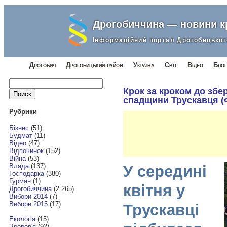
Дрогобиччина — новини 
Інформаційний портал Дрогобицьког
Дрогобич
Дрогобицький район
Україна
Світ
Відео
Блог
Найти:
Крок за кроком до збе
спадщини Трускавця (
Рубрики
Бізнес
(51)
Будмат
(11)
Відео
(47)
Відпочинок
(152)
Війна
(53)
Влада
(137)
У середині
Господарка
(380)
Гурман
(1)
квітня у
Дрогобиччина
(2 265)
Вибори 2014
(7)
Вибори 2015
(17)
Трускавці
Екологія
(15)
Здоров'я
(92)