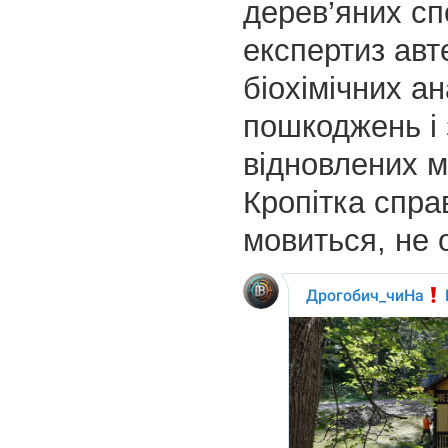
дерев’яних сп
експертиз авт
біохімічних ан
пошкоджень і 
відновлених м
Кропітка спра
мовиться, не 