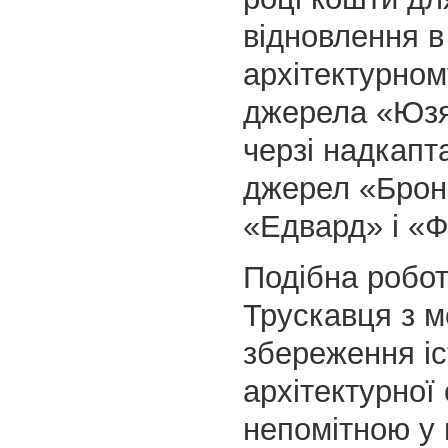
відновлення в
архітектурном
джерела «Юзя»
черзі надкапт
джерел «Брон
«Едвард» і «
Подібна робо
Трускавця з 
збереження іс
архітектурної
непомітною у