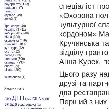
легка атлетика
(1)
спеціаліст пр
пауерліфтинг
(3)
плавання
(7)
теніс
(3)
«Охорона пол
футбол
(49)
хокей
(6)
культурної сп
Транспорт
(49)
Україна
(3 411)
кордоном» Ма
вибори 2019
(40)
війна
(696)
економіка
(479)
Кручинська та
кримінал
(180)
культура
(42)
відділу грант
освіта
(12)
погода
(19)
політика
(609)
Анна Курек, 
скандали
(33)
спорт
(29)
цікаве
(299)
Цього разу на
чемпіонати
(1)
друзі та парт
Хмарка тегів
два реставрац
ДТП
АТО
США
акції
Перший з них
Крим
влада
водоканал
вода
відключення