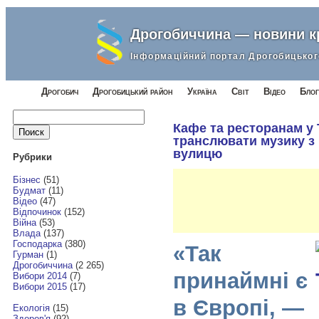
Дрогобиччина — новини 
Інформаційний портал Дрогобицьког
Дрогобич
Дрогобицький район
Україна
Світ
Відео
Блог
Найти:
Кафе та ресторанам у 
транслювати музику з 
вулицю
Рубрики
Бізнес
(51)
Будмат
(11)
Відео
(47)
Відпочинок
(152)
Війна
(53)
Влада
(137)
Господарка
(380)
«Так
Гурман
(1)
Дрогобиччина
(2 265)
принаймні є
Вибори 2014
(7)
Вибори 2015
(17)
в Європі, —
Екологія
(15)
Здоров'я
(92)