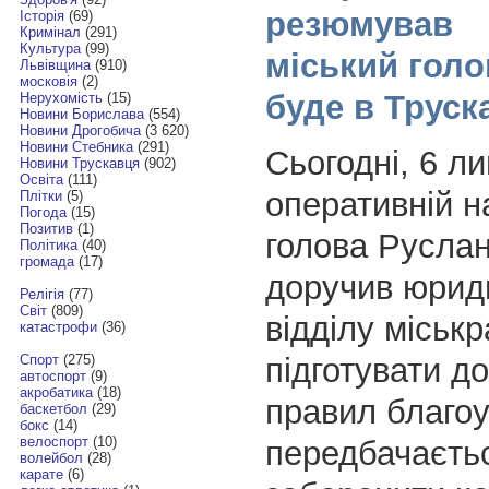
резюмував
Історія
(69)
Кримінал
(291)
Культура
(99)
міський голов
Львівщина
(910)
московія
(2)
буде в Труск
Нерухомість
(15)
Новини Борислава
(554)
Новини Дрогобича
(3 620)
Новини Стебника
(291)
Сьогодні, 6 ли
Новини Трускавця
(902)
Освіта
(111)
оперативній н
Плітки
(5)
Погода
(15)
Позитив
(1)
голова Руслан
Політика
(40)
громада
(17)
доручив юрид
Релігія
(77)
Світ
(809)
відділу міськ
катастрофи
(36)
підготувати д
Спорт
(275)
автоспорт
(9)
акробатика
(18)
правил благо
баскетбол
(29)
бокс
(14)
велоспорт
(10)
передбачаєть
волейбол
(28)
карате
(6)