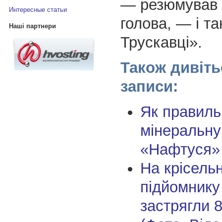
— резюмував 
Интересные статьи
голова, — і та
Наші партнери
Трускавці».
Також дивіть
записи:
Як правиль
мінеральну
«Нафтуся»
На крісель
підйомнику
застрягли 