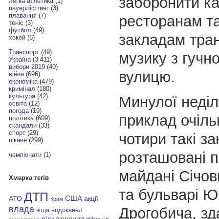
заборонити к
легка атлетика
(1)
пауерліфтинг
(3)
плавання
(7)
ресторанам т
теніс
(3)
футбол
(49)
закладам тра
хокей
(6)
Транспорт
(49)
музику з гучн
Україна
(3 411)
вибори 2019
(40)
вулицю.
війна
(696)
економіка
(479)
кримінал
(180)
культура
(42)
Минулої неділі
освіта
(12)
погода
(19)
приклад очіль
політика
(609)
скандали
(33)
спорт
(29)
чотири такі з
цікаве
(299)
розташовані п
чемпіонати
(1)
майдані Січов
Хмарка тегів
та бульварі Ю
ДТП
АТО
США
акції
Крим
влада
Дрогобича,
зд
водоканал
вода
відключення