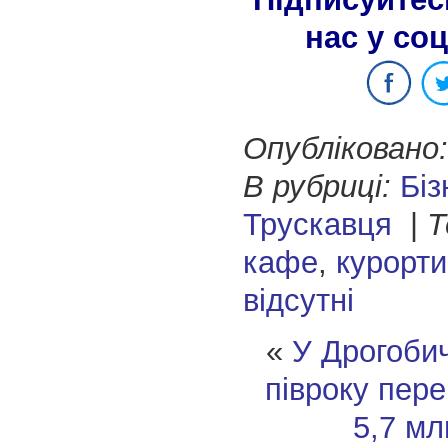
нас у со
Опубліковано:
В рубриці:
Біз
Трускавця
|
Т
кафе
,
курорти
відсутні
«
У Дрогобич
півроку пер
5,7 мл