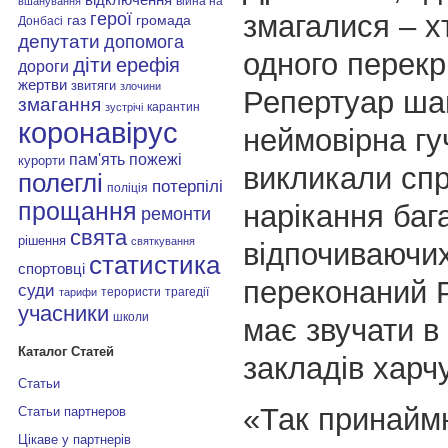
війна на
вшанування
герої
змагалися – х
газ
громада
Донбасі
депутати
допомога
одного перекр
діти
ерефія
дороги
жертви
звитяги
злочини
Репертуар ша
змагання
карантин
зустрічі
коронавірус
неймовірна гу
пам'ять
пожежі
курорти
викликали сп
полеглі
потерпілі
поліція
прощання
нарікання баг
ремонти
свята
рішення
святкування
відпочиваючих
статистика
спортовці
переконаний 
суди
терористи
трагедії
тарифи
учасники
школи
має звучати в
Каталог Статей
закладів харч
Статьи
«Так принаймн
Статьи партнеров
Цікаве у партнерів