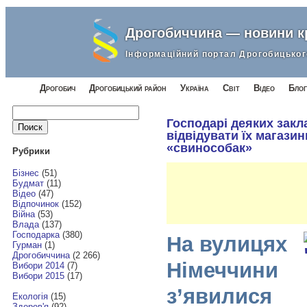
Дрогобиччина — новини 
Інформаційний портал Дрогобицьког
Дрогобич
Дрогобицький район
Україна
Світ
Відео
Блог
Найти:
Господарі деяких закл
відвідувати їх магазин
«свинособак»
Рубрики
Бізнес
(51)
Будмат
(11)
Відео
(47)
Відпочинок
(152)
Війна
(53)
Влада
(137)
Господарка
(380)
На вулицях
Гурман
(1)
Дрогобиччина
(2 266)
Німеччини
Вибори 2014
(7)
Вибори 2015
(17)
з’явилися
Екологія
(15)
Здоров'я
(92)