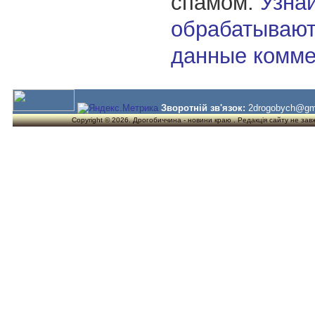
спамом.
Узнай
обрабатывают
данные комме
Зворотній зв'язок:
2drogobych@gm
Copyright © 2026. Дрогобиччина - новини краю . Редакція сайту не завжд