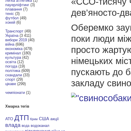
«ССО-тисячу 
легка атлетика
(1)
пауерліфтинг
(3)
плавання
(7)
дев’яносто-дв
теніс
(3)
футбол
(49)
хокей
(6)
Оберемко зау
Транспорт
(49)
Україна
(3 411)
поки люди мі
вибори 2019
(40)
війна
(696)
просто жартую
економіка
(479)
кримінал
(180)
культура
(42)
німецьких міс
освіта
(12)
погода
(19)
пускають до б
політика
(609)
скандали
(33)
спорт
(29)
закладу свино
цікаве
(299)
чемпіонати
(1)
Хмарка тегів
ДТП
АТО
США
акції
Крим
влада
водоканал
вода
відключення