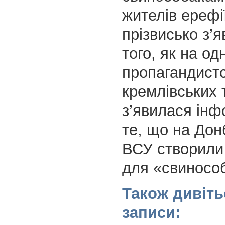
жителів ерефі
прізвисько з’
того, як на од
пропагандист
кремлівських 
з’явилася інф
те, що на Донб
ВСУ створили
для «свиносо
Також дивіть
записи: