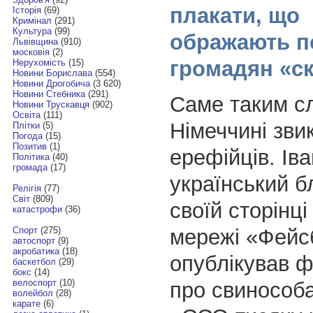
плакати, що
Історія
(69)
Кримінал
(291)
Культура
(99)
ображають п
Львівщина
(910)
московія
(2)
громадян «с
Нерухомість
(15)
Новини Борислава
(554)
Новини Дрогобича
(3 620)
Новини Стебника
(291)
Саме таким с
Новини Трускавця
(902)
Освіта
(111)
Німеччині зви
Плітки
(5)
Погода
(15)
Позитив
(1)
ерефійців. Ів
Політика
(40)
громада
(17)
український б
Релігія
(77)
Світ
(809)
своїй сторінці
катастрофи
(36)
мережі «Фейс
Спорт
(275)
автоспорт
(9)
акробатика
(18)
опублікував ф
баскетбол
(29)
бокс
(14)
велоспорт
(10)
про свинособа
волейбол
(28)
карате
(6)