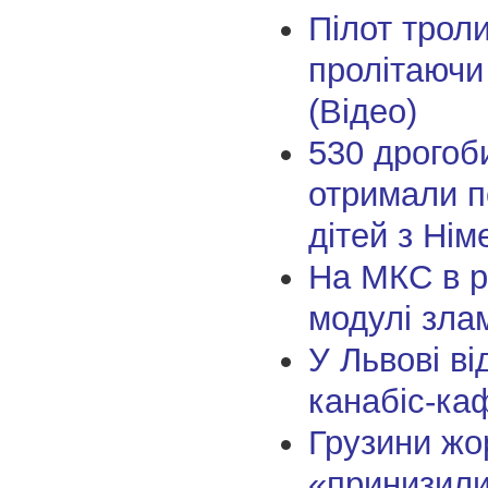
Пілот троли
пролітаючи
(Відео)
530 дрогоб
отримали п
дітей з Нім
На МКС в р
модулі зла
У Львові ві
канабіс-ка
Грузини жо
«принизили