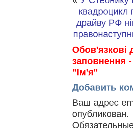
«
У Стебнику 
квадроцикл п
драйву
РФ ні
правонаступ
Обов'язкові 
заповнення -
"Ім'я"
Добавить ко
Ваш адрес ema
опубликован.
Обязательные