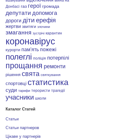
війна на
вшанування
герої
газ
громада
Донбасі
депутати
допомога
діти
ерефія
дороги
жертви
звитяги
злочини
змагання
карантин
зустрічі
коронавірус
пам'ять
пожежі
курорти
полеглі
потерпілі
поліція
прощання
ремонти
свята
рішення
святкування
статистика
спортовці
суди
терористи
трагедії
тарифи
учасники
школи
Каталог Статей
Статьи
Статьи партнеров
Цікаве у партнерів