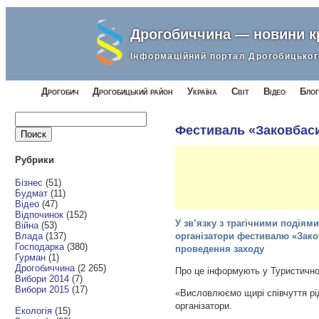
Дрогобиччина — новини 
Інформаційний портал Дрогобицьког
Дрогобич
Дрогобицький район
Україна
Світ
Відео
Блог
Найти:
Фестиваль «Заковбас
Рубрики
Бізнес
(51)
Будмат
(11)
Відео
(47)
Відпочинок
(152)
У зв’язку з трагічними подіями
Війна
(53)
Влада
(137)
організатори фестивалю «Зак
Господарка
(380)
проведення заходу
Гурман
(1)
Дрогобиччина
(2 265)
Про це інформують у Туристично
Вибори 2014
(7)
Вибори 2015
(17)
«Висловлюємо щирі співчуття рі
організатори.
Екологія
(15)