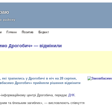
краю
о району
и
Гурман
Позитив
Будмат
имо Дрогобич» — відмінили
, які трапились у Дрогобичі в ніч на 28 серпня,
овбасимо Дрогобич» прийняли рішення відмінити
-інформаційному центрі Дрогобича, передає
ДНК
.
дним та близьким загиблих», — висловлюють співчуття