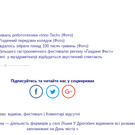
иваль робототехніки «Inno Tech» (Фото)
Різдвяний передзвін колядок (Фото)
вдалось зібрати понад 100 тисяч гривень (Фото)
більшого гастрономічного фестивалю регіону «Ґаздиня Фест»
чі: у муздрамтеатрі відбудеться акустичний спектакль
Підписуйтесь та читайте нас у соцмережах
еги:
відміни
,
фестивалі
|
Коментарі відсутні
на — діяльність фермерів у селі Лішня
У Дрогобичі відмінили всі розваж
заплановані на День міста
»