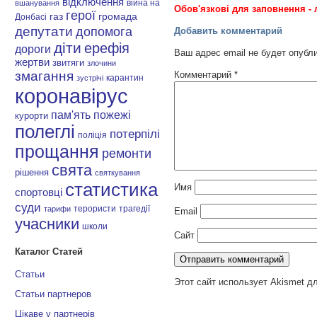
відключення
війна на
вшанування
Обов'язкові для заповнення - 
герої
газ
громада
Донбасі
депутати
допомога
Добавить комментарий
діти
ерефія
дороги
Ваш адрес email не будет опубл
жертви
звитяги
злочини
змагання
Комментарий
*
карантин
зустрічі
коронавірус
пам'ять
пожежі
курорти
полеглі
потерпілі
поліція
прощання
ремонти
свята
рішення
святкування
статистика
Имя
спортовці
суди
терористи
трагедії
тарифи
Email
учасники
школи
Сайт
Каталог Статей
Статьи
Этот сайт использует Akismet д
Статьи партнеров
Цікаве у партнерів