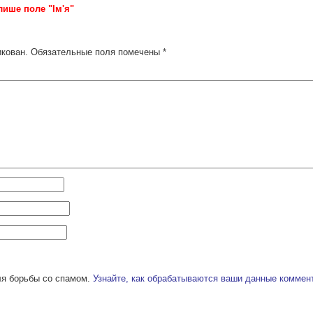
лише поле "Ім'я"
икован.
Обязательные поля помечены
*
ля борьбы со спамом.
Узнайте, как обрабатываются ваши данные коммен