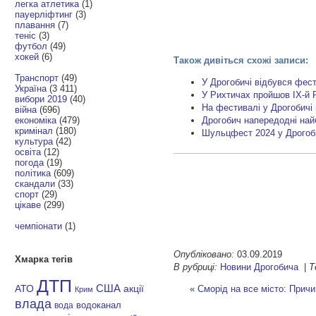
легка атлетика
(1)
пауерліфтинг
(3)
плавання
(7)
теніс
(3)
футбол
(49)
хокей
(6)
Також дивіться схожі записи:
Транспорт
(49)
У Дрогобичі відбувся фест
Україна
(3 411)
У Рихтичах пройшов ІХ-й 
вибори 2019
(40)
На фестивалі у Дрогобичі 
війна
(696)
економіка
(479)
Дрогобич напередодні най
кримінал
(180)
Шульцфест 2024 у Дрогоби
культура
(42)
освіта
(12)
погода
(19)
політика
(609)
скандали
(33)
спорт
(29)
цікаве
(299)
чемпіонати
(1)
Опубліковано:
03.09.2019
Хмарка тегів
В рубриці:
Новини Дрогобича
|
Т
ДТП
АТО
США
«
Сморід на все місто: Причи
акції
Крим
влада
водоканал
вода