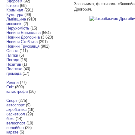
Здоров'я
(92)
Зазначимо, фестиваль «Заковбас
Історія
(69)
Дрогобич.
Кримінал
(291)
Культура
(99)
Львівщина
(910)
московія
(2)
Нерухомість
(15)
Новини Борислава
(554)
Новини Дрогобича
(3 620)
Новини Стебника
(291)
Новини Трускавця
(902)
Освіта
(111)
Плітки
(5)
Погода
(15)
Позитив
(1)
Політика
(40)
громада
(17)
Релігія
(77)
Світ
(809)
катастрофи
(36)
Спорт
(275)
автоспорт
(9)
акробатика
(18)
баскетбол
(29)
бокс
(14)
велоспорт
(10)
волейбол
(28)
карате
(6)